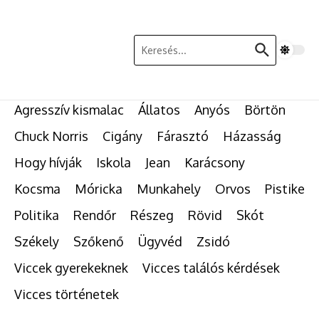
Ugrás a tartalomhoz
Keresés:
Agresszív kismalac
Állatos
Anyós
Börtön
Chuck Norris
Cigány
Fárasztó
Házasság
Hogy hívják
Iskola
Jean
Karácsony
Kocsma
Móricka
Munkahely
Orvos
Pistike
Politika
Rendőr
Részeg
Rövid
Skót
Székely
Szőkenő
Ügyvéd
Zsidó
Viccek gyerekeknek
Vicces találós kérdések
Vicces történetek