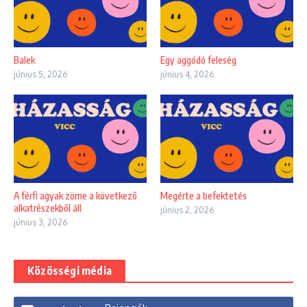
Balek
Egy aggódó feleség
június 5, 2026
június 4, 2026
A férfi agyak zöme a következõ
Megérte a befektetés
alkatrészekbõl áll
június 2, 2026
június 3, 2026
Közösségi média