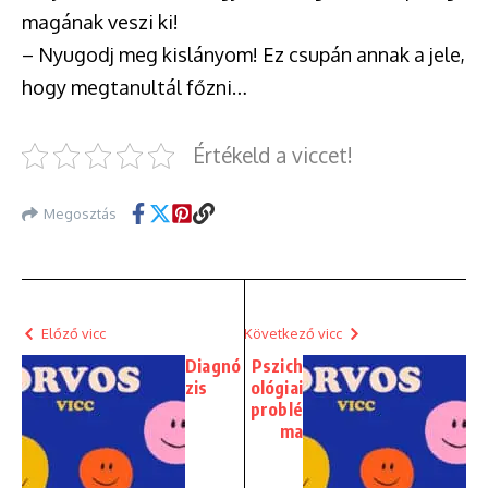
magának veszi ki!
– Nyugodj meg kislányom! Ez csupán annak a jele,
hogy megtanultál főzni…
Értékeld a viccet!
Megosztás
Előző vicc
Következő vicc
Diagnó
Pszich
zis
ológiai
problé
ma