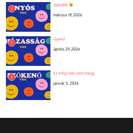
Ajándék
4
március 19, 2026
Gyanú
5
április 29, 2026
Ez még neki sem megy
6
január 5, 2026