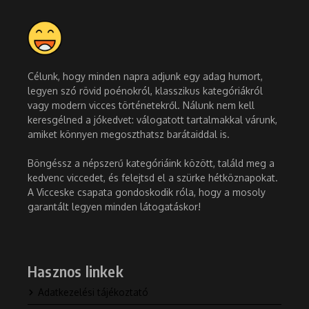
Célunk, hogy minden napra adjunk egy adag humort,
legyen szó rövid poénokról, klasszikus kategóriákról
vagy modern vicces történetekről. Nálunk nem kell
keresgélned a jókedvet: válogatott tartalmakkal várunk,
amiket könnyen megoszthatsz barátaiddal is.
Böngéssz a népszerű kategóriáink között, találd meg a
kedvenc viccedet, és felejtsd el a szürke hétköznapokat.
A Vicceske csapata gondoskodik róla, hogy a mosoly
garantált legyen minden látogatáskor!
Hasznos linkek
Adatkezelési tájékoztató