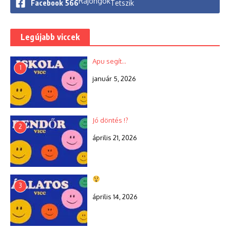
Rajongók
Facebook
566
Tetszik
Legújabb viccek
Apu segít…
1
január 5, 2026
Jó döntés !?
2
április 21, 2026
3
április 14, 2026