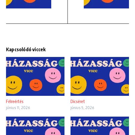
Kapcsolódó viccek
Félreértés
Dicséret
június 11, 2026
június 5, 2026