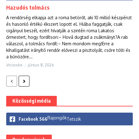
Hazudós tolmács
A rendőrség elkapja azt a roma betörőt, aki 10 millió készpénzt
és hasonló értékű ékszert lopott el. Hiába faggatják, csak
cigányul beszél, ezért hívatják a szintén roma Lakatos
őrmestert, hogy fordítson:– Hová dugtad a zsákmányt?A rab
válaszol, a tolmács fordít:– Nem mondom meg!Erre a
kihallgatást irányító rendőr előveszi a pisztolyát, csőre tölti és
a bűnözőre...
Vicceske
június 8, 2026
Közösségi média
Rajongók
Facebook
566
Tetszik