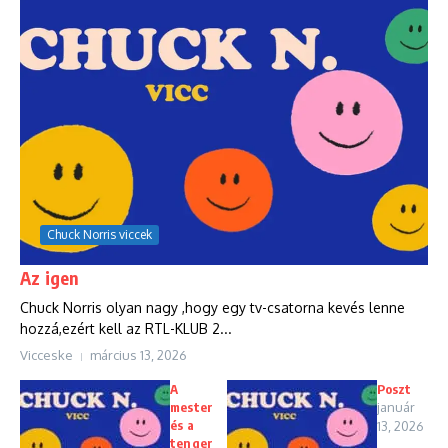
Chuck Norris viccek
Az igen
Chuck Norris olyan nagy ,hogy egy tv-csatorna kevés lenne
hozzá,ezért kell az RTL-KLUB 2...
Vicceske
március 13, 2026
A
Poszt
mester
január
és a
13, 2026
tenger