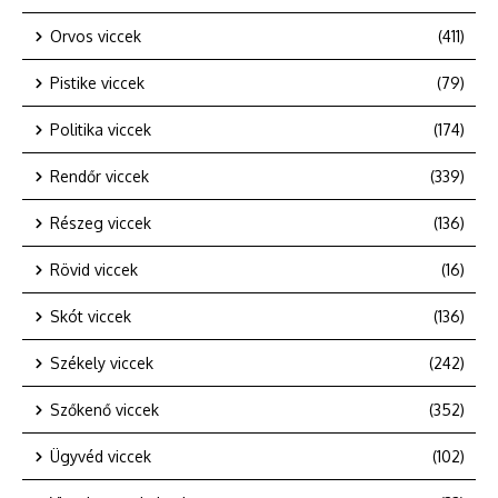
Orvos viccek
(411)
Pistike viccek
(79)
Politika viccek
(174)
Rendőr viccek
(339)
Részeg viccek
(136)
Rövid viccek
(16)
Skót viccek
(136)
Székely viccek
(242)
Szőkenő viccek
(352)
Ügyvéd viccek
(102)