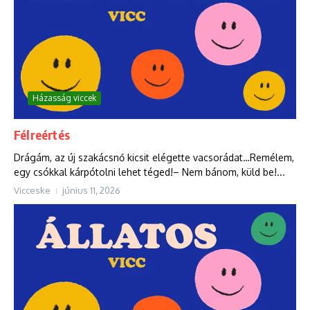
Házasság viccek
Félreértés
Drágám, az új szakácsnő kicsit elégette vacsorádat…Remélem,
egy csókkal kárpótolni lehet téged!– Nem bánom, küld be!...
Vicceske
június 11, 2026