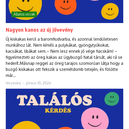
Állatos viccek
Nagyon kanos az új jövevény
Új kiskakas kerül a baromfiudvarba, és azonnal lendületesen
munkához lát. Nem kíméli a pulykákat, gyöngytyúkokat,
kacsákat, libákat sem.– Nem lesz ennek jó vége fiacskám! –
figyelmezteti az öreg kakas az ügybuzgó fiatal társát, aki rá se
hederít.Másnap reggel az öreg tarajos szomorúan látja hogy a
buzgó kiskakas ott fekszik a szemétdomb tetején, és fölötte
már...
Vicceske
június 10, 2026