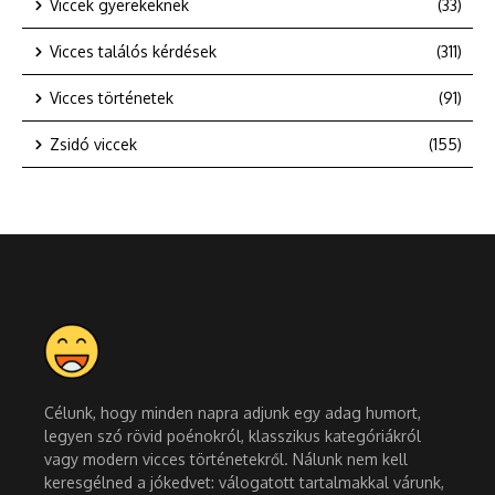
Viccek gyerekeknek
(33)
Vicces találós kérdések
(311)
Vicces történetek
(91)
Zsidó viccek
(155)
Célunk, hogy minden napra adjunk egy adag humort,
legyen szó rövid poénokról, klasszikus kategóriákról
vagy modern vicces történetekről. Nálunk nem kell
keresgélned a jókedvet: válogatott tartalmakkal várunk,