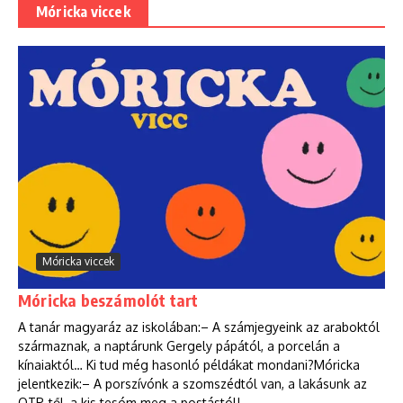
Móricka viccek
Móricka viccek
Móricka beszámolót tart
A tanár magyaráz az iskolában:– A számjegyeink az araboktól
származnak, a naptárunk Gergely pápától, a porcelán a
kínaiaktól… Ki tud még hasonló példákat mondani?Móricka
jelentkezik:– A porszívónk a szomszédtól van, a lakásunk az
OTP-től, a kis tesóm meg a postástól!...