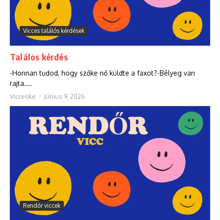
Vicces találós kérdések
Találos kérdés
-Honnan tudod, hogy szőke nő küldte a faxot?-Bélyeg van
rajta....
Vicceske
június 9, 2026
Rendőr viccek