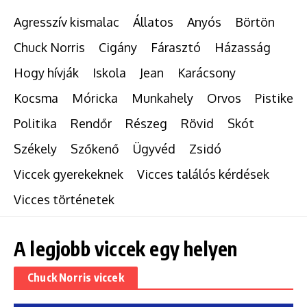
Agresszív kismalac
Állatos
Anyós
Börtön
Chuck Norris
Cigány
Fárasztó
Házasság
Hogy hívják
Iskola
Jean
Karácsony
Kocsma
Móricka
Munkahely
Orvos
Pistike
Politika
Rendőr
Részeg
Rövid
Skót
Székely
Szőkenő
Ügyvéd
Zsidó
Viccek gyerekeknek
Vicces találós kérdések
Vicces történetek
A legjobb viccek egy helyen
Chuck Norris viccek