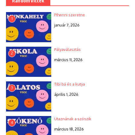
Random viccek
Pihenni szeretne
1
január 7, 2026
Pályaválasztás
2
március 11, 2026
Tibi bá és a kutya
3
április 1, 2026
Utaznának a szöszik
4
március 18, 2026