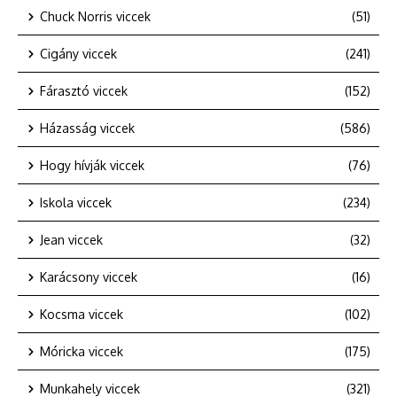
Chuck Norris viccek
(51)
Cigány viccek
(241)
Fárasztó viccek
(152)
Házasság viccek
(586)
Hogy hívják viccek
(76)
Iskola viccek
(234)
Jean viccek
(32)
Karácsony viccek
(16)
Kocsma viccek
(102)
Móricka viccek
(175)
Munkahely viccek
(321)