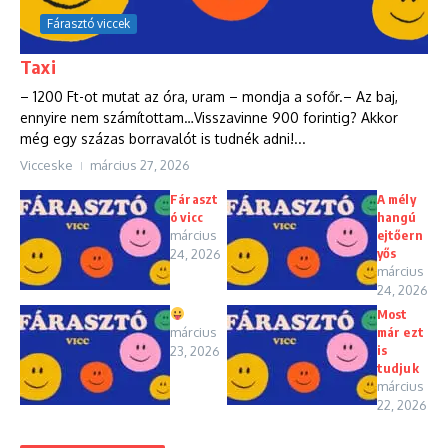
Fárasztó viccek
Taxi
– 1200 Ft-ot mutat az óra, uram – mondja a sofőr.– Az baj,
ennyire nem számítottam…Visszavinne 900 forintig? Akkor
még egy százas borravalót is tudnék adni!...
Vicceske
március 27, 2026
Fáraszt
A mély
ó vicc
hangú
március
ejtőern
yős
24, 2026
március
24, 2026
Most
március
már ezt
is
23, 2026
tudjuk
március
22, 2026