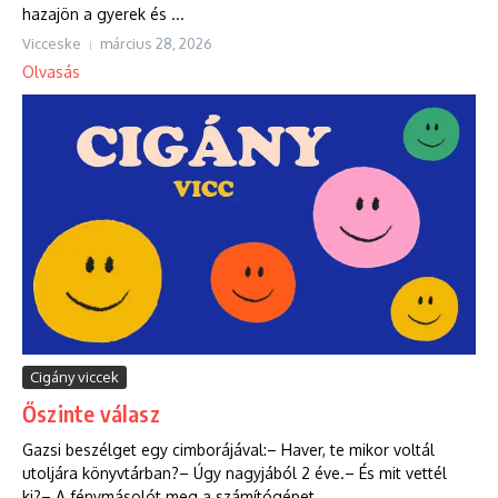
hazajön a gyerek és ...
Vicceske
március 28, 2026
Olvasás
Cigány viccek
Őszinte válasz
Gazsi beszélget egy cimborájával:– Haver, te mikor voltál
utoljára könyvtárban?– Úgy nagyjából 2 éve.– És mit vettél
ki?– A fénymásolót meg a számítógépet....