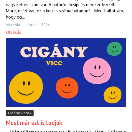
nagy kettes szám van.A határőr elcsípi és megkérdezi tőle:–
More, miért van ez a kettes száma hátadon?– Mert hallottam,
hogy eg...
Vicceske
április 1, 2026
Olvasás
Cigány viccek
Most már ezt is tudjuk