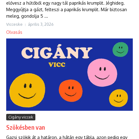
elővesz a hűtőből egy nagy tál paprikás krumplit. Jéghideg.
Meggyújtja a gázt, felteszi a paprikás krumplit. Már biztosan
meleg, gondolja 5 ...
Vicceske
április 3, 2026
Olvasás
Cigány viccek
Szökésben van
Gazsi szökik át a határon, a hátán egy tábla, azon pedig egy