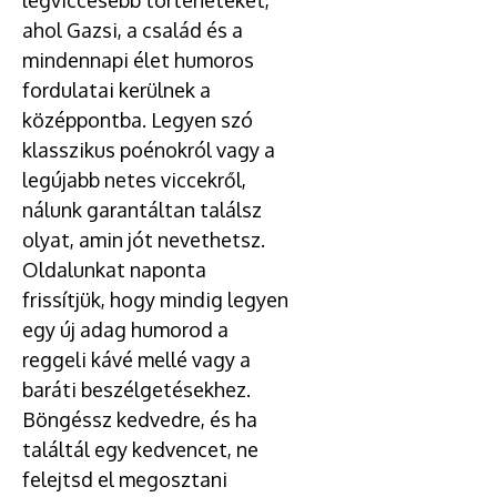
legviccesebb történeteket,
ahol Gazsi, a család és a
mindennapi élet humoros
fordulatai kerülnek a
középpontba. Legyen szó
klasszikus poénokról vagy a
legújabb netes viccekről,
nálunk garantáltan találsz
olyat, amin jót nevethetsz.
Oldalunkat naponta
frissítjük, hogy mindig legyen
egy új adag humorod a
reggeli kávé mellé vagy a
baráti beszélgetésekhez.
Böngéssz kedvedre, és ha
találtál egy kedvencet, ne
felejtsd el megosztani