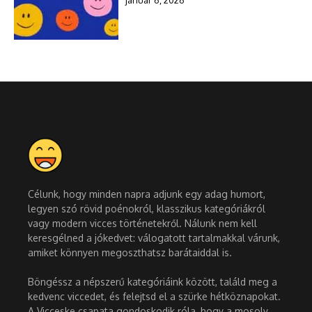
Célunk, hogy minden napra adjunk egy adag humort,
legyen szó rövid poénokról, klasszikus kategóriákról
vagy modern vicces történetekről. Nálunk nem kell
keresgélned a jókedvet: válogatott tartalmakkal várunk,
amiket könnyen megoszthatsz barátaiddal is.
Böngéssz a népszerű kategóriáink között, találd meg a
kedvenc viccedet, és felejtsd el a szürke hétköznapokat.
A Vicceske csapata gondoskodik róla, hogy a mosoly