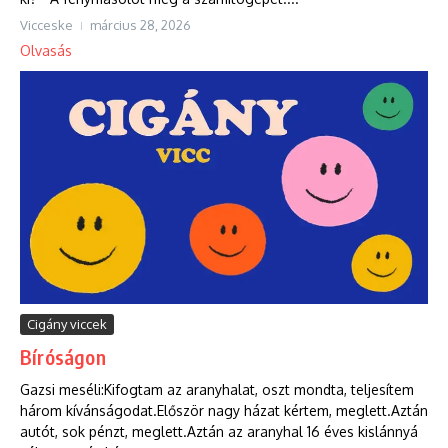
Vicceske
március 28, 2026
Olvasás
Cigány viccek
Bíróságon
Gazsi meséli:Kifogtam az aranyhalat, oszt mondta, teljesítem
három kívánságodat.Először nagy házat kértem, meglett.Aztán
autót, sok pénzt, meglett.Aztán az aranyhal 16 éves kislánnyá