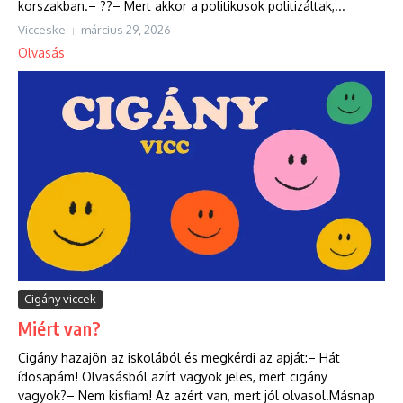
korszakban.– ??– Mert akkor a politikusok politizáltak,...
Vicceske
március 29, 2026
Olvasás
Cigány viccek
Miért van?
Cigány hazajön az iskolából és megkérdi az apját:– Hát
ídösapám! Olvasásból azírt vagyok jeles, mert cigány
vagyok?– Nem kisfiam! Az azért van, mert jól olvasol.Másnap