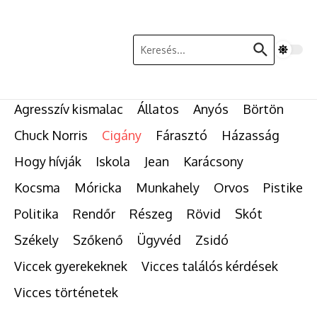
Ugrás a tartalomhoz
Keresés:
Agresszív kismalac
Állatos
Anyós
Börtön
Chuck Norris
Cigány
Fárasztó
Házasság
Hogy hívják
Iskola
Jean
Karácsony
Kocsma
Móricka
Munkahely
Orvos
Pistike
Politika
Rendőr
Részeg
Rövid
Skót
Székely
Szőkenő
Ügyvéd
Zsidó
Viccek gyerekeknek
Vicces találós kérdések
Vicces történetek