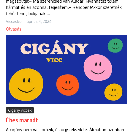
megszólítja:– Ma szerencséd van Aladár! Kívánhatsz tőlem
hármat és én azonnal teljesítem.– Rendben!Akkor szeretnék
fehér lenni, bukjanak ...
Vicceske
április 4, 2026
Olvasás
Cigány viccek
Éhes maradt
A cigány nem vacsorázik, és úgy fekszik le. Álmában azonban