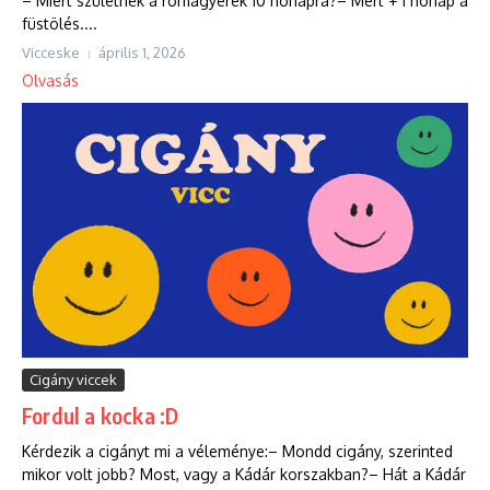
– Miért születnek a romagyerek 10 hónapra?– Mert + 1 hónap a
füstölés....
Vicceske
április 1, 2026
Olvasás
Cigány viccek
Fordul a kocka :D
Kérdezik a cigányt mi a véleménye:– Mondd cigány, szerinted
mikor volt jobb? Most, vagy a Kádár korszakban?– Hát a Kádár