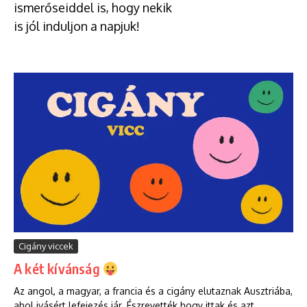
ismerőseiddel is, hogy nekik
is jól induljon a napjuk!
Cigány viccek
A két kívánság
Az angol, a magyar, a francia és a cigány elutaznak Ausztriába,
ahol ivásért lefejezés jár. Észrevették hogy ittak és azt