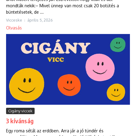
mondták nekik:– Mivel ünnep van most csak 20 botütés a
büntetésetek, de ...
Vicceske
április 5, 2026
Olvasás
Cigány viccek
3 kívánság
Egy roma sétál az erdőben. Arra jár a jó tündér és