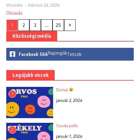
Vicceske
március 26, 2026
Olvasás
1
2
3
...
25
Közösségi média
Rajongók
Facebook
566
Tetszik
Legújabb viccek
Durva
1
január 2, 2026
Csuda pofa
2
január 7, 2026