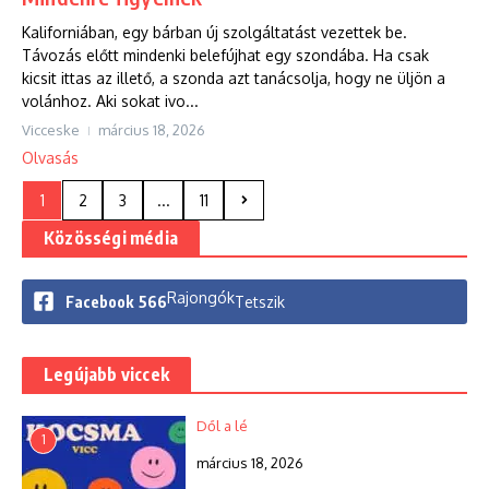
Kaliforniában, egy bárban új szolgáltatást vezettek be.
Távozás előtt mindenki belefújhat egy szondába. Ha csak
kicsit ittas az illető, a szonda azt tanácsolja, hogy ne üljön a
volánhoz. Aki sokat ivo...
Vicceske
március 18, 2026
Olvasás
1
2
3
...
11
Közösségi média
Rajongók
Facebook
566
Tetszik
Legújabb viccek
Dől a lé
1
március 18, 2026