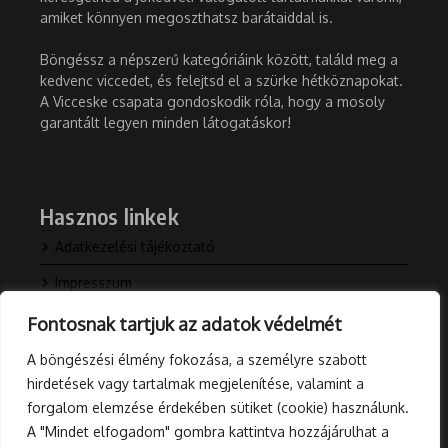
amiket könnyen megoszthatsz barátaiddal is.
Böngéssz a népszerű kategóriáink között, találd meg a
kedvenc viccedet, és felejtsd el a szürke hétköznapokat.
A Vicceske csapata gondoskodik róla, hogy a mosoly
garantált legyen minden látogatáskor!
Hasznos linkek
Adatkezelési tájékoztató
Impresszum
Kapcsolat
Fontosnak tartjuk az adatok védelmét
Rólunk
A böngészési élmény fokozása, a személyre szabott
hirdetések vagy tartalmak megjelenítése, valamint a
Blog
forgalom elemzése érdekében sütiket (cookie) használunk.
A "Mindet elfogadom" gombra kattintva hozzájárulhat a