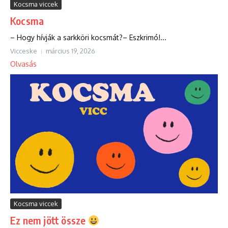
Kocsma viccek
Kocsma
– Hogy hívják a sarkköri kocsmát?– Eszkrimó!...
Vicceske
március 19, 2026
Olvasás
Kocsma viccek
Ez nem jött össze