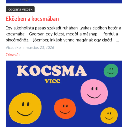
Kocsma viccek
Eközben a kocsmában
Egy alkoholista pasas szakadt ruhában, lyukas cipőben betér a
kocsmába:– Gyorsan egy felest, megöl a másnap. – fordul a
pincérnőhöz.– Jóember, inkább venne magának egy cipőt! –...
Vicceske
március 23, 2026
Olvasás