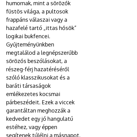
humornak, mint a sörözők
füstös világa, a pultosok
frappáns válaszai vagy a
hazafelé tartó „ittas hősök”
logikai bukfencei.
Gyűjteményünkben
megtalálod a legnépszerűbb
sörözős beszólásokat, a
részeg-férj hazatéréséről
szóló klasszikusokat és a
baráti társaságok
emlékezetes kocsmai
párbeszédeit. Ezek a viccek
garantáltan meghozzák a
kedvedet egy jó hangulatú
estéhez, vagy éppen
segítenek túlélni a másnapot.