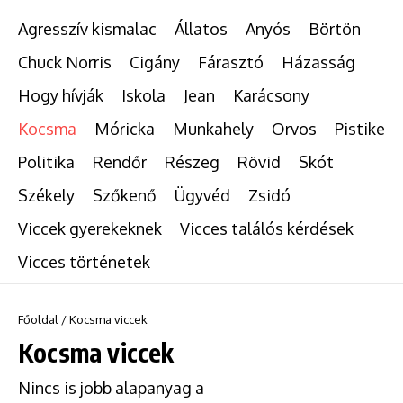
Agresszív kismalac
Állatos
Anyós
Börtön
Chuck Norris
Cigány
Fárasztó
Házasság
Hogy hívják
Iskola
Jean
Karácsony
Kocsma
Móricka
Munkahely
Orvos
Pistike
Politika
Rendőr
Részeg
Rövid
Skót
Székely
Szőkenő
Ügyvéd
Zsidó
Viccek gyerekeknek
Vicces találós kérdések
Vicces történetek
Főoldal
/
Kocsma viccek
Kocsma viccek
Nincs is jobb alapanyag a