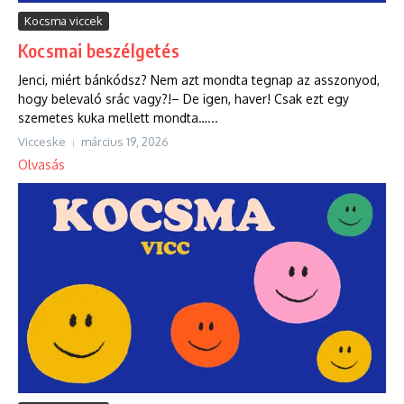
Kocsma viccek
Kocsmai beszélgetés
Jenci, miért bánkódsz? Nem azt mondta tegnap az asszonyod,
hogy belevaló srác vagy?!– De igen, haver! Csak ezt egy
szemetes kuka mellett mondta…...
Vicceske
március 19, 2026
Olvasás