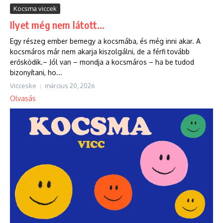
Kocsma viccek
Ilyet még nem látott…
Egy részeg ember bemegy a kocsmába, és még inni akar. A
kocsmáros már nem akarja kiszolgálni, de a férfi tovább
erősködik.– Jól van – mondja a kocsmáros – ha be tudod
bizonyítani, ho...
Vicceske
március 20, 2026
Olvasás