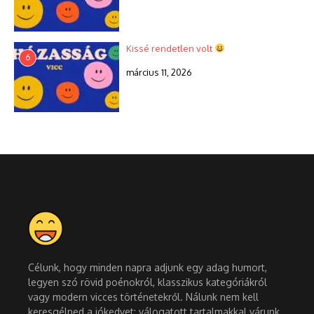
Kissé rendetlen volt
6
március 11, 2026
Célunk, hogy minden napra adjunk egy adag humort,
legyen szó rövid poénokról, klasszikus kategóriákról
vagy modern vicces történetekről. Nálunk nem kell
keresgélned a jókedvet: válogatott tartalmakkal várunk,