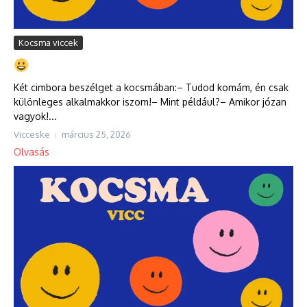
Kocsma viccek
Két cimbora beszélget a kocsmában:– Tudod komám, én csak
különleges alkalmakkor iszom!– Mint például?– Amikor józan
vagyok!...
Vicceske
március 25, 2026
Olvasás