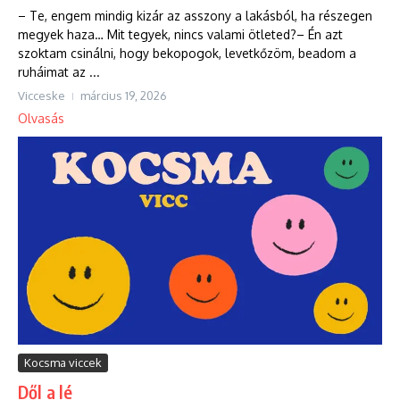
– Te, engem mindig kizár az asszony a lakásból, ha részegen
megyek haza… Mit tegyek, nincs valami ötleted?– Én azt
szoktam csinálni, hogy bekopogok, levetkőzöm, beadom a
ruháimat az ...
Vicceske
március 19, 2026
Olvasás
Kocsma viccek
Dől a lé