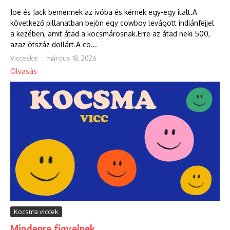
Joe és Jack bemennek az ivóba és kérnek egy-egy italt.A
következő pillanatban bejön egy cowboy levágott indiánfejjel
a kezében, amit átad a kocsmárosnak.Erre az átad neki 500,
azaz ötszáz dollárt.A co...
Vicceske
március 18, 2026
Olvasás
Kocsma viccek
Mindenre figyelnek