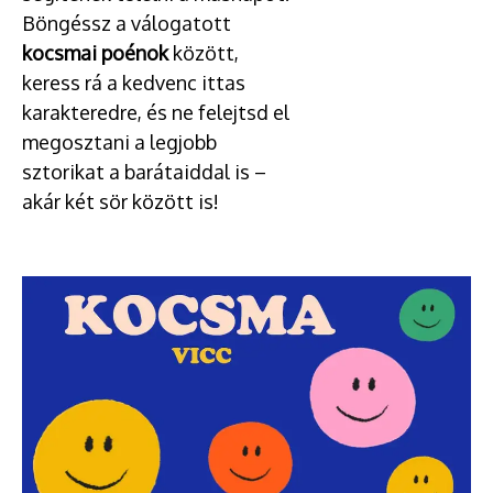
Böngéssz a válogatott
kocsmai poénok
között,
keress rá a kedvenc ittas
karakteredre, és ne felejtsd el
megosztani a legjobb
sztorikat a barátaiddal is –
akár két sör között is!