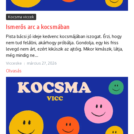
Kocsma viccek
Ismerős arc a kocsmában
Pista bácsi jó ideje kedvenc kocsmájában iszogat. Érzi, hogy
nem tud felállni, akárhogy próbálja. Gondolja, egy kis friss
levegő nem árt, ezért kikúszik az ajtóig. Mikor kimászik, látja,
még mindig ne...
Vicceske
március 27, 2026
Olvasás