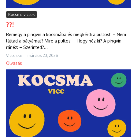
Kocsma viccek
??!
Bemegy a pingvin a kocsmába és megkérdi a pultost: – Nem
láttad a bátyámat? Mire a pultos: – Hogy néz ki? A pingvin
ránéz: – Szerinted?...
Vicceske
március 23, 2026
Olvasás