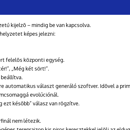
zetű kijelzõ – mindig be van kapcsolva.
helyzetet képes jelezni:
t felelõs központi egység.
r!”, „Még két sört!”.
beállítva.
kre automatikus választ generáló szoftver. Idõvel a prim
ramcsomaggá evolúciónál.
g ezt késõbb” válasz van rögzítve.
rfinál nem létezik.
épes tereprajzon kis piros keresztekkel jelöli az eldu