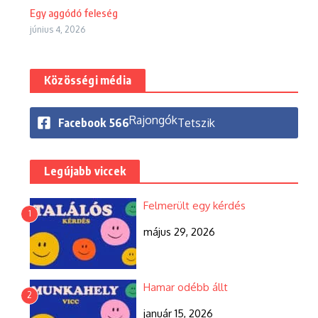
Egy aggódó feleség
június 4, 2026
Közösségi média
Rajongók
Facebook
566
Tetszik
Legújabb viccek
Felmerült egy kérdés
1
május 29, 2026
Hamar odébb állt
2
január 15, 2026