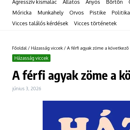
Agresszív kismalac
Állatos
Anyós
Börtön
Móricka
Munkahely
Orvos
Pistike
Politika
Vicces találós kérdések
Vicces történetek
Főoldal
/
Házasság viccek
/
A férfi agyak zöme a következõ 
Házasság viccek
A férfi agyak zöme a kö
június 3, 2026