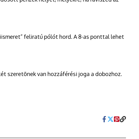
ismeret” feliratú pólót hord. A 8-as ponttal lehet
-két szeretõnek van hozzáférési joga a dobozhoz.