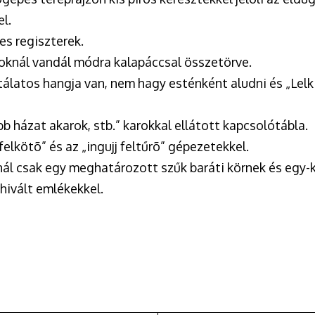
l.
es regiszterek.
usoknál vandál módra kalapáccsal összetörve.
tálatos hangja van, nem hagy esténként aludni és „Lelki
b házat akarok, stb.” karokkal ellátott kapcsolótábla.
felkötõ” és az „ingujj feltűrõ” gépezetekkel.
finál csak egy meghatározott szűk baráti körnek és egy
hivált emlékekkel.