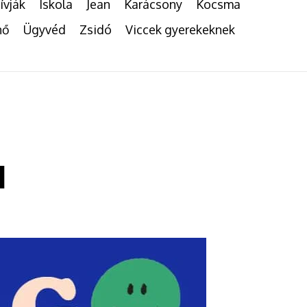
ívják
Iskola
Jean
Karácsony
Kocsma
nő
Ügyvéd
Zsidó
Viccek gyerekeknek
l