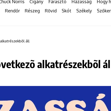
Chuck Norris
Cigány
Fárasztó
Házasság
Hogy h
Rendőr
Részeg
Rövid
Skót
Székely
Szőke
alkatrészekbõl áll
vetkezõ alkatrészekbõl ál