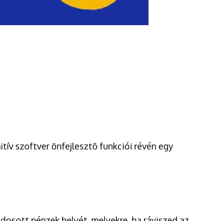
itív szoftver önfejlesztõ funkciói révén egy
gdosott pénzek helyét, melyekre, ha ráviszed az