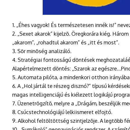
1. „Éhes vagyok! És természetesen innék is!” neve
2. „Sexet akarok” kijelzõ. Öregkorára kiég. Három 
„akarom”, „rohadtul akarom” és „itt és most”.
3. Sör minõség analizáló.
4. Stratégiai fontosságú döntések meghozataláér
Alapértelmezett döntés: „Szarok az egészre…Pincé
5. Automata pilóta, a mindenkori otthon irányába 
6. A „Hol jártál te részeg disznó?” típusú kérdése
magas intelligenciájú és kiélezett logikájú prog
7. Üzenetrögzítõ, melyre a „Drágám, beszéljük me
8. Csúcstechnológiájú lelkiismeret elfojtó.
9. Alkohol feltöltöttség szintjelzõje. A legtöbb fé
10. „Sumákoló” geonavigációs rendszer. A számítóg