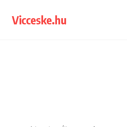
Ugrás a tartalomhoz
Vicceske.hu