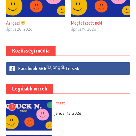
Az igazi
Megtetszett neki
április 20, 2026
április 19, 2026
Közösségi média
Rajongók
Facebook
566
Tetszik
Legújabb viccek
Poszt
1
január 13, 2026