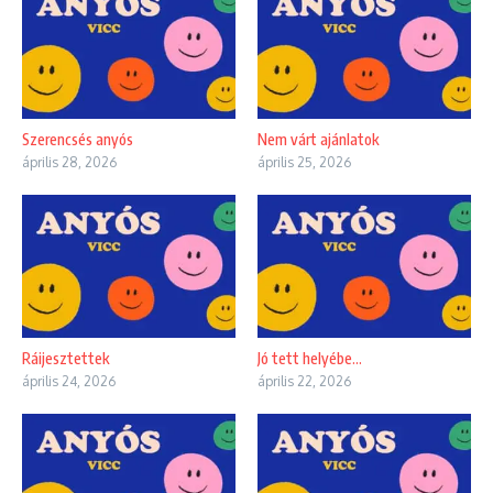
Szerencsés anyós
Nem várt ajánlatok
április 28, 2026
április 25, 2026
Ráijesztettek
Jó tett helyébe…
április 24, 2026
április 22, 2026