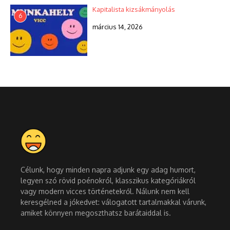
Kapitalista kizsákmányolás
6
március 14, 2026
Célunk, hogy minden napra adjunk egy adag humort,
legyen szó rövid poénokról, klasszikus kategóriákról
vagy modern vicces történetekről. Nálunk nem kell
keresgélned a jókedvet: válogatott tartalmakkal várunk,
amiket könnyen megoszthatsz barátaiddal is.