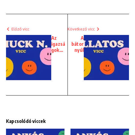
Előző vicc
Következő vicc
Az
A
igazsá
bátor
gok…
nyúl
Kapcsolódó viccek