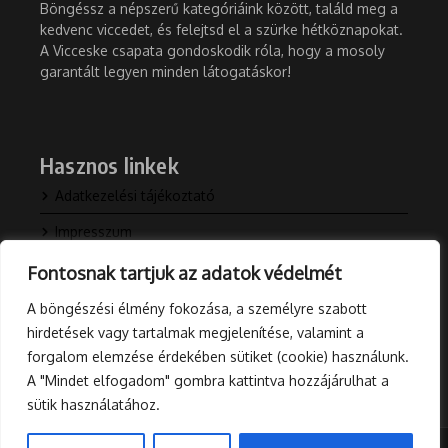
Böngéssz a népszerű kategóriáink között, találd meg a
kedvenc viccedet, és felejtsd el a szürke hétköznapokat.
A Vicceske csapata gondoskodik róla, hogy a mosoly
garantált legyen minden látogatáskor!
Hasznos linkek
Adatkezelési tájékoztató
Impresszum
Kapcsolat
Fontosnak tartjuk az adatok védelmét
Rólunk
A böngészési élmény fokozása, a személyre szabott
hirdetések vagy tartalmak megjelenítése, valamint a
Blog
forgalom elemzése érdekében sütiket (cookie) használunk.
A "Mindet elfogadom" gombra kattintva hozzájárulhat a
sütik használatához.