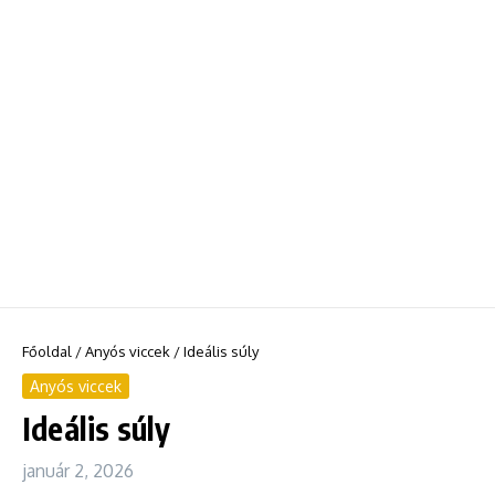
Főoldal
/
Anyós viccek
/
Ideális súly
Anyós viccek
Ideális súly
január 2, 2026