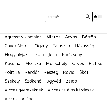
Ugrás a tartalomhoz
Keresés:
Agresszív kismalac
Állatos
Anyós
Börtön
Chuck Norris
Cigány
Fárasztó
Házasság
Hogy hívják
Iskola
Jean
Karácsony
Kocsma
Móricka
Munkahely
Orvos
Pistike
Politika
Rendőr
Részeg
Rövid
Skót
Székely
Szőkenő
Ügyvéd
Zsidó
Viccek gyerekeknek
Vicces találós kérdések
Vicces történetek