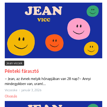
Jean viccek
Pénteki fárasztó
– Jean, az évnek melyik hónapjában van 28 nap?– Annyi
mindegyikben van, uram!...
Vicceske
január 3, 2026
Olvasás