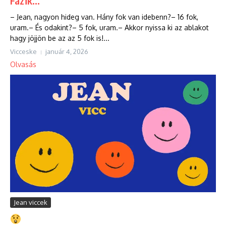
Fázik…
– Jean, nagyon hideg van. Hány fok van idebenn?– 16 fok,
uram.– És odakint?– 5 fok, uram.– Akkor nyissa ki az ablakot
hagy jöjjön be az az 5 fok is!...
Vicceske
január 4, 2026
Olvasás
Jean viccek