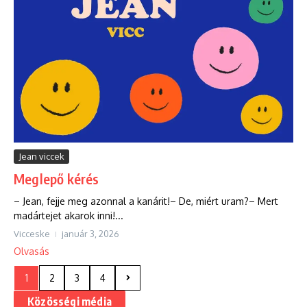
Jean viccek
Meglepő kérés
– Jean, fejje meg azonnal a kanárit!– De, miért uram?– Mert
madártejet akarok inni!...
Vicceske
január 3, 2026
Olvasás
1
2
3
4
Közösségi média