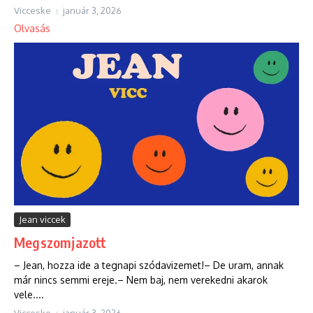
Vicceske
január 3, 2026
Olvasás
Jean viccek
Megszomjazott
– Jean, hozza ide a tegnapi szódavizemet!– De uram, annak
már nincs semmi ereje.– Nem baj, nem verekedni akarok
vele....