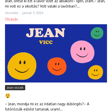
Jean, öntse ki ezt a lavór vizet az ablakon!– Igen, uram.– Jean,
mi volt ez a sikoltás? Volt valaki a lavórban?...
Vicceske
január 3, 2026
Olvasás
Jean viccek
– Jean, mondja mi ez az irdatlan nagy dübörgés?– A
futórózsák edzést tartanak, uram!...