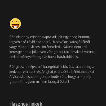
Célunk, hogy minden napra adjunk egy adag humort,
legyen szó rövid poénokról, klasszikus kategóriákról
vagy modern vicces történetekről. Nálunk nem kell
keresgélned a jókedvet: válogatott tartalmakkal várunk,
amiket könnyen megoszthatsz barátaiddal is.
Böngéssz a népszerű kategóriáink között, találd meg a
kedvenc viccedet, és felejtsd el a szürke hétköznapokat.
A Vicceske csapata gondoskodik róla, hogy a mosoly
garantált legyen minden látogatáskor!
Hasznos linkek