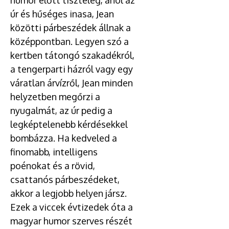
humor előtt tiszteleg, ahol az
úr és hűséges inasa, Jean
közötti párbeszédek állnak a
középpontban. Legyen szó a
kertben tátongó szakadékról,
a tengerparti házról vagy egy
váratlan árvízről, Jean minden
helyzetben megőrzi a
nyugalmát, az úr pedig a
legképtelenebb kérdésekkel
bombázza. Ha kedveled a
finomabb, intelligens
poénokat és a rövid,
csattanós párbeszédeket,
akkor a legjobb helyen jársz.
Ezek a viccek évtizedek óta a
magyar humor szerves részét