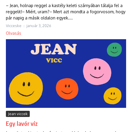
– Jean, holnap reggel a kastély keleti szárnyában tálalja fel a
reggelit!– Miért, uram?– Mert azt mondta a fogorvosom, hogy
pár napig a másik oldalon egyek....
Vicceske
január 3, 2026
Olvasás
Jean viccek
Egy lavór víz