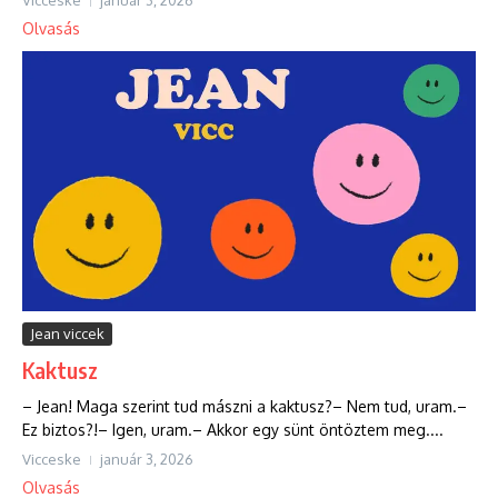
Vicceske
január 3, 2026
Olvasás
Jean viccek
Kaktusz
– Jean! Maga szerint tud mászni a kaktusz?– Nem tud, uram.–
Ez biztos?!– Igen, uram.– Akkor egy sünt öntöztem meg....
Vicceske
január 3, 2026
Olvasás