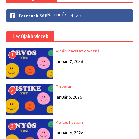
Rajongók
Facebook
566
Tetszik
Legújabb viccek
Vidéki bácsi az orvosnál
1
január 17, 2026
Rajzórán…
2
január 6, 2026
Kertes házban
3
január 16, 2026