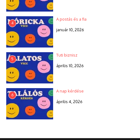
A postás és a fia
4
január 10, 2026
Tuti biznisz
5
április 10, 2026
A nap kérdése
6
április 4, 2026