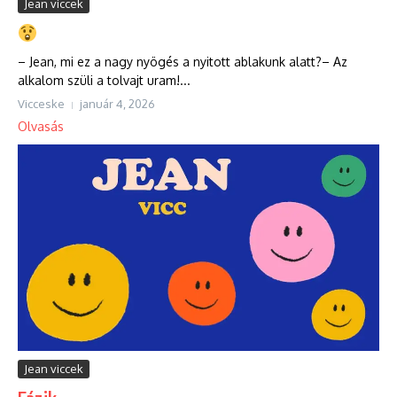
Jean viccek
– Jean, mi ez a nagy nyögés a nyitott ablakunk alatt?– Az
alkalom szüli a tolvajt uram!...
Vicceske
január 4, 2026
Olvasás
Jean viccek