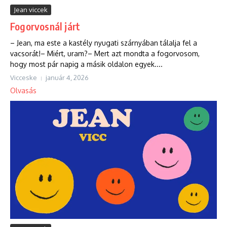
Jean viccek
Fogorvosnál járt
– Jean, ma este a kastély nyugati szárnyában tálalja fel a
vacsorát!– Miért, uram?– Mert azt mondta a fogorvosom,
hogy most pár napig a másik oldalon egyek....
Vicceske
január 4, 2026
Olvasás