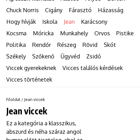
Chuck Norris
Cigány
Fárasztó
Házasság
Hogy hívják
Iskola
Jean
Karácsony
Kocsma
Móricka
Munkahely
Orvos
Pistike
Politika
Rendőr
Részeg
Rövid
Skót
Székely
Szőkenő
Ügyvéd
Zsidó
Viccek gyerekeknek
Vicces találós kérdések
Vicces történetek
Főoldal
/
Jean viccek
Jean viccek
Ez a kategória a klasszikus,
abszurd és néha száraz angol