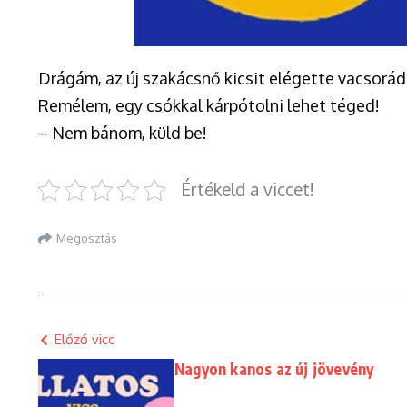
Drágám, az új szakácsnő kicsit elégette vacsorá
Remélem, egy csókkal kárpótolni lehet téged!
– Nem bánom, küld be!
Értékeld a viccet!
Megosztás
Előző vicc
Nagyon kanos az új jövevény