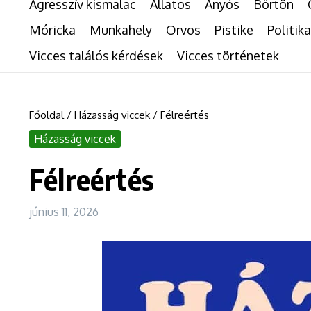
Agresszív kismalac
Állatos
Anyós
Börtön
Móricka
Munkahely
Orvos
Pistike
Politika
Vicces találós kérdések
Vicces történetek
Főoldal
/
Házasság viccek
/
Félreértés
Házasság viccek
Félreértés
június 11, 2026