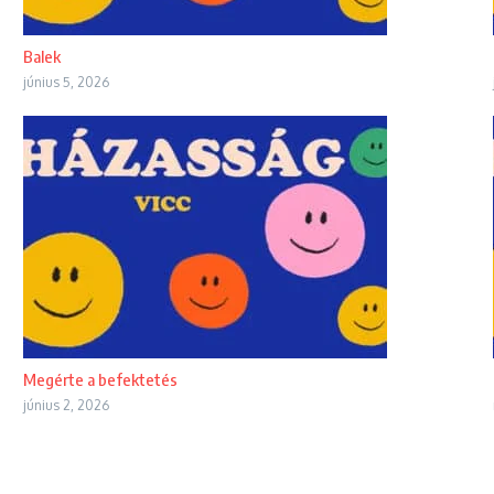
Balek
június 5, 2026
Megérte a befektetés
június 2, 2026