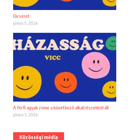
Dicséret
június 5, 2026
A férfi agyak zöme a következõ alkatrészekbõl áll
június 3, 2026
Közösségi média