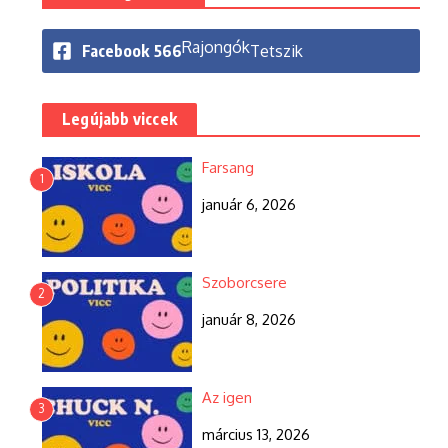
Rajongók
Facebook
566
Tetszik
Legújabb viccek
Farsang
1
január 6, 2026
Szoborcsere
2
január 8, 2026
Az igen
3
március 13, 2026