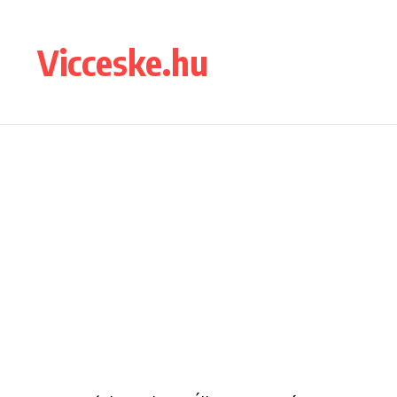
Ugrás a tartalomhoz
Vicceske.hu