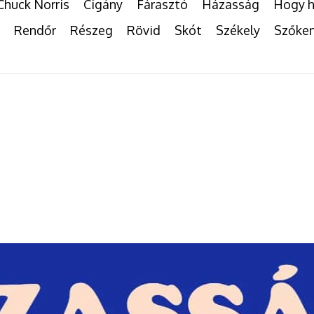
Chuck Norris
Cigány
Fárasztó
Házasság
Hogy h
Rendőr
Részeg
Rövid
Skót
Székely
Szőke