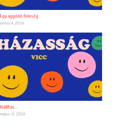
Egy aggódó feleség
június 4, 2026
Kiállítás…
május 31, 2026