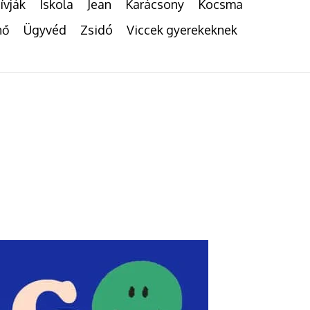
ívják
Iskola
Jean
Karácsony
Kocsma
nő
Ügyvéd
Zsidó
Viccek gyerekeknek