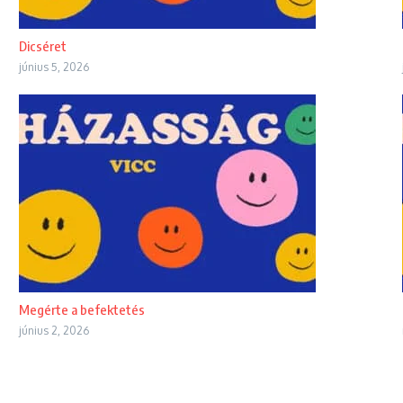
Dicséret
június 5, 2026
Megérte a befektetés
június 2, 2026