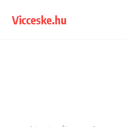
Ugrás a tartalomhoz
Vicceske.hu