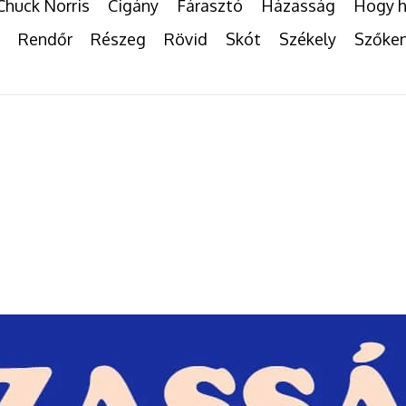
Chuck Norris
Cigány
Fárasztó
Házasság
Hogy h
Rendőr
Részeg
Rövid
Skót
Székely
Szőke