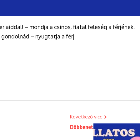
aiddal! – mondja a csinos, fiatal feleség a férjének.
gondolnád – nyugtatja a férj.
Következő vicc
Döbbenet