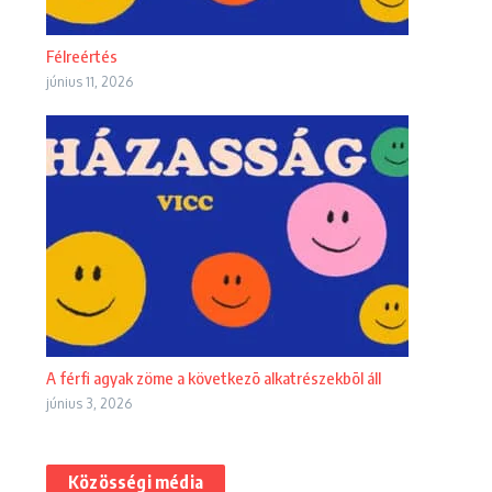
Félreértés
június 11, 2026
A férfi agyak zöme a következõ alkatrészekbõl áll
június 3, 2026
Közösségi média