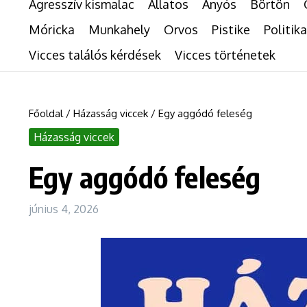
Agresszív kismalac
Állatos
Anyós
Börtön
Móricka
Munkahely
Orvos
Pistike
Politika
Vicces találós kérdések
Vicces történetek
Főoldal
/
Házasság viccek
/
Egy aggódó feleség
Házasság viccek
Egy aggódó feleség
június 4, 2026