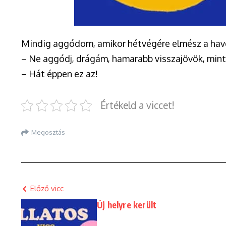
Mindig aggódom, amikor hétvégére elmész a haverj
– Ne aggódj, drágám, hamarabb visszajövök, mint 
– Hát éppen ez az!
Értékeld a viccet!
Megosztás
Előző vicc
Új helyre került