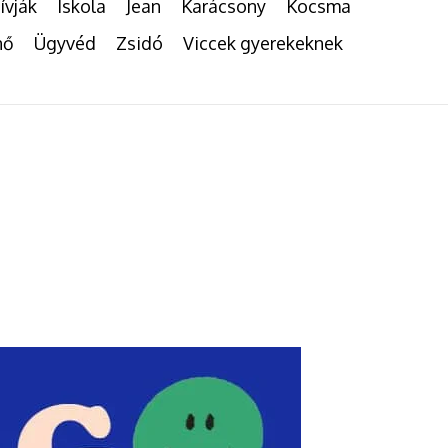
ívják
Iskola
Jean
Karácsony
Kocsma
nő
Ügyvéd
Zsidó
Viccek gyerekeknek