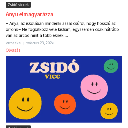
Zsidó viccek
Anyu elmagyarázza
– Anya, az iskolában mindenki azzal csúfol, hogy hosszú az
orrom!– Ne foglalkozz vele kisfiam, egyszerűen csak hátrább
van az arcod mint a többieknek....
Vicceske
március 23, 2026
Olvasás