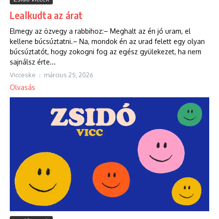
Lealkudta az árat
Elmegy az özvegy a rabbihoz:– Meghalt az én jó uram, el
kellene búcsúztatni.– Na, mondok én az urad felett egy olyan
búcsúztatót, hogy zokogni fog az egész gyülekezet, ha nem
sajnálsz érte...
Vicceske
március 25, 2026
Olvasás