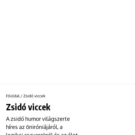
Főoldal
/
Zsidó viccek
Zsidó viccek
A zsidó humor világszerte
híres az öniróniájáról, a