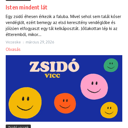
Isten mindent lát
Egy zsidó éhesen érkezik a faluba. Mivel sehol sem talál kóser
vendéglőt, ezért bemegy az első keresztény vendéglőbe és
jóízűen elfogyaszt egy tál kelkáposztát. Jóllakottan lép ki az
étteremből, mikor...
Vicceske
március 29, 2026
Olvasás
Zsidó viccek