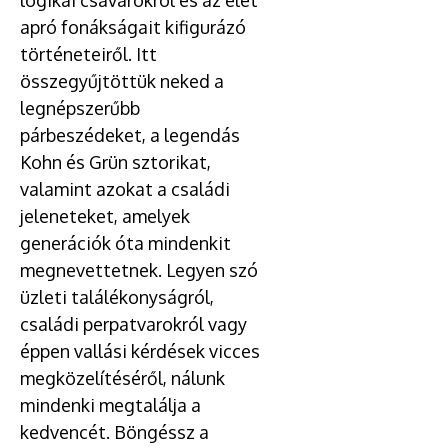
logikai csavarokról és az élet
apró fonákságait kifigurázó
történeteiről. Itt
összegyűjtöttük neked a
legnépszerűbb
párbeszédeket, a legendás
Kohn és Grün sztorikat,
valamint azokat a családi
jeleneteket, amelyek
generációk óta mindenkit
megnevettetnek. Legyen szó
üzleti találékonyságról,
családi perpatvarokról vagy
éppen vallási kérdések vicces
megközelítéséről, nálunk
mindenki megtalálja a
kedvencét. Böngéssz a