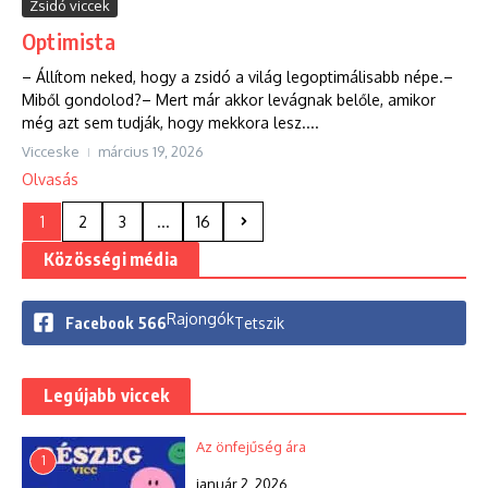
Zsidó viccek
Optimista
– Állítom neked, hogy a zsidó a világ legoptimálisabb népe.–
Miből gondolod?– Mert már akkor levágnak belőle, amikor
még azt sem tudják, hogy mekkora lesz....
Vicceske
március 19, 2026
Olvasás
1
2
3
...
16
Közösségi média
Rajongók
Facebook
566
Tetszik
Legújabb viccek
Az önfejűség ára
1
január 2, 2026