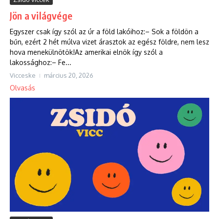
Jön a világvége
Egyszer csak így szól az úr a föld lakóihoz:– Sok a földön a
bűn, ezért 2 hét múlva vizet árasztok az egész földre, nem lesz
hova menekülnötök!Az amerikai elnök így szól a
lakossághoz:– Fe...
Vicceske
március 20, 2026
Olvasás