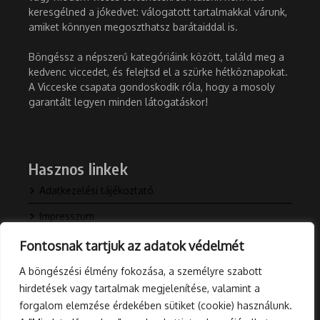
keresgélned a jókedvet: válogatott tartalmakkal várunk,
amiket könnyen megoszthatsz barátaiddal is.
Böngéssz a népszerű kategóriáink között, találd meg a
kedvenc viccedet, és felejtsd el a szürke hétköznapokat.
A Vicceske csapata gondoskodik róla, hogy a mosoly
garantált legyen minden látogatáskor!
Hasznos linkek
Adatkezelési tájékoztató
Impresszum
Kapcsolat
Fontosnak tartjuk az adatok védelmét
Rólunk
A böngészési élmény fokozása, a személyre szabott
hirdetések vagy tartalmak megjelenítése, valamint a
Blog
forgalom elemzése érdekében sütiket (cookie) használunk.