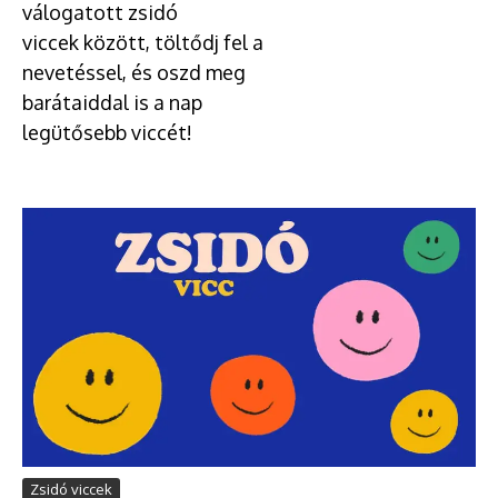
válogatott zsidó
viccek között, töltődj fel a
nevetéssel, és oszd meg
barátaiddal is a nap
legütősebb viccét!
Zsidó viccek