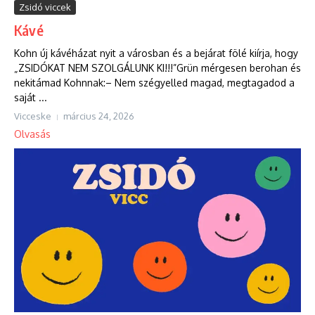
Zsidó viccek
Kávé
Kohn új kávéházat nyit a városban és a bejárat fölé kiírja, hogy
„ZSIDÓKAT NEM SZOLGÁLUNK KI!!!”Grün mérgesen berohan és
nekitámad Kohnnak:– Nem szégyelled magad, megtagadod a
saját ...
Vicceske
március 24, 2026
Olvasás