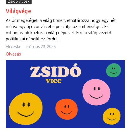
Zsidó viccek
Világvége
Az Úr megelégeli a világ bűneit, elhatározza hogy egy hét
múlva egy új özönvízzel elpusztítja az emberiséget. Ezt
mihamarabb közli is a világ népeivel. Erre a világ vezető
politikusai népeikhez fordul...
Vicceske
március 25, 2026
Olvasás