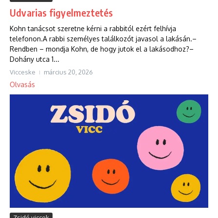
Udvarias figyelmeztetés
Kohn tanácsot szeretne kérni a rabbitól ezért felhívja
telefonon.A rabbi személyes találkozót javasol a lakásán.–
Rendben – mondja Kohn, de hogy jutok el a lakásodhoz?–
Dohány utca 1...
Vicceske
március 20, 2026
Olvasás
Zsidó viccek