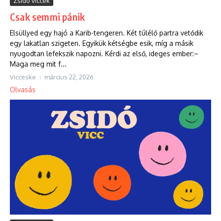
Zsidó viccek
Csak semmi pánik
Elsüllyed egy hajó a Karib-tengeren. Két túlélő partra vetődik
egy lakatlan szigeten. Egyikük kétségbe esik, míg a másik
nyugodtan lefekszik napozni. Kérdi az első, ideges ember:–
Maga meg mit f...
Vicceske
március 22, 2026
Olvasás