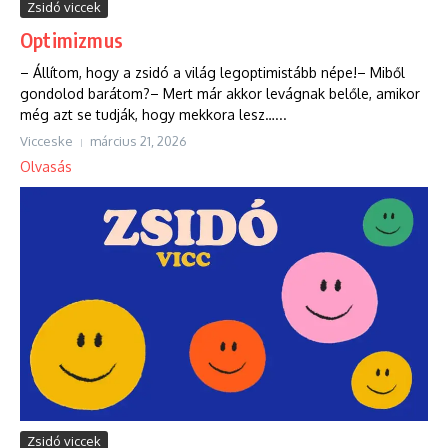
Zsidó viccek
Optimizmus
– Állítom, hogy a zsidó a világ legoptimistább népe!– Miből
gondolod barátom?– Mert már akkor levágnak belőle, amikor
még azt se tudják, hogy mekkora lesz…...
Vicceske
március 21, 2026
Olvasás
Zsidó viccek