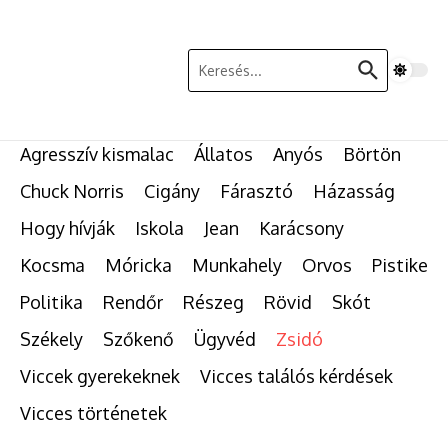
Ugrás a tartalomhoz
Keresés:
Agresszív kismalac
Állatos
Anyós
Börtön
Chuck Norris
Cigány
Fárasztó
Házasság
Hogy hívják
Iskola
Jean
Karácsony
Kocsma
Móricka
Munkahely
Orvos
Pistike
Politika
Rendőr
Részeg
Rövid
Skót
Székely
Szőkenő
Ügyvéd
Zsidó
Viccek gyerekeknek
Vicces találós kérdések
Vicces történetek