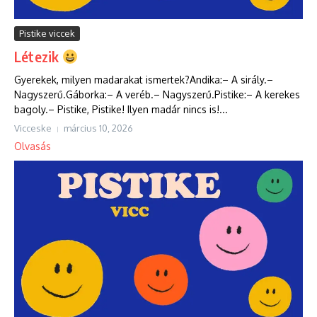
Pistike viccek
Létezik
Gyerekek, milyen madarakat ismertek?Andika:– A sirály.–
Nagyszerű.Gáborka:– A veréb.– Nagyszerű.Pistike:– A kerekes
bagoly.– Pistike, Pistike! Ilyen madár nincs is!...
Vicceske
március 10, 2026
Olvasás