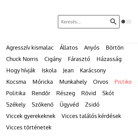
Ugrás a tartalomhoz
Keresés:
Agresszív kismalac
Állatos
Anyós
Börtön
Chuck Norris
Cigány
Fárasztó
Házasság
Hogy hívják
Iskola
Jean
Karácsony
Kocsma
Móricka
Munkahely
Orvos
Pistike
Politika
Rendőr
Részeg
Rövid
Skót
Székely
Szőkenő
Ügyvéd
Zsidó
Viccek gyerekeknek
Vicces találós kérdések
Vicces történetek