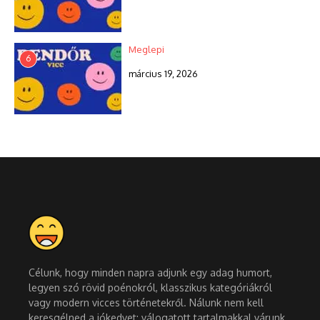
Meglepi
6
március 19, 2026
Célunk, hogy minden napra adjunk egy adag humort,
legyen szó rövid poénokról, klasszikus kategóriákról
vagy modern vicces történetekről. Nálunk nem kell
keresgélned a jókedvet: válogatott tartalmakkal várunk,