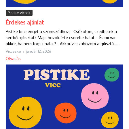
Pistike viccek
Érdekes ajánlat
Pistike becsenget a szomszédhoz:– Csókolom, szedhetek a
kertből gilisztát? Majd hozok érte cserébe halat.– És mi van
akkor, ha nem fogsz halat?– Akkor visszahozom a gilisztát....
Vicceske
január 12, 2026
Olvasás