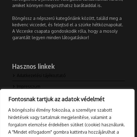
amiket könnyen megoszthatsz barátaiddal is.
Böngéssz a népszerű kategóriáink között, találd meg a
kedvenc viccedet, és felejtsd el a szürke hétköznapokat.
A Vicceske csapata gondoskodik róla, hogy a mosoly
garantált legyen minden látogatáskor!
Hasznos linkek
Adatkezelési tájékoztató
Impresszum
Kapcsolat
Fontosnak tartjuk az adatok védelmét
Rólunk
A böngészési élmény fokozása, a személyre szabott
hirdetések vagy tartalmak megjelenítése, valamint a
Blog
forgalom elemzése érdekében sütiket (cookie) használunk.
A "Mindet elfogadom" gombra kattintva hozzájárulhat a