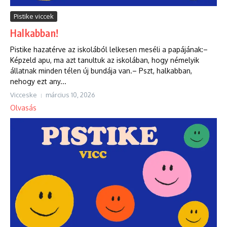
Pistike viccek
Halkabban!
Pistike hazatérve az iskolából lelkesen meséli a papájának:–
Képzeld apu, ma azt tanultuk az iskolában, hogy némelyik
állatnak minden télen új bundája van.– Pszt, halkabban,
nehogy ezt any...
Vicceske
március 10, 2026
Olvasás