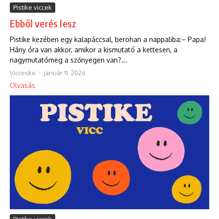
Pistike viccek
Ebből verés lesz
Pistike kezében egy kalapáccsal, berohan a nappaliba:– Papa!
Hány óra van akkor, amikor a kismutató a kettesen, a
nagymutatómeg a szőnyegen van?...
Vicceske
január 11, 2026
Olvasás
Pistike viccek