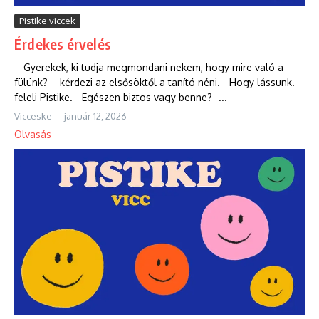
Pistike viccek
Érdekes érvelés
– Gyerekek, ki tudja megmondani nekem, hogy mire való a
fülünk? – kérdezi az elsősöktől a tanító néni.– Hogy lássunk. –
feleli Pistike.– Egészen biztos vagy benne?–...
Vicceske
január 12, 2026
Olvasás