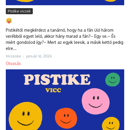
Pistike viccek
Pistikétől megkérdezi a tanárnő, hogy ha a fán ülő három
verébből egyet lelő, akkor hány marad a fán?– Egy se.– És
miért gondolod így?– Mert az egyik leesik, a másik kettő pedig
elre...
Vicceske
január 16, 2026
Olvasás