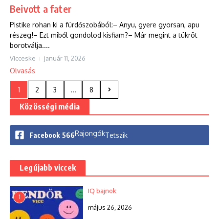
Beivott a fater
Pistike rohan ki a fürdőszobából:– Anyu, gyere gyorsan, apu
részeg!– Ezt miből gondolod kisfiam?– Már megint a tükröt
borotválja....
Vicceske
január 11, 2026
Olvasás
1
2
3
...
8
Közösségi média
Rajongók
Facebook
566
Tetszik
Legújabb viccek
IQ bajnok
1
május 26, 2026