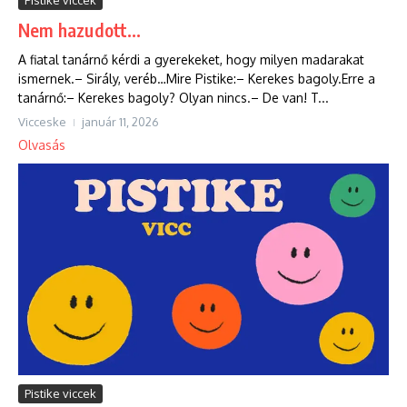
Nem hazudott…
A fiatal tanárnő kérdi a gyerekeket, hogy milyen madarakat
ismernek.– Sirály, veréb…Mire Pistike:– Kerekes bagoly.Erre a
tanárnő:– Kerekes bagoly? Olyan nincs.– De van! T...
Vicceske
január 11, 2026
Olvasás
Pistike viccek