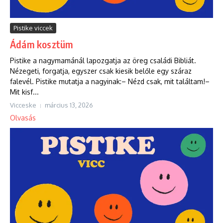
Pistike viccek
Ádám kosztüm
Pistike a nagymamánál lapozgatja az öreg családi Bibliát.
Nézegeti, forgatja, egyszer csak kiesik belőle egy száraz
falevél. Pistike mutatja a nagyinak:– Nézd csak, mit találtam!–
Mit kisf...
Vicceske
március 13, 2026
Olvasás