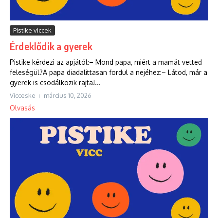
Pistike viccek
Érdeklődik a gyerek
Pistike kérdezi az apjától:– Mond papa, miért a mamát vetted
feleségül?A papa diadalittasan fordul a nejéhez:– Látod, már a
gyerek is csodálkozik rajta!...
Vicceske
március 10, 2026
Olvasás