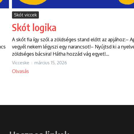
Skót viccek
Skót logika
A skót fia így szól a zöldséges stand előtt az apjához:– A
ncs
vegyél nekem légyszi egy narancsot!– Nyújtsd ki a nyelv
zöldséges bácsira! Hátha hozzád vág egyet!...
Vicceske
március 15, 2026
Olvasás