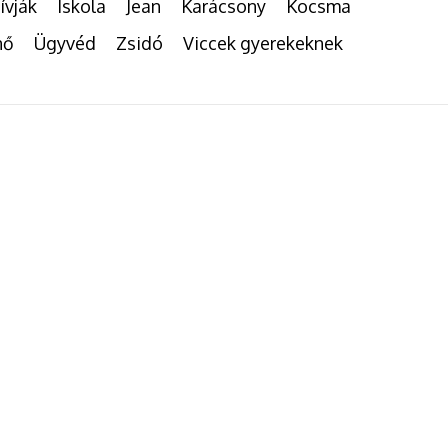
ívják
Iskola
Jean
Karácsony
Kocsma
nő
Ügyvéd
Zsidó
Viccek gyerekeknek