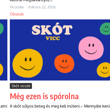
Vicceske
március 22, 2026
Olvasás
Skót viccek
Még ezen is spórolna
atni
A skót súlyos beteg és meg kell műteni.– Mennyibe kerü