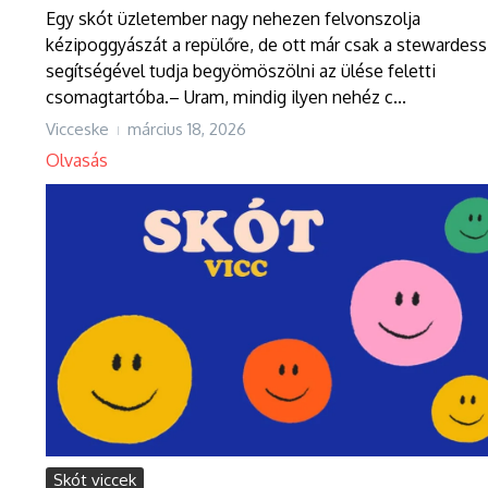
Egy skót üzletember nagy nehezen felvonszolja
kézipoggyászát a repülőre, de ott már csak a stewardess
segítségével tudja begyömöszölni az ülése feletti
csomagtartóba.– Uram, mindig ilyen nehéz c...
Vicceske
március 18, 2026
Olvasás
Skót viccek