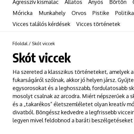
Agresszív kismalac
Állatos
Anyós
Börtön
Móricka
Munkahely
Orvos
Pistike
Politika
Vicces találós kérdések
Vicces történetek
Főoldal
/
Skót viccek
Skót viccek
Ha szereted a klasszikus történeteket, amelyek 
fukarságáról szólnak, akkor jó helyen jársz. Gyű
egysorosokat és a leghosszabb, fordulatosabb sk
mosolyt csalnak az arcodra. Miért népszerűek a s
és a „takarékos” életszemléletet olyan kreatív m
divatból. Böngéssz kedvedre a legfrissebb viccei
legyen mivel feldobnod a baráti beszélgetéseket 