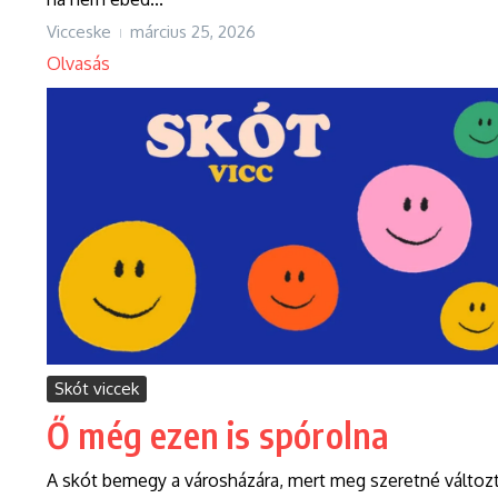
Vicceske
március 25, 2026
Olvasás
Skót viccek
Ő még ezen is spórolna
A skót bemegy a városházára, mert meg szeretné változt