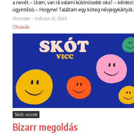
a nevét.– Uram, van rá valami különösebb oka? – kérdezi
ügyintéző.– Hogyne! Találtam egy köteg névjegykártyát..
Vicceske
március 21, 2026
Olvasás
Skót viccek
Bizarr megoldás