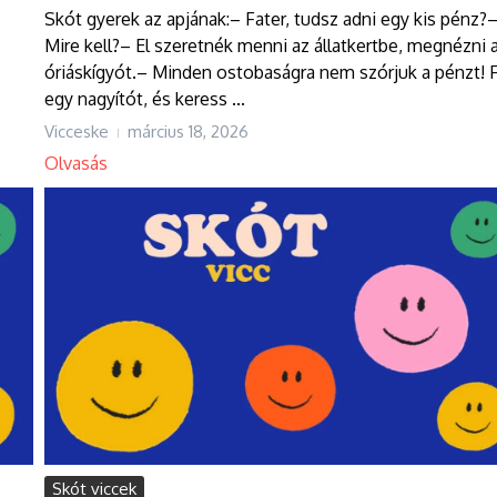
Skót gyerek az apjának:– Fater, tudsz adni egy kis pénz?
Mire kell?– El szeretnék menni az állatkertbe, megnézni 
óriáskígyót.– Minden ostobaságra nem szórjuk a pénzt! 
egy nagyítót, és keress ...
Vicceske
március 18, 2026
Olvasás
Skót viccek