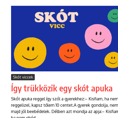
Skót viccek
Így trükközik egy skót apuka
Skót apuka reggel így szól a gyerekhez:– Kisfiam, ha ne
reggelizel, kapsz tőlem 10 centet.A gyerek gondolja, nem
majd jól beebédelek. Délben azt mondja az apja:– Kisfia
ha nem ebéd...