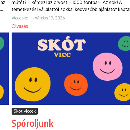
 az
műtét? – kérdezi az orvost.– 1000 fontba!– Az sok! A
..
temetkezési vállalattól sokkal kedvezőbb ajánlatot kaptam
Vicceske
március 19, 2026
Olvasás
Skót viccek
Spóroljunk