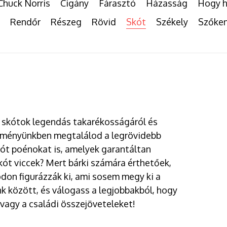
Chuck Norris
Cigány
Fárasztó
Házasság
Hogy h
Rendőr
Részeg
Rövid
Skót
Székely
Szőke
a skótok legendás takarékosságáról és
jteményünkben megtalálod a legrövidebb
ót poénokat is, amelyek garantáltan
kót viccek? Mert bárki számára érthetőek,
ódon figurázzák ki, ami sosem megy ki a
nk között, és válogass a legjobbakból, hogy
vagy a családi összejöveteleket!