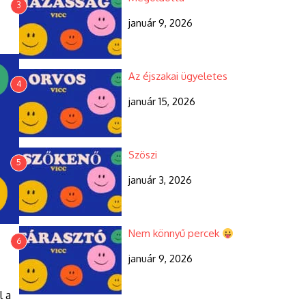
3
január 9, 2026
Az éjszakai ügyeletes
4
január 15, 2026
Szöszi
5
január 3, 2026
Nem könnyű percek
6
január 9, 2026
l a