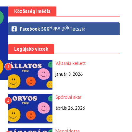
Közösségi média
Rajongók
Facebook
566
Tetszik
Legújabb viccek
Váltania kellett
1
január 3, 2026
Spórolni akar
2
április 26, 2026
Megoldotta