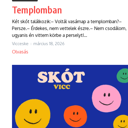
Templomban
Két skót találkozik:– Voltál vasárnap a templomban?–
Persze.– Érdekes, nem vettelek észre.– Nem csodálom,
ugyanis én vittem körbe a perselyt!...
Vicceske
március 18, 2026
Olvasás