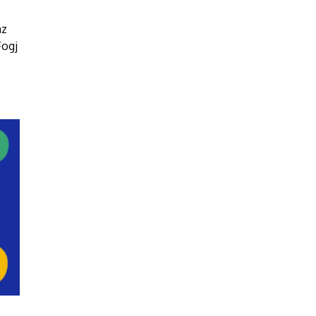
–
az
Fogj