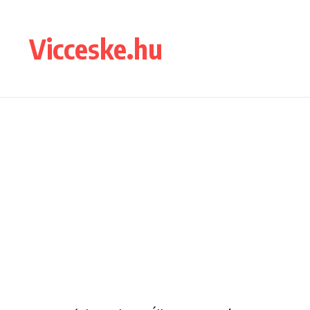
Ugrás a tartalomhoz
Vicceske.hu