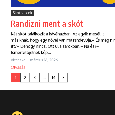
Skót viccek
Randizni ment a skót
Két skót találkozik a kávéházban. Az egyik meséli a
másiknak, hogy egy nővel van ma randevúja.– És még ni
itt?– Dehogy nincs. Ott ül a sarokban.– Na és?–
Ismertetőjelnek kép...
Vicceske
március 16, 2026
Olvasás
1
2
3
...
14