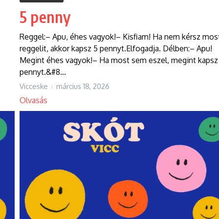
5 penny
Reggel:– Apu, éhes vagyok!– Kisfiam! Ha nem kérsz mos
reggelit, akkor kapsz 5 pennyt.Elfogadja. Délben:– Apu!
Megint éhes vagyok!– Ha most sem eszel, megint kapsz
pennyt.&#8...
Vicceske
március 18, 2026
Olvasás