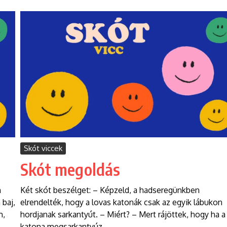
Skót viccek
Skót megoldás
m
Két skót beszélget: – Képzeld, a hadseregünkben
 baj,
elrendelték, hogy a lovas katonák csak az egyik lábukon
m,
hordjanak sarkantyút. – Miért? – Mert rájöttek, hogy ha a
katona megsarkantyúz...