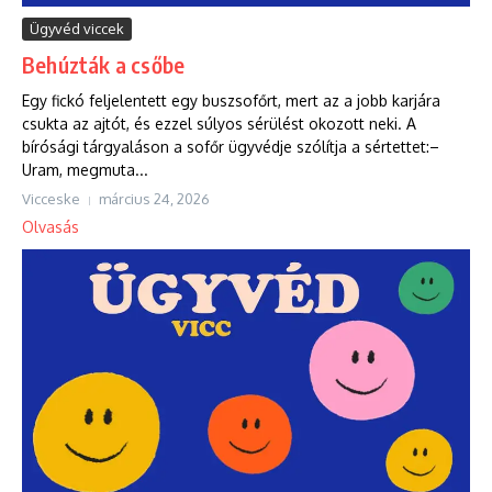
Ügyvéd viccek
Behúzták a csőbe
Egy fickó feljelentett egy buszsofőrt, mert az a jobb karjára
csukta az ajtót, és ezzel súlyos sérülést okozott neki. A
bírósági tárgyaláson a sofőr ügyvédje szólítja a sértettet:–
Uram, megmuta...
Vicceske
március 24, 2026
Olvasás