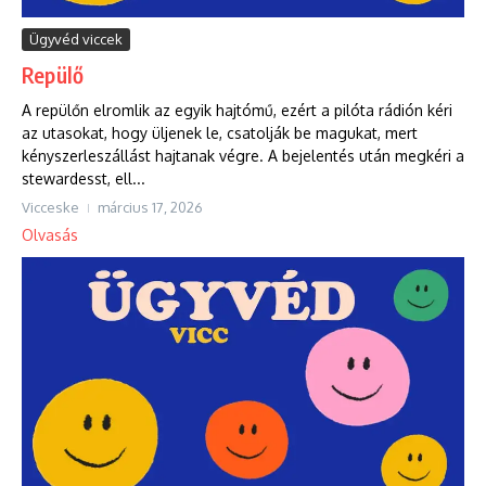
Ügyvéd viccek
Repülő
A repülőn elromlik az egyik hajtómű, ezért a pilóta rádión kéri
az utasokat, hogy üljenek le, csatolják be magukat, mert
kényszerleszállást hajtanak végre. A bejelentés után megkéri a
stewardesst, ell...
Vicceske
március 17, 2026
Olvasás