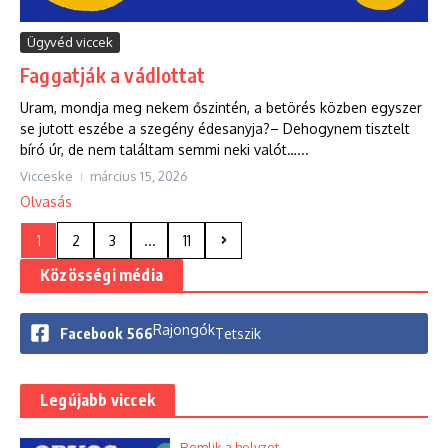
Ügyvéd viccek
Faggatják a vádlottat
Uram, mondja meg nekem őszintén, a betörés közben egyszer
se jutott eszébe a szegény édesanyja?– Dehogynem tisztelt
bíró úr, de nem találtam semmi neki valót…...
Vicceske
március 15, 2026
Olvasás
1
2
3
...
11
Közösségi média
Rajongók
Facebook
566
Tetszik
Legújabb viccek
Romlik a helyzet