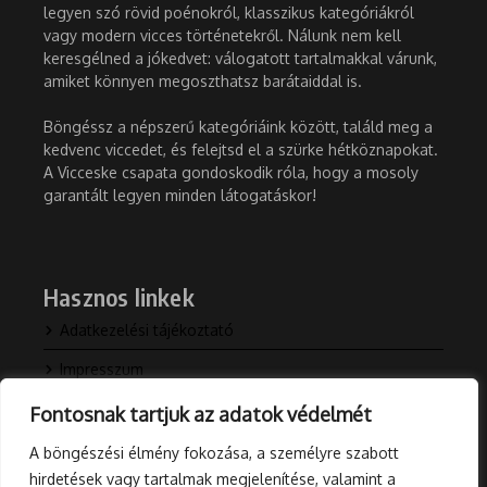
legyen szó rövid poénokról, klasszikus kategóriákról
vagy modern vicces történetekről. Nálunk nem kell
keresgélned a jókedvet: válogatott tartalmakkal várunk,
amiket könnyen megoszthatsz barátaiddal is.
Böngéssz a népszerű kategóriáink között, találd meg a
kedvenc viccedet, és felejtsd el a szürke hétköznapokat.
A Vicceske csapata gondoskodik róla, hogy a mosoly
garantált legyen minden látogatáskor!
Hasznos linkek
Adatkezelési tájékoztató
Impresszum
Kapcsolat
Fontosnak tartjuk az adatok védelmét
Rólunk
A böngészési élmény fokozása, a személyre szabott
hirdetések vagy tartalmak megjelenítése, valamint a
Blog