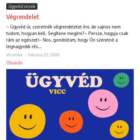
Ügyvéd viccek
Végrendelet
– Ügyvéd úr, szeretnék végrendeletet írni, de sajnos nem
tudom, hogyan kell. Segítene megírni?– Persze, hagyja csak
rám az egészet!– Nos, gondoltam, hogy Ön szeretné a
legnagyobb rés...
Vicceske
március 25, 2026
Olvasás