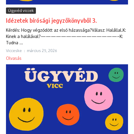
Ügyvéd viccek
Idézetek bírósági jegyzőkönyvből 3.
Kérdés: Hogy végződött az első házassága?Válasz: Halállal.K:
Kinek a halálával?———————————————–K:
Tudna ...
Vicceske
március 25, 2026
Olvasás