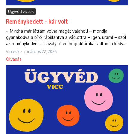
Ügyvéd viccek
Reménykedett – kár volt
– Mintha már láttam volna magát valahol! – mondja
gyanakodva a bíró, rápillantva a vádlottra.– Igen, uram! – szól
az reménykedve. – Tavaly télen hegedűórákat adtam a kedv...
Vicceske
március 22, 2026
Olvasás