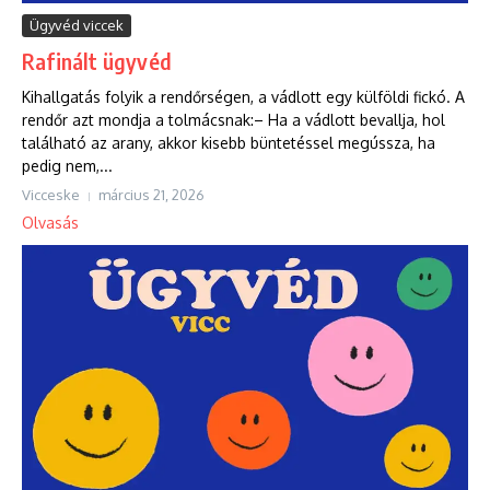
Ügyvéd viccek
Rafinált ügyvéd
Kihallgatás folyik a rendőrségen, a vádlott egy külföldi fickó. A
rendőr azt mondja a tolmácsnak:– Ha a vádlott bevallja, hol
található az arany, akkor kisebb büntetéssel megússza, ha
pedig nem,...
Vicceske
március 21, 2026
Olvasás