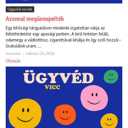
Ügyvéd viccek
Azonnal megünnepelték
Egy bírósági tárgyaláson mindenki izgatottan várja az
ítélethirdetést egy apasági perben. A bíró hirtelen feláll,
odamegy a vádlotthoz, cigarettával kínálja és így szól hozzá:–
Gratulálok uram, ...
Vicceske
március 24, 2026
Olvasás