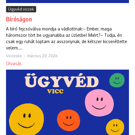
Ügyvéd viccek
Bíróságon
A bíró fejcsóválva mondja a vádlottnak:– Ember, maga
háromszor tört be ugyanabba az üzletbe! Miért?– Tudja, én
csak egy ruhát loptam az asszonynak, de kétszer kicseréltette
velem....
Vicceske
március 20, 2026
Olvasás