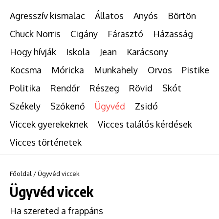
Agresszív kismalac
Állatos
Anyós
Börtön
Chuck Norris
Cigány
Fárasztó
Házasság
Hogy hívják
Iskola
Jean
Karácsony
Kocsma
Móricka
Munkahely
Orvos
Pistike
Politika
Rendőr
Részeg
Rövid
Skót
Székely
Szőkenő
Ügyvéd
Zsidó
Viccek gyerekeknek
Vicces találós kérdések
Vicces történetek
Főoldal
/
Ügyvéd viccek
Ügyvéd viccek
Ha szereted a frappáns