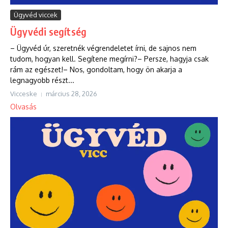
Ügyvéd viccek
Ügyvédi segítség
– Ügyvéd úr, szeretnék végrendeletet írni, de sajnos nem
tudom, hogyan kell. Segítene megírni?– Persze, hagyja csak
rám az egészet!– Nos, gondoltam, hogy ön akarja a
legnagyobb részt...
Vicceske
március 28, 2026
Olvasás