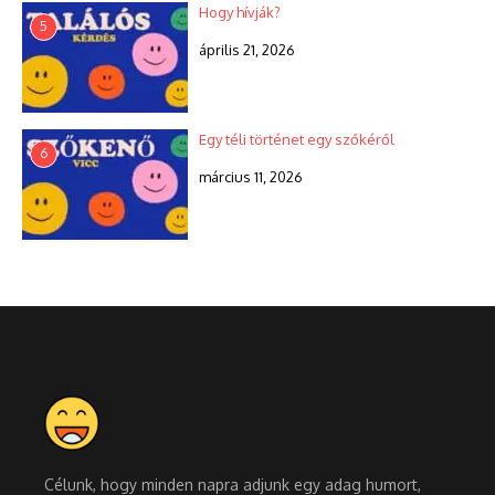
Hogy hívják?
5
április 21, 2026
Egy téli történet egy szőkéről
6
március 11, 2026
Célunk, hogy minden napra adjunk egy adag humort,