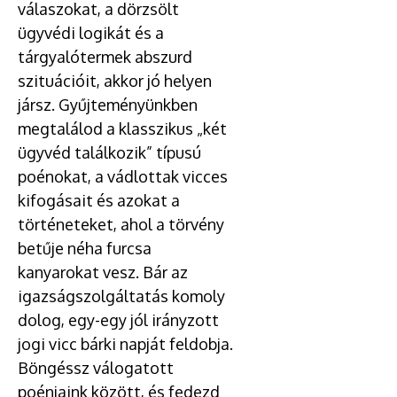
válaszokat, a dörzsölt
ügyvédi logikát és a
tárgyalótermek abszurd
szituációit, akkor jó helyen
jársz. Gyűjteményünkben
megtalálod a klasszikus „két
ügyvéd találkozik” típusú
poénokat, a vádlottak vicces
kifogásait és azokat a
történeteket, ahol a törvény
betűje néha furcsa
kanyarokat vesz. Bár az
igazságszolgáltatás komoly
dolog, egy-egy jól irányzott
jogi vicc bárki napját feldobja.
Böngéssz válogatott
poénjaink között, és fedezd