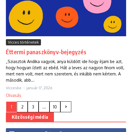
Vicces történetek
Éttermi panaszkönyv-bejegyzés
„Sziasztok Andika vagyok, anya küldött ide hogy írjam be azt,
hogy hogyan ízlett az ebéd. Hát a leves az nagyon finom volt,
mert nem volt, mert nem szeretem, és inkább nem kértem. A
második, abb...
Vicceske
január 17, 2026
Olvasás
1
2
3
...
10
Közösségi média