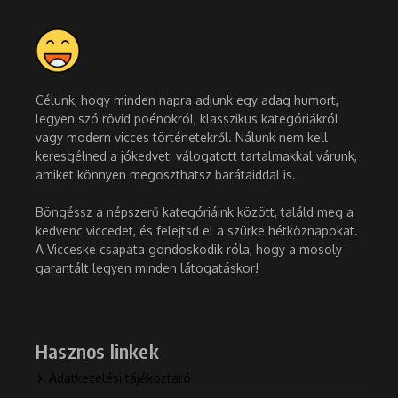
Célunk, hogy minden napra adjunk egy adag humort,
legyen szó rövid poénokról, klasszikus kategóriákról
vagy modern vicces történetekről. Nálunk nem kell
keresgélned a jókedvet: válogatott tartalmakkal várunk,
amiket könnyen megoszthatsz barátaiddal is.
Böngéssz a népszerű kategóriáink között, találd meg a
kedvenc viccedet, és felejtsd el a szürke hétköznapokat.
A Vicceske csapata gondoskodik róla, hogy a mosoly
garantált legyen minden látogatáskor!
Hasznos linkek
Adatkezelési tájékoztató