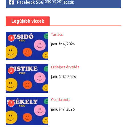
Rajongók
Facebook
566
Tetszik
Legújabb viccek
Tanács
1
január 4, 2026
Érdekes érvelés
2
január 12, 2026
Csuda pofa
3
január 7, 2026