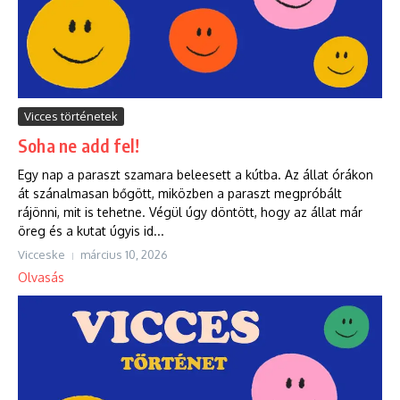
Vicces történetek
Soha ne add fel!
Egy nap a paraszt szamara beleesett a kútba. Az állat órákon
át szánalmasan bőgött, miközben a paraszt megpróbált
rájönni, mit is tehetne. Végül úgy döntött, hogy az állat már
öreg és a kutat úgyis id...
Vicceske
március 10, 2026
Olvasás