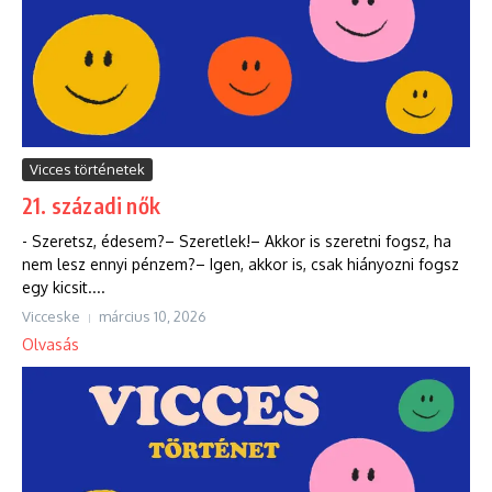
Vicces történetek
21. századi nők
‎- Szeretsz, édesem?– Szeretlek!– Akkor is szeretni fogsz, ha
nem lesz ennyi pénzem?– Igen, akkor is, csak hiányozni fogsz
egy kicsit....
Vicceske
március 10, 2026
Olvasás