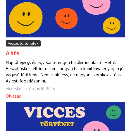
Vicces történetek
A hős
Naplóbejegyzés egy Karib-tengeri hajókirándulásról:Hétfő:
Beszálláskor feltűnt nekem, hogy a hajó kapitánya egy igen jó
vágású férfi.Kedd: Nem csak fess, de nagyon szórakoztató is.
Az esti fogadáson m...
Vicceske
március 10, 2026
Olvasás