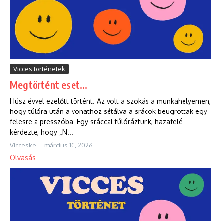
Vicces történetek
Megtörtént eset…
Húsz évvel ezelőtt történt. Az volt a szokás a munkahelyemen,
hogy túlóra után a vonathoz sétálva a srácok beugrottak egy
felesre a presszóba. Egy sráccal túlóráztunk, hazafelé
kérdezte, hogy „N...
Vicceske
március 10, 2026
Olvasás