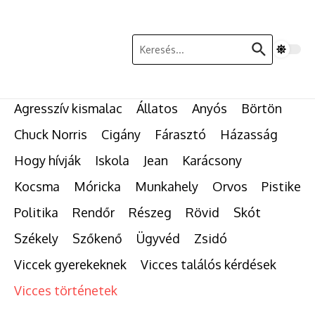
Ugrás a tartalomhoz
Keresés:
Agresszív kismalac
Állatos
Anyós
Börtön
Chuck Norris
Cigány
Fárasztó
Házasság
Hogy hívják
Iskola
Jean
Karácsony
Kocsma
Móricka
Munkahely
Orvos
Pistike
Politika
Rendőr
Részeg
Rövid
Skót
Székely
Szőkenő
Ügyvéd
Zsidó
Viccek gyerekeknek
Vicces találós kérdések
Vicces történetek