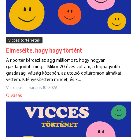
Vicces történetek
Elmesélte, hogy hogy történt
A riporter kérdezi az agg milliomost, hogy hogyan
gazdagodott meg.– Mikor 20 éves voltam, a legnagyobb
gazdasági válság közepén, az utolsó dolláromon almákat
vettem. Kifényesítettem mindet, és k...
Vicceske
március 10, 2026
Olvasás