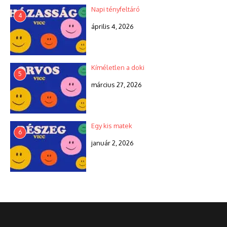
Napi tényfeltáró
4
április 4, 2026
Kíméletlen a doki
5
március 27, 2026
Egy kis matek
6
január 2, 2026