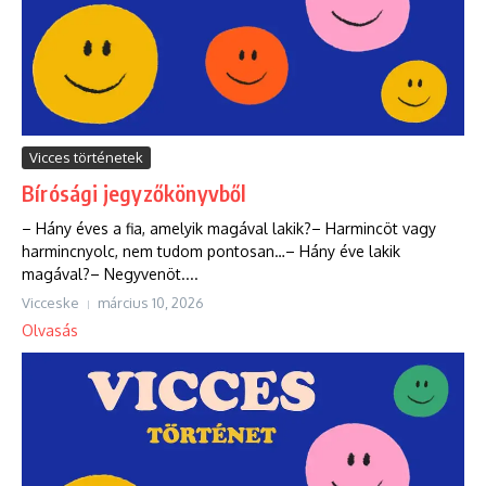
Vicces történetek
Bírósági jegyzőkönyvből
– Hány éves a fia, amelyik magával lakik?– Harmincöt vagy
harmincnyolc, nem tudom pontosan…– Hány éve lakik
magával?– Negyvenöt....
Vicceske
március 10, 2026
Olvasás