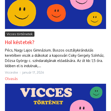
Vicces történetek
Hol késtetek?
Pécs, Nagy Lajos Gimnázium. Buszos osztálykirándulás
keretében viszik a diákokat a kaposvári Csiky Gergely Színház,
Dózsa György c. színdarabjának előadására. Az út kb: 1,5 óra.
Időben el is indulnak,...
Vicceske
január 17, 2026
Olvasás