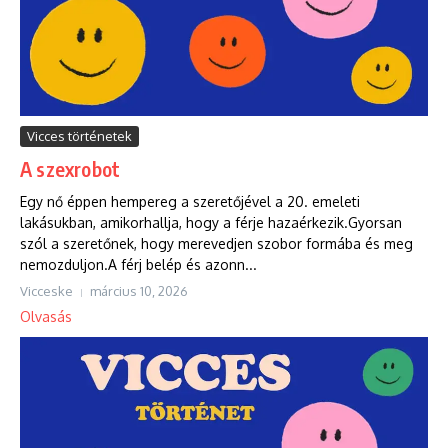
Vicces történetek
A szexrobot
Egy nő éppen hempereg a szeretőjével a 20. emeleti
lakásukban, amikorhallja, hogy a férje hazaérkezik.Gyorsan
szól a szeretőnek, hogy merevedjen szobor formába és meg
nemozduljon.A férj belép és azonn...
Vicceske
március 10, 2026
Olvasás