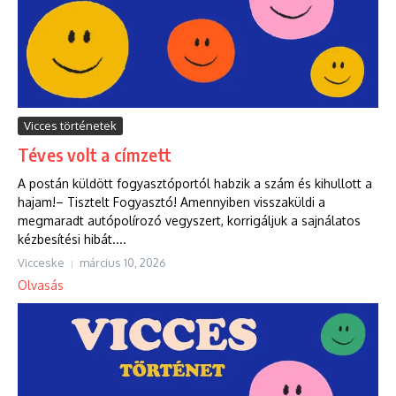
Vicces történetek
Téves volt a címzett
A postán küldött fogyasztóportól habzik a szám és kihullott a
hajam!– Tisztelt Fogyasztó! Amennyiben visszaküldi a
megmaradt autópolírozó vegyszert, korrigáljuk a sajnálatos
kézbesítési hibát....
Vicceske
március 10, 2026
Olvasás