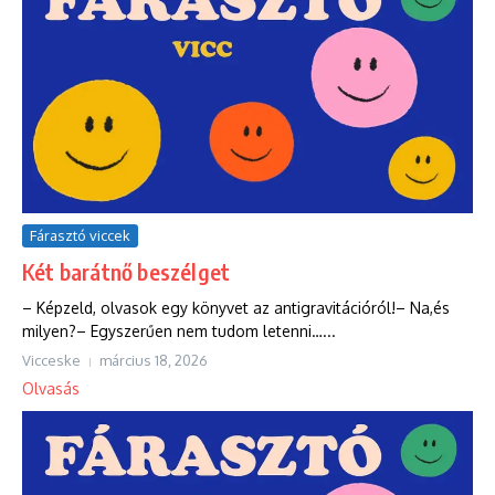
Fárasztó viccek
Két barátnő beszélget
– Képzeld, olvasok egy könyvet az antigravitációról!– Na,és
milyen?– Egyszerűen nem tudom letenni…...
Vicceske
március 18, 2026
Olvasás