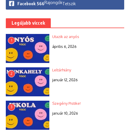
Rajongók
Facebook
566
Tetszik
Legújabb viccek
Utazik az anyós
1
április 6, 2026
Leltárhiány
2
január 12, 2026
Szegény Pistike!
3
január 10, 2026