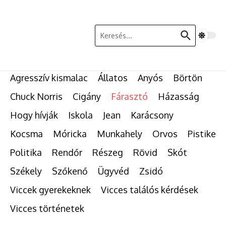
Ugrás a tartalomhoz
Keresés:
Agresszív kismalac
Állatos
Anyós
Börtön
Chuck Norris
Cigány
Fárasztó
Házasság
Hogy hívják
Iskola
Jean
Karácsony
Kocsma
Móricka
Munkahely
Orvos
Pistike
Politika
Rendőr
Részeg
Rövid
Skót
Székely
Szőkenő
Ügyvéd
Zsidó
Viccek gyerekeknek
Vicces találós kérdések
Vicces történetek