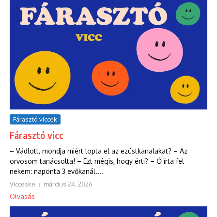
Fárasztó viccek
Fárasztó vicc
– Vádlott, mondja miért lopta el az ezüstkanalakat? – Az
orvosom tanácsolta! – Ezt mégis, hogy érti? – Ő írta fel
nekem: naponta 3 evőkanál....
Vicceske
március 24, 2026
Olvasás