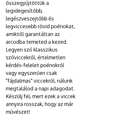
összegyűjtöttük a
legidegesítőbb,
legészveszejtőbb és
legviccesebb rövid poénokat,
amiktől garantáltan az
arcodba temeted a kezed.
Legyen szó klasszikus
szóviccekről, értelmetlen
kérdés-felelet poénokról
vagy egyszerűen csak
"fájdalmas" viccekről, nálunk
megtalálod a napi adagodat.
Készülj fel, mert ezek a viccek
annyira rosszak, hogy az már
művészet!