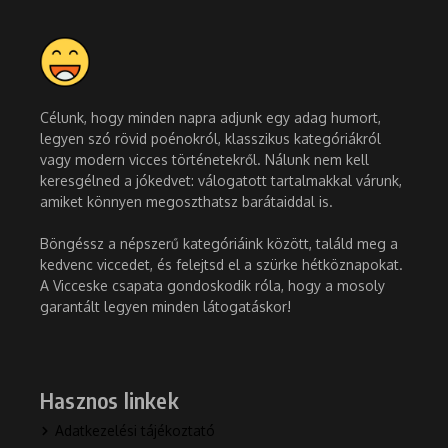
Célunk, hogy minden napra adjunk egy adag humort,
legyen szó rövid poénokról, klasszikus kategóriákról
vagy modern vicces történetekről. Nálunk nem kell
keresgélned a jókedvet: válogatott tartalmakkal várunk,
amiket könnyen megoszthatsz barátaiddal is.
Böngéssz a népszerű kategóriáink között, találd meg a
kedvenc viccedet, és felejtsd el a szürke hétköznapokat.
A Vicceske csapata gondoskodik róla, hogy a mosoly
garantált legyen minden látogatáskor!
Hasznos linkek
Adatkezelési tájékoztató