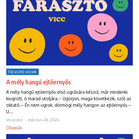
Fárasztó viccek
A mély hangú ejtőernyős
A mély hangú ejtőernyős első ugrására készül, már mindenki
kiugrott, ő marad utoljára.– Ugorjon, maga következik, szól az
oktató.– Én nem ugrok, dörmögi mély hangon az ejtőernyős.–
U...
Vicceske
március 24, 2026
Olvasás