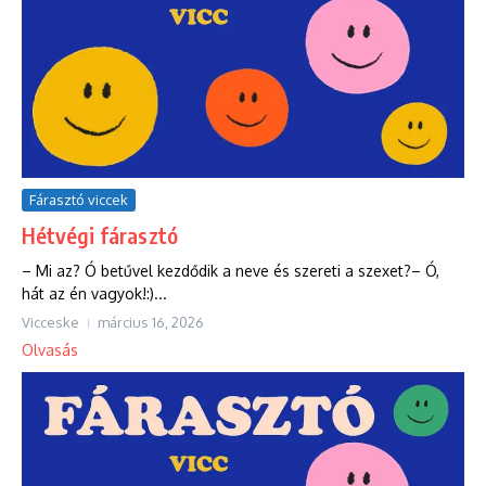
Fárasztó viccek
Hétvégi fárasztó
– Mi az? Ó betűvel kezdődik a neve és szereti a szexet?– Ó,
hát az én vagyok!:)...
Vicceske
március 16, 2026
Olvasás