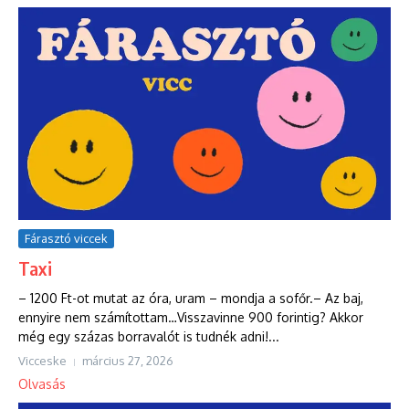
Fárasztó viccek
Taxi
– 1200 Ft-ot mutat az óra, uram – mondja a sofőr.– Az baj,
ennyire nem számítottam…Visszavinne 900 forintig? Akkor
még egy százas borravalót is tudnék adni!...
Vicceske
március 27, 2026
Olvasás