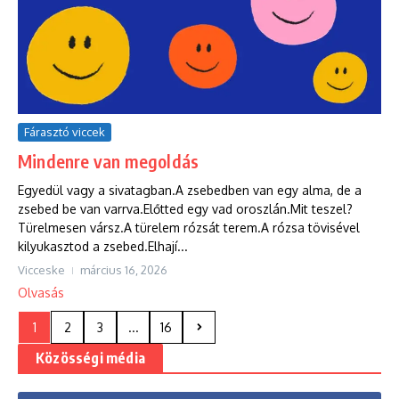
Fárasztó viccek
Mindenre van megoldás
Egyedül vagy a sivatagban.A zsebedben van egy alma, de a
zsebed be van varrva.Előtted egy vad oroszlán.Mit teszel?
Türelmesen vársz.A türelem rózsát terem.A rózsa tövisével
kilyukasztod a zsebed.Elhají...
Vicceske
március 16, 2026
Olvasás
1
2
3
...
16
Közösségi média