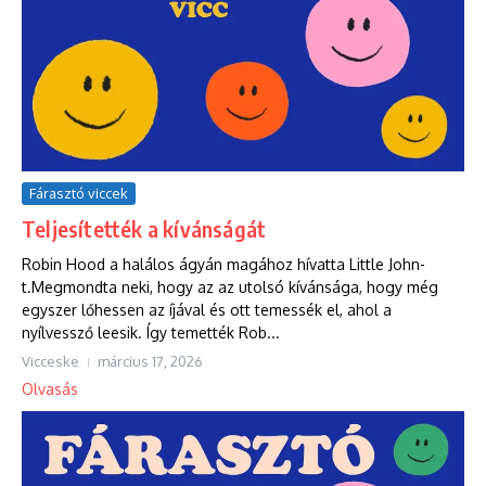
Fárasztó viccek
Teljesítették a kívánságát
Robin Hood a halálos ágyán magához hívatta Little John-
t.Megmondta neki, hogy az az utolsó kívánsága, hogy még
egyszer lőhessen az íjával és ott temessék el, ahol a
nyílvessző leesik. Így temették Rob...
Vicceske
március 17, 2026
Olvasás