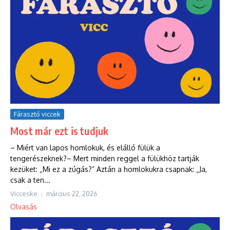
Fárasztó viccek
Most már ezt is tudjuk
– Miért van lapos homlokuk, és elálló fülük a
tengerészeknek?– Mert minden reggel a fülükhöz tartják
kezüket: „Mi ez a zúgás?” Aztán a homlokukra csapnak: „Ja,
csak a ten...
Vicceske
március 22, 2026
Olvasás