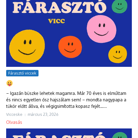
Fárasztó viccek
– Igazán büszke lehetek magamra. Már 70 éves is elmúltam
és nincs egyetlen ősz hajszálam sem! – mondta nagypapa a
tükör előtt állva, és végigsimította kopasz fejét…...
Vicceske
március 23, 2026
Olvasás