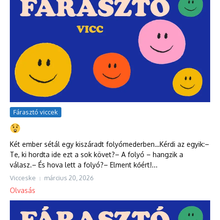
Fárasztó viccek
Két ember sétál egy kiszáradt folyómederben…Kérdi az egyik:–
Te, ki hordta ide ezt a sok követ?– A folyó – hangzik a
válasz.– És hova lett a folyó?– Elment kőért!...
Vicceske
március 20, 2026
Olvasás