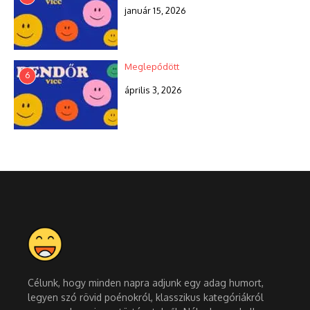
január 15, 2026
Meglepődött
6
április 3, 2026
Célunk, hogy minden napra adjunk egy adag humort,
legyen szó rövid poénokról, klasszikus kategóriákról