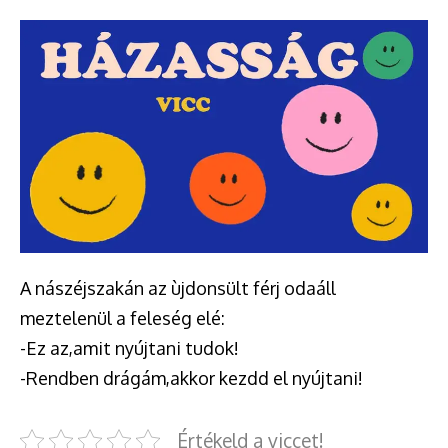
A nászéjszakán az ùjdonsült férj odaáll
meztelenül a feleség elé:
-Ez az,amit nyújtani tudok!
-Rendben drágám,akkor kezdd el nyújtani!
Értékeld a viccet!