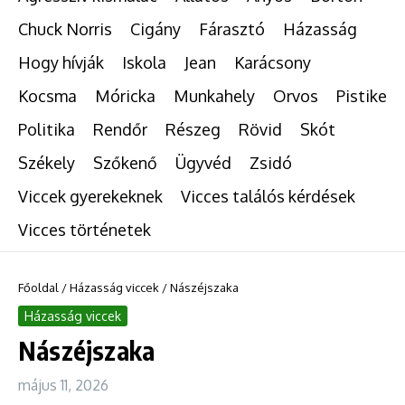
Chuck Norris
Cigány
Fárasztó
Házasság
Hogy hívják
Iskola
Jean
Karácsony
Kocsma
Móricka
Munkahely
Orvos
Pistike
Politika
Rendőr
Részeg
Rövid
Skót
Székely
Szőkenő
Ügyvéd
Zsidó
Viccek gyerekeknek
Vicces találós kérdések
Vicces történetek
Főoldal
/
Házasság viccek
/
Nászéjszaka
Házasság viccek
Nászéjszaka
május 11, 2026