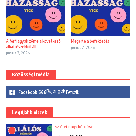
A férfi agyak zöme a következõ
Megérte a befektetés
alkatrészekbõl áll
június 2, 2026
június 3, 2026
Közösségi média
Rajongók
Facebook
566
Tetszik
Legújabb viccek
Az élet nagy kérdései
1