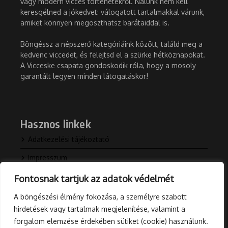
vagy modern vicces történetekről. Nálunk nem kell
keresgélned a jókedvet: válogatott tartalmakkal várunk,
amiket könnyen megoszthatsz barátaiddal is.
Böngéssz a népszerű kategóriáink között, találd meg a
kedvenc viccedet, és felejtsd el a szürke hétköznapokat.
A Vicceske csapata gondoskodik róla, hogy a mosoly
garantált legyen minden látogatáskor!
Hasznos linkek
Adatkezelési tájékoztató
Impresszum
Kapcsolat
Fontosnak tartjuk az adatok védelmét
Rólunk
A böngészési élmény fokozása, a személyre szabott
hirdetések vagy tartalmak megjelenítése, valamint a
Blog
forgalom elemzése érdekében sütiket (cookie) használunk.