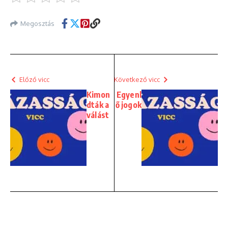
Megosztás
Előző vicc
Következő vicc
Kimon
Egyenl
dták a
ő jogok
válást