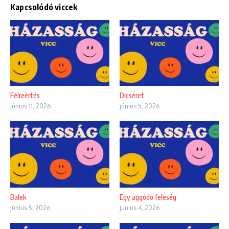
Kapcsolódó viccek
Félreértés
Dicséret
június 11, 2026
június 5, 2026
Balek
Egy aggódó feleség
június 5, 2026
június 4, 2026