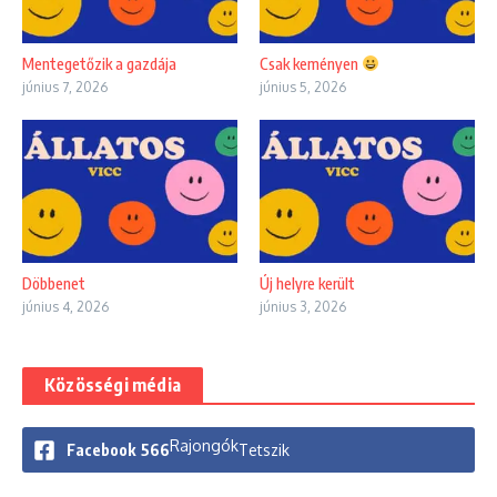
Mentegetőzik a gazdája
Csak keményen
június 7, 2026
június 5, 2026
Döbbenet
Új helyre került
június 4, 2026
június 3, 2026
Közösségi média
Rajongók
Facebook
566
Tetszik