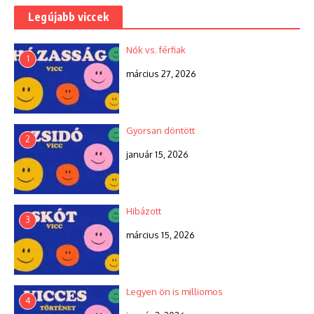
Legújabb viccek
Nők vs. férfiak
1
március 27, 2026
Gyorsan döntött
2
január 15, 2026
Hibázott
3
március 15, 2026
Legyen ön is milliomos
4