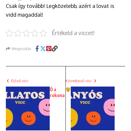
Csak így tovább! Legközelebb, azért a lovat is
vidd magaddal!
Értékeld a viccet!
Megosztás
Előző vicc
Következő vicc
Ő a
rokona