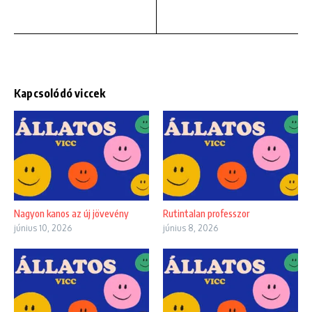
Kapcsolódó viccek
Nagyon kanos az új jövevény
Rutintalan professzor
június 10, 2026
június 8, 2026