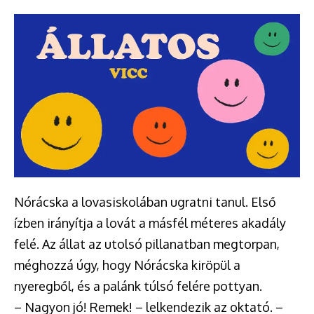
Nórácska a lovasiskolában ugratni tanul. Első
ízben irányítja a lovát a másfél méteres akadály
felé. Az állat az utolsó pillanatban megtorpan,
méghozzá úgy, hogy Nórácska kiröpül a
nyeregből, és a palánk túlsó felére pottyan.
– Nagyon jó! Remek! – lelkendezik az oktató. –