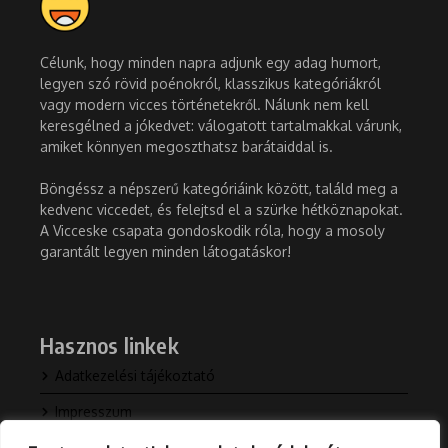
Célunk, hogy minden napra adjunk egy adag humort,
legyen szó rövid poénokról, klasszikus kategóriákról
vagy modern vicces történetekről. Nálunk nem kell
keresgélned a jókedvet: válogatott tartalmakkal várunk,
amiket könnyen megoszthatsz barátaiddal is.
Böngéssz a népszerű kategóriáink között, találd meg a
kedvenc viccedet, és felejtsd el a szürke hétköznapokat.
A Vicceske csapata gondoskodik róla, hogy a mosoly
garantált legyen minden látogatáskor!
Hasznos linkek
Adatkezelési tájékoztató
Impresszum
Kapcsolat