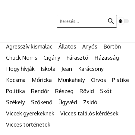
Ugrás a tartalomhoz
Keresés:
Agresszív kismalac
Állatos
Anyós
Börtön
Chuck Norris
Cigány
Fárasztó
Házasság
Hogy hívják
Iskola
Jean
Karácsony
Kocsma
Móricka
Munkahely
Orvos
Pistike
Politika
Rendőr
Részeg
Rövid
Skót
Székely
Szőkenő
Ügyvéd
Zsidó
Viccek gyerekeknek
Vicces találós kérdések
Vicces történetek