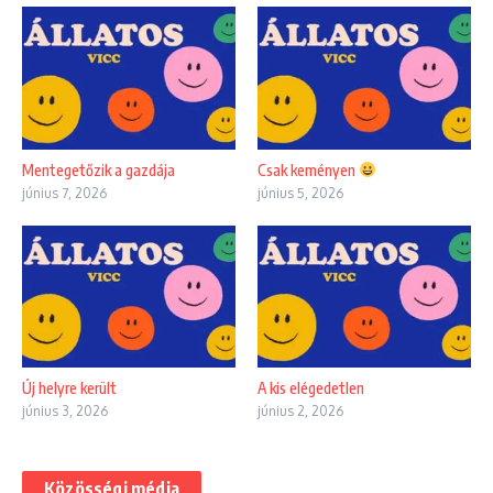
Mentegetőzik a gazdája
Csak keményen
június 7, 2026
június 5, 2026
Új helyre került
A kis elégedetlen
június 3, 2026
június 2, 2026
Közösségi média