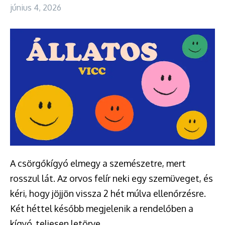
június 4, 2026
A csörgőkígyó elmegy a szemészetre, mert
rosszul lát. Az orvos felír neki egy szemüveget, és
kéri, hogy jöjjön vissza 2 hét múlva ellenőrzésre.
Két héttel később megjelenik a rendelőben a
kígyó, teljesen letörve.