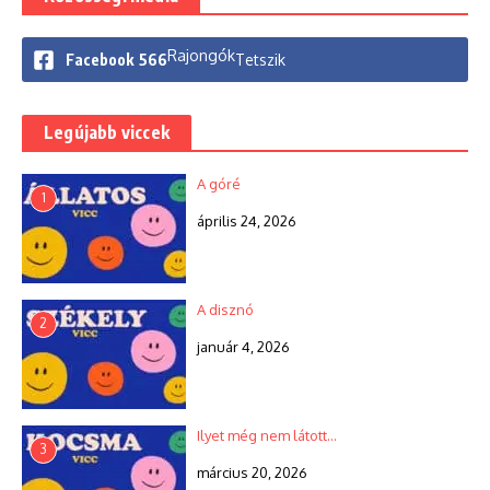
Rajongók
Facebook
566
Tetszik
Legújabb viccek
A góré
1
április 24, 2026
A disznó
2
január 4, 2026
Ilyet még nem látott…
3
március 20, 2026