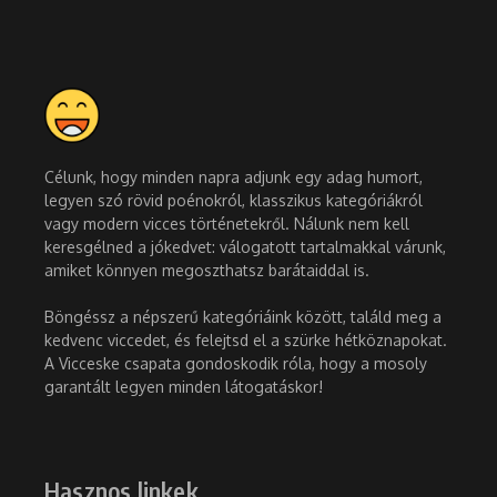
Célunk, hogy minden napra adjunk egy adag humort,
legyen szó rövid poénokról, klasszikus kategóriákról
vagy modern vicces történetekről. Nálunk nem kell
keresgélned a jókedvet: válogatott tartalmakkal várunk,
amiket könnyen megoszthatsz barátaiddal is.
Böngéssz a népszerű kategóriáink között, találd meg a
kedvenc viccedet, és felejtsd el a szürke hétköznapokat.
A Vicceske csapata gondoskodik róla, hogy a mosoly
garantált legyen minden látogatáskor!
Hasznos linkek