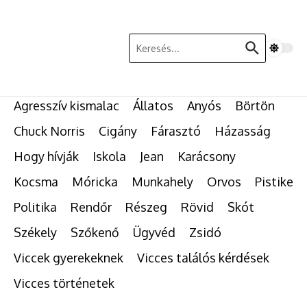
Ugrás a tartalomhoz
Keresés:
Agresszív kismalac
Állatos
Anyós
Börtön
Chuck Norris
Cigány
Fárasztó
Házasság
Hogy hívják
Iskola
Jean
Karácsony
Kocsma
Móricka
Munkahely
Orvos
Pistike
Politika
Rendőr
Részeg
Rövid
Skót
Székely
Szőkenő
Ügyvéd
Zsidó
Viccek gyerekeknek
Vicces találós kérdések
Vicces történetek