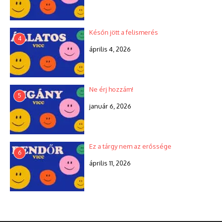
Későn jött a felismerés
4
április 4, 2026
Ne érj hozzám!
5
január 6, 2026
Ez a tárgy nem az erőssége
6
április 11, 2026