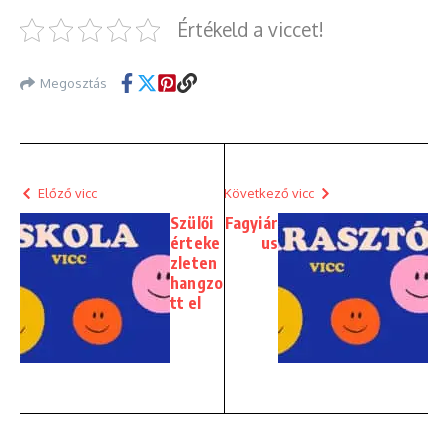
Értékeld a viccet!
Megosztás
Előző vicc
Következő vicc
Szülői
Fagyiár
érteke
us
zleten
hangzo
tt el