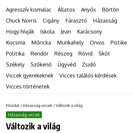
Agresszív kismalac
Állatos
Anyós
Börtön
Chuck Norris
Cigány
Fárasztó
Házasság
Hogy hívják
Iskola
Jean
Karácsony
Kocsma
Móricka
Munkahely
Orvos
Pistike
Politika
Rendőr
Részeg
Rövid
Skót
Székely
Szőkenő
Ügyvéd
Zsidó
Viccek gyerekeknek
Vicces találós kérdések
Vicces történetek
Főoldal
/
Házasság viccek
/
Változik a világ
Házasság viccek
Változik a világ