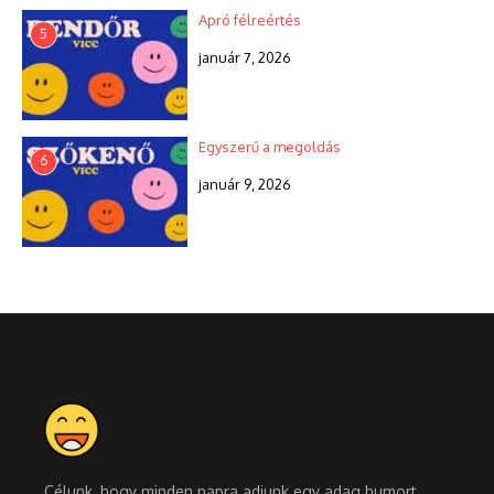
Apró félreértés
5
január 7, 2026
Egyszerű a megoldás
6
január 9, 2026
Célunk, hogy minden napra adjunk egy adag humort,