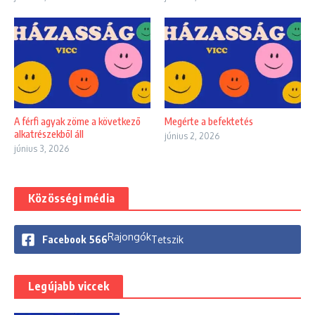
A férfi agyak zöme a következõ
Megérte a befektetés
alkatrészekbõl áll
június 2, 2026
június 3, 2026
Közösségi média
Rajongók
Facebook
566
Tetszik
Legújabb viccek