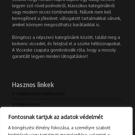
legyen szó rövid poénokról, klasszikus kategóriákról
vagy modern vicces történetekről. Nálunk nem kell
keresgélned a jókedvet: válogatott tartalmakkal várunk,
amiket könnyen megoszthatsz barátaiddal is.
Böngéssz a népszerű kategóriáink között, találd meg a
kedvenc viccedet, és felejtsd el a szürke hétköznapokat.
A Vicceske csapata gondoskodik róla, hogy a mosoly
garantált legyen minden látogatáskor!
Hasznos linkek
Adatkezelési tájékoztató
Impresszum
Kapcsolat
Fontosnak tartjuk az adatok védelmét
Rólunk
A böngészési élmény fokozása, a személyre szabott
hirdetések vagy tartalmak megjelenítése, valamint a