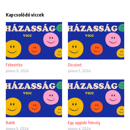
Kapcsolódó viccek
Félreértés
Dicséret
június 11, 2026
június 5, 2026
Balek
Egy aggódó feleség
június 5, 2026
június 4, 2026