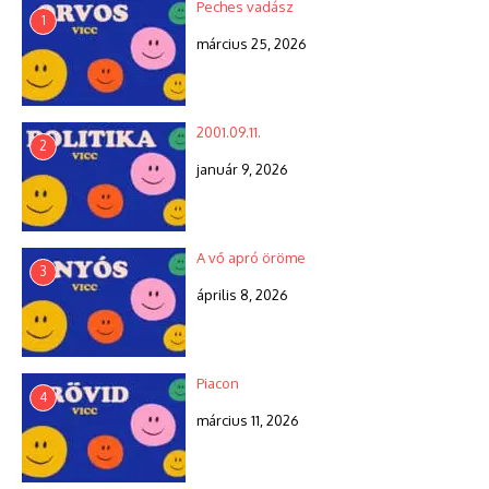
Peches vadász
1
március 25, 2026
2001.09.11.
2
január 9, 2026
A vő apró öröme
3
április 8, 2026
Piacon
4
március 11, 2026