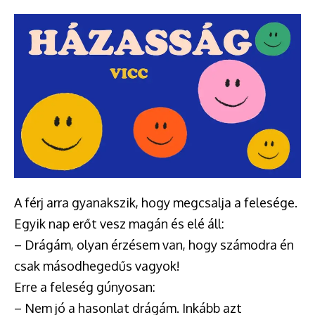
A férj arra gyanakszik, hogy megcsalja a felesége.
Egyik nap erőt vesz magán és elé áll:
– Drágám, olyan érzésem van, hogy számodra én
csak másodhegedűs vagyok!
Erre a feleség gúnyosan:
– Nem jó a hasonlat drágám. Inkább azt