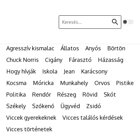
Ugrás a tartalomhoz
Keresés:
Agresszív kismalac
Állatos
Anyós
Börtön
Chuck Norris
Cigány
Fárasztó
Házasság
Hogy hívják
Iskola
Jean
Karácsony
Kocsma
Móricka
Munkahely
Orvos
Pistike
Politika
Rendőr
Részeg
Rövid
Skót
Székely
Szőkenő
Ügyvéd
Zsidó
Viccek gyerekeknek
Vicces találós kérdések
Vicces történetek