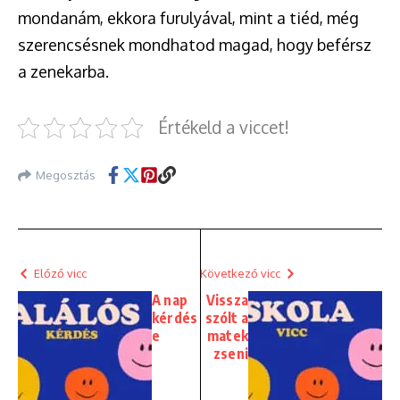
mondanám, ekkora furulyával, mint a tiéd, még
szerencsésnek mondhatod magad, hogy beférsz
a zenekarba.
Értékeld a viccet!
Megosztás
Előző vicc
Következő vicc
A nap
Vissza
kérdés
szólt a
e
matek
zseni