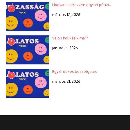
Hogyan szerezzen egy nő pénzt…
4
március 12, 2026
Vajon hol késik már?
5
január 15, 2026
Egy érdekes beszélgetés
6
március 21, 2026