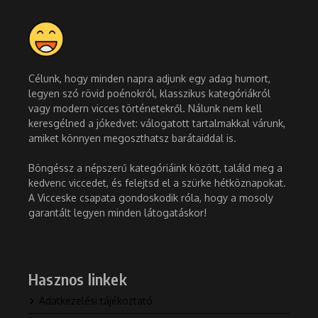
Célunk, hogy minden napra adjunk egy adag humort,
legyen szó rövid poénokról, klasszikus kategóriákról
vagy modern vicces történetekről. Nálunk nem kell
keresgélned a jókedvet: válogatott tartalmakkal várunk,
amiket könnyen megoszthatsz barátaiddal is.
Böngéssz a népszerű kategóriáink között, találd meg a
kedvenc viccedet, és felejtsd el a szürke hétköznapokat.
A Vicceske csapata gondoskodik róla, hogy a mosoly
garantált legyen minden látogatáskor!
Hasznos linkek
Adatkezelési tájékoztató