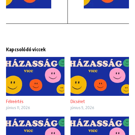
Kapcsolódó viccek
Félreértés
Dicséret
június 11, 2026
június 5, 2026