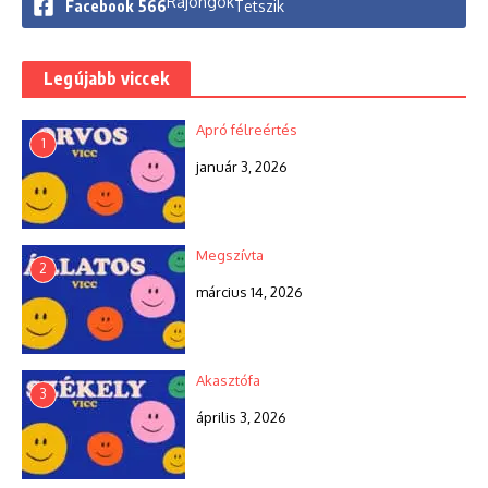
Rajongók
Facebook
566
Tetszik
Legújabb viccek
Apró félreértés
1
január 3, 2026
Megszívta
2
március 14, 2026
Akasztófa
3
április 3, 2026