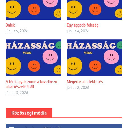
Balek
Egy aggódó feleség
június 5, 2026
június 4, 2026
A férfi agyak zöme a következõ
Megérte a befektetés
alkatrészekbõl áll
június 2, 2026
június 3, 2026
Közösségi média