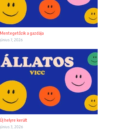
Mentegetőzik a gazdája
június 7, 2026
Új helyre került
június 3, 2026