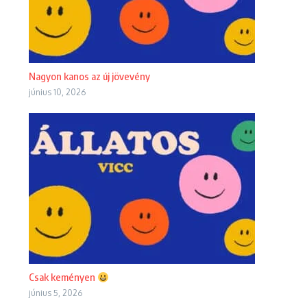
Nagyon kanos az új jövevény
június 10, 2026
Csak keményen
június 5, 2026