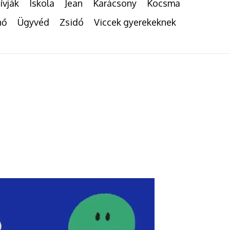
ívják
Iskola
Jean
Karácsony
Kocsma
nő
Ügyvéd
Zsidó
Viccek gyerekeknek