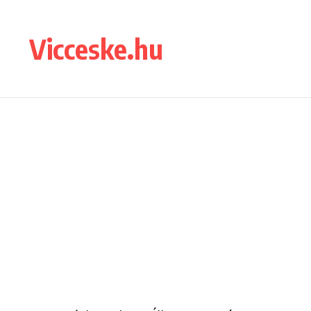
Ugrás a tartalomhoz
Vicceske.hu