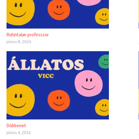
Rutintalan professzor
június 8, 2026
Döbbenet
június 4, 2026