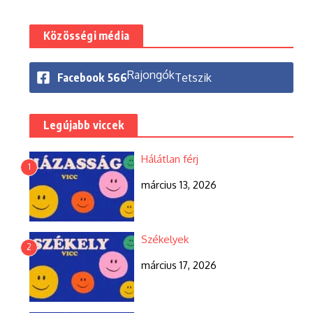
Közösségi média
Rajongók
Facebook
566
Tetszik
Legújabb viccek
Hálátlan férj
1
március 13, 2026
Székelyek
2
március 17, 2026