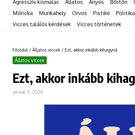
Agresszív kismalac
Állatos
Anyós
Börtön
Móricka
Munkahely
Orvos
Pistike
Politika
Vicces találós kérdések
Vicces történetek
Főoldal
/
Állatos viccek
/
Ezt, akkor inkább kihagyná
Állatos viccek
Ezt, akkor inkább kiha
január 5, 2026