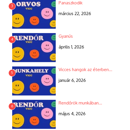
Panaszkodik
3
március 22, 2026
Gyanús
4
április 1, 2026
Vicces hangok az éterben…
5
január 6, 2026
Rendőrök munkában…
6
május 4, 2026