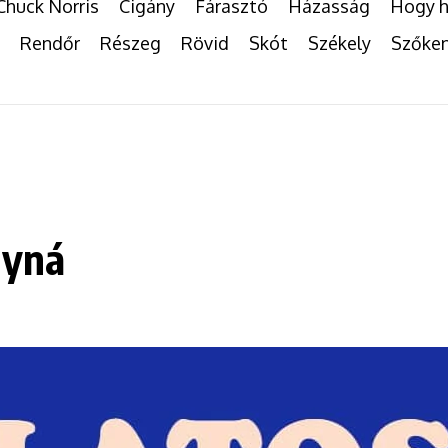
Chuck Norris
Cigány
Fárasztó
Házasság
Hogy h
Rendőr
Részeg
Rövid
Skót
Székely
Szőke
gyná