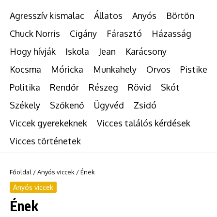
Agresszív kismalac
Állatos
Anyós
Börtön
Chuck Norris
Cigány
Fárasztó
Házasság
Hogy hívják
Iskola
Jean
Karácsony
Kocsma
Móricka
Munkahely
Orvos
Pistike
Politika
Rendőr
Részeg
Rövid
Skót
Székely
Szőkenő
Ügyvéd
Zsidó
Viccek gyerekeknek
Vicces találós kérdések
Vicces történetek
Főoldal
/
Anyós viccek
/
Ének
Anyós viccek
Ének