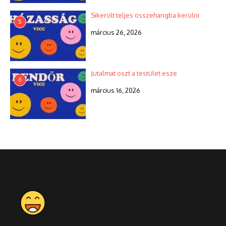
Sikerült teljes összehangba kerülni
5
március 26, 2026
Jutalmat oszt a testület esze
6
március 16, 2026