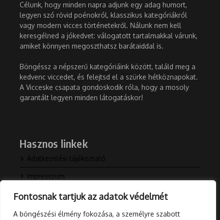
Célunk, hogy minden napra adjunk egy adag humort,
legyen szó rövid poénokról, klasszikus kategóriákról
vagy modern vicces történetekről. Nálunk nem kell
keresgélned a jókedvet: válogatott tartalmakkal várunk,
amiket könnyen megoszthatsz barátaiddal is.
Böngéssz a népszerű kategóriáink között, találd meg a
kedvenc viccedet, és felejtsd el a szürke hétköznapokat.
A Vicceske csapata gondoskodik róla, hogy a mosoly
garantált legyen minden látogatáskor!
Hasznos linkek
Adatkezelési tájékoztató
Impresszum
Kapcsolat
Fontosnak tartjuk az adatok védelmét
Rólunk
A böngészési élmény fokozása, a személyre szabott