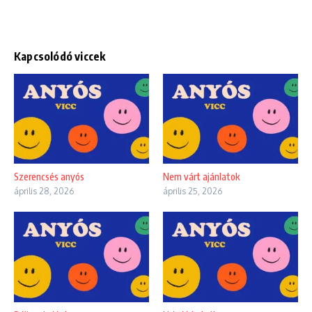
Kapcsolódó viccek
Szerencsés anyós
Nem várt ajánlatok
április 28, 2026
április 25, 2026