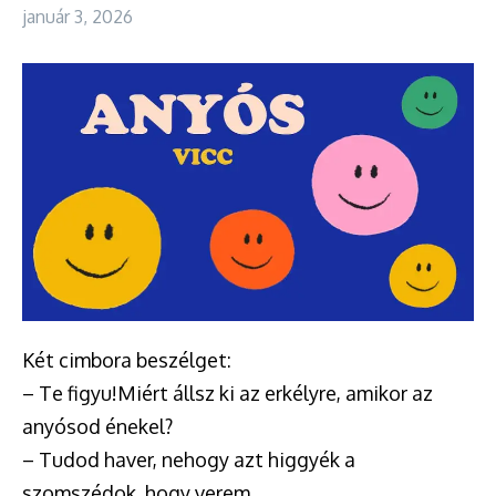
január 3, 2026
Két cimbora beszélget:
– Te figyu!Miért állsz ki az erkélyre, amikor az
anyósod énekel?
– Tudod haver, nehogy azt higgyék a
szomszédok, hogy verem.