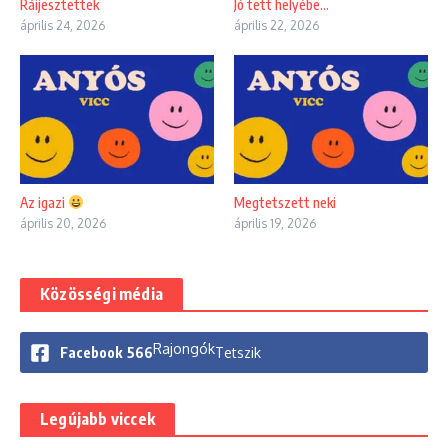
Ráijesztettek
Jó tett helyébe…
április 24, 2026
április 22, 2026
Az igazi
Megtetszett neki
április 20, 2026
április 19, 2026
Közösségi média
Rajongók
Facebook
566
Tetszik
Legújabb viccek