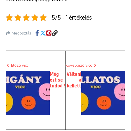
5/5 - 1 értékelés
Megosztás
Előző vicc
Következő vicc
Még
Váltani
ezt se
a
tudod !
kellett