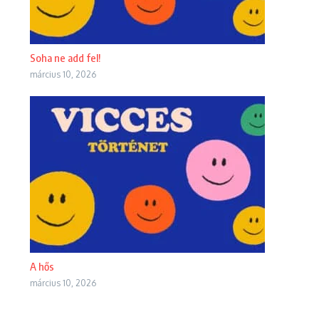
Soha ne add fel!
március 10, 2026
A hős
március 10, 2026