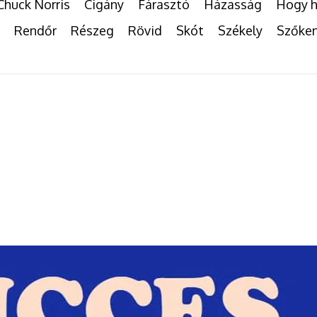
Chuck Norris
Cigány
Fárasztó
Házasság
Hogy h
Rendőr
Részeg
Rövid
Skót
Székely
Szőke