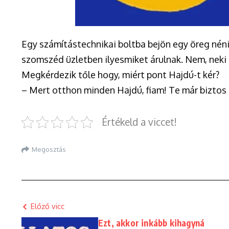
Egy számítástechnikai boltba bejön egy öreg néni
szomszéd üzletben ilyesmiket árulnak. Nem, neki
Megkérdezik tőle hogy, miért pont Hajdú-t kér?
– Mert otthon minden Hajdú, fiam! Te már biztos
Értékeld a viccet!
Megosztás
Előző vicc
Ezt, akkor inkább kihagyná