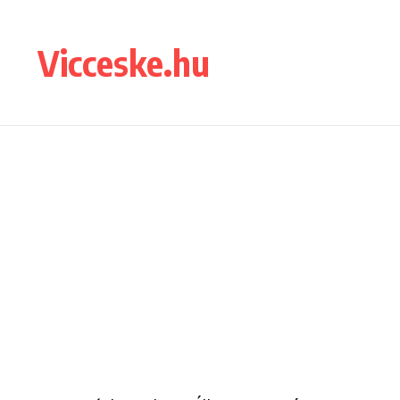
Ugrás a tartalomhoz
Vicceske.hu