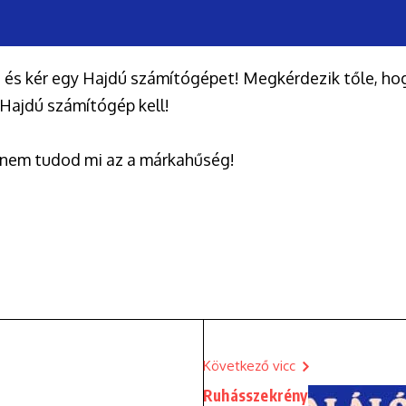
 és kér egy Hajdú számítógépet! Megkérdezik tőle, hog
 Hajdú számítógép kell!
 nem tudod mi az a márkahűség!
Következő vicc
Ruhásszekrény