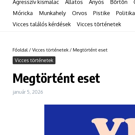
Agresszív kismalac
Állatos
Anyós
Börtön
Móricka
Munkahely
Orvos
Pistike
Politika
Vicces találós kérdések
Vicces történetek
Főoldal
/
Vicces történetek
/
Megtörtént eset
Vicces történetek
Megtörtént eset
január 5, 2026