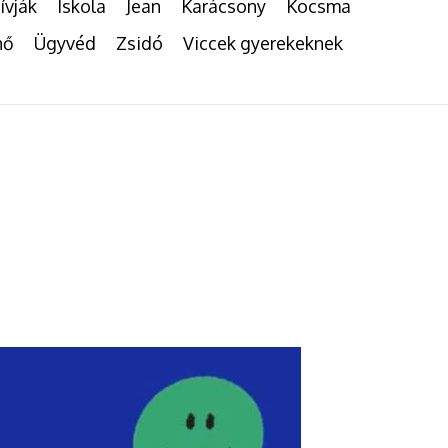
ívják
Iskola
Jean
Karácsony
Kocsma
nő
Ügyvéd
Zsidó
Viccek gyerekeknek