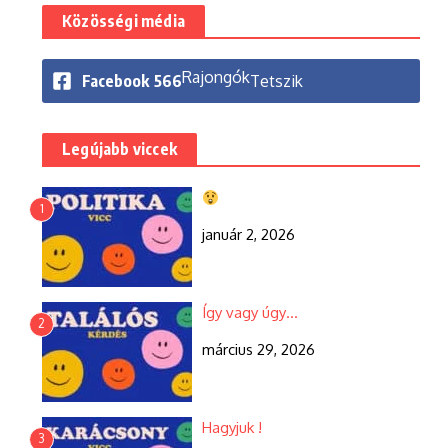
Közösségi média
Rajongók
Facebook
566
Tetszik
Legújabb viccek
1
január 2, 2026
Így vagy úgy…
2
március 29, 2026
Hagyjuk !
3