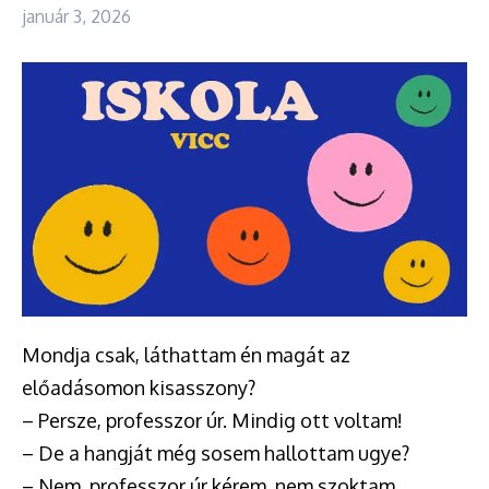
január 3, 2026
Mondja csak, láthattam én magát az
előadásomon kisasszony?
– Persze, professzor úr. Mindig ott voltam!
– De a hangját még sosem hallottam ugye?
– Nem, professzor úr kérem, nem szoktam