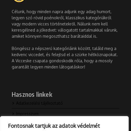
Célunk, hogy minden napra adjunk egy adag humort,
legyen szó rövid poénokról, klasszikus kategóriákról
vagy modern vicces történetekről. Nálunk nem kell
keresgélned a jókedvet: válogatott tartalmakkal várunk,
amiket könnyen megoszthatsz barátaiddal is.
Böngéssz a népszerű kategóriáink között, találd meg a
kedvenc viccedet, és felejtsd el a szürke hétköznapokat.
A Vicceske csapata gondoskodik róla, hogy a mosoly
garantált legyen minden látogatáskor!
Hasznos linkek
Adatkezelési tájékoztató
Impresszum
Kapcsolat
Fontosnak tartjuk az adatok védelmét