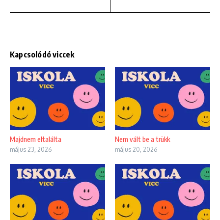
Kapcsolódó viccek
Majdnem eltalálta
Nem vált be a trükk
május 23, 2026
május 20, 2026