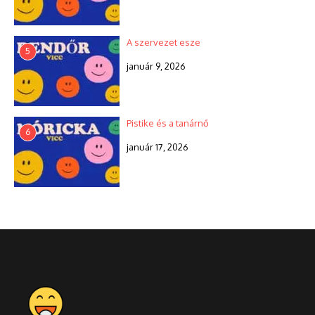
A szervezet esze
5
január 9, 2026
Pistike és a tanárnő
6
január 17, 2026