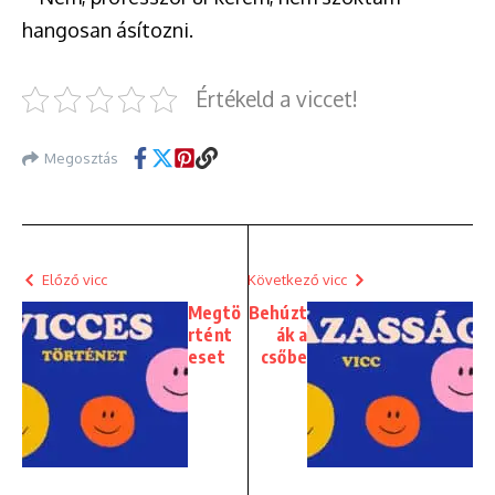
hangosan ásítozni.
Értékeld a viccet!
Megosztás
Előző vicc
Következő vicc
Megtö
Behúzt
rtént
ák a
eset
csőbe