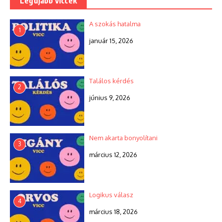
Legújabb viccek
A szokás hatalma
1
január 15, 2026
Találos kérdés
2
június 9, 2026
Nem akarta bonyolítani
3
március 12, 2026
Logikus válasz
4
március 18, 2026