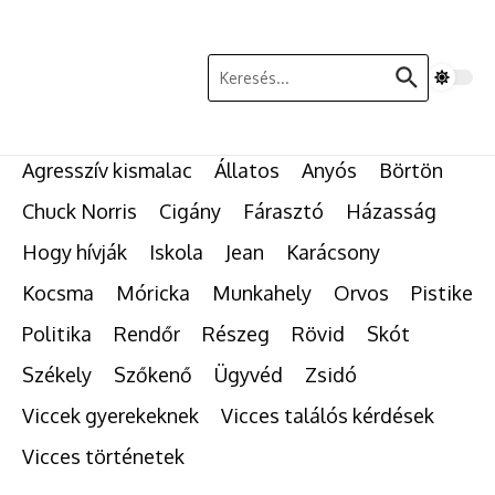
Ugrás a tartalomhoz
Keresés:
Agresszív kismalac
Állatos
Anyós
Börtön
Chuck Norris
Cigány
Fárasztó
Házasság
Hogy hívják
Iskola
Jean
Karácsony
Kocsma
Móricka
Munkahely
Orvos
Pistike
Politika
Rendőr
Részeg
Rövid
Skót
Székely
Szőkenő
Ügyvéd
Zsidó
Viccek gyerekeknek
Vicces találós kérdések
Vicces történetek