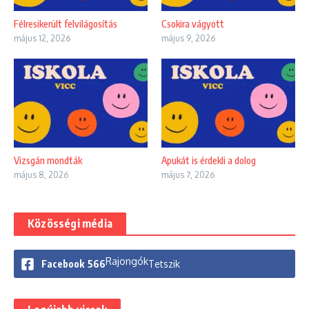
Félresikerült felvilágosítás
Csokira vágyott
május 12, 2026
május 9, 2026
Vizsgán mondták
Apukát is érdekli a dolog
május 8, 2026
május 7, 2026
Közösségi média
Rajongók
Facebook
566
Tetszik