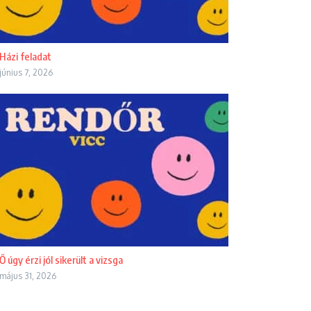
Házi feladat
június 7, 2026
Ő úgy érzi jól sikerült a vizsga
május 31, 2026