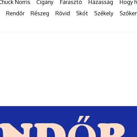
Chuck Norris
Cigány
Fárasztó
Házasság
Hogy h
Rendőr
Részeg
Rövid
Skót
Székely
Szőke