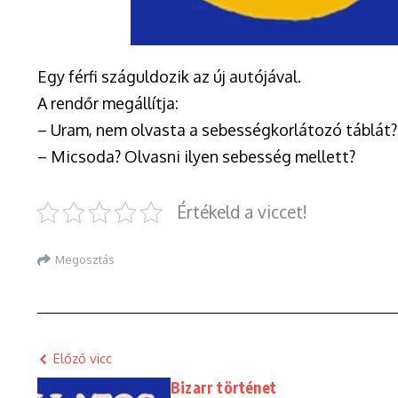
Egy férfi száguldozik az új autójával.
A rendőr megállítja:
– Uram, nem olvasta a sebességkorlátozó táblát?
– Micsoda? Olvasni ilyen sebesség mellett?
Értékeld a viccet!
Megosztás
Előző vicc
Bizarr történet