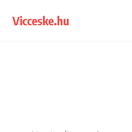
Ugrás a tartalomhoz
Vicceske.hu