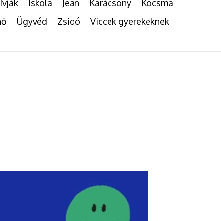
ívják
Iskola
Jean
Karácsony
Kocsma
nő
Ügyvéd
Zsidó
Viccek gyerekeknek