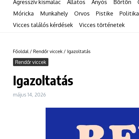
Agresszív kismalac
Állatos
Anyós
Börtön
Móricka
Munkahely
Orvos
Pistike
Politika
Vicces találós kérdések
Vicces történetek
Főoldal
/
Rendőr viccek
/
Igazoltatás
Rendőr viccek
Igazoltatás
május 14, 2026