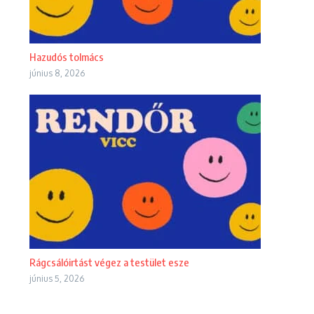
Hazudós tolmács
június 8, 2026
Rágcsálóirtást végez a testület esze
június 5, 2026