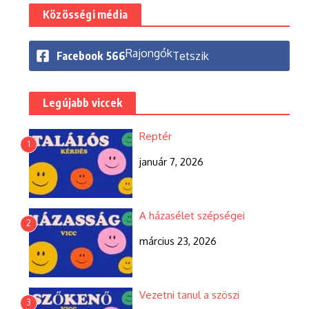
Közösségi média
Rajongók
Facebook
566
Tetszik
Legújabb viccek
Reptér
1
január 7, 2026
A házasélet szépségei
2
március 23, 2026
Vezetni tanul a szöszi
3