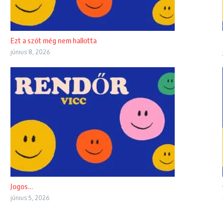
Ezt a szót még nem hallotta
június 8, 2026
Jogos…
június 5, 2026