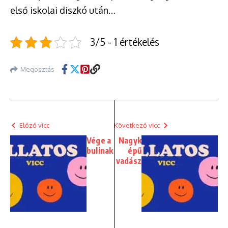
első iskolai diszkó után…
3/5 - 1 értékelés
Megosztás
Előző vicc
Következő vicc
Vége a
Nagyk
bulinak
épű
vadász