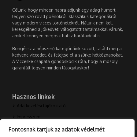
Célunk, hogy minden napra adjunk egy adag humort,
legyen szó rövid poénokról, klasszikus kategóriákról
vagy modern vicces történetekről. Nálunk nem kell
keresgélned a jókedvet: válogatott tartalmakkal várunk,
amiket könnyen megoszthatsz barátaiddal is.
Böngéssz a népszerű kategóriáink között, találd meg a
kedvenc viccedet, és felejtsd el a szürke hétköznapokat.
A Vicceske csapata gondoskodik róla, hogy a mosoly
garantált legyen minden látogatáskor!
Hasznos linkek
Adatkezelési tájékoztató
Impresszum
Kapcsolat
Fontosnak tartjuk az adatok védelmét