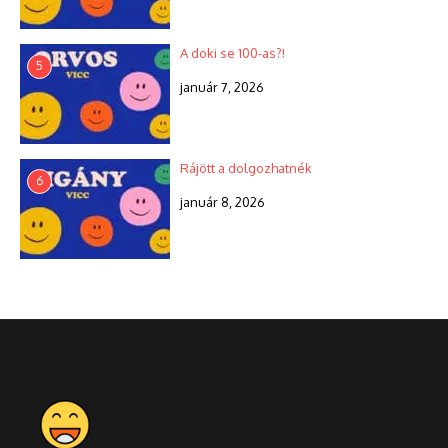
A doki se 100-as?!
5
január 7, 2026
Rájött a dolgozhatnék
6
január 8, 2026