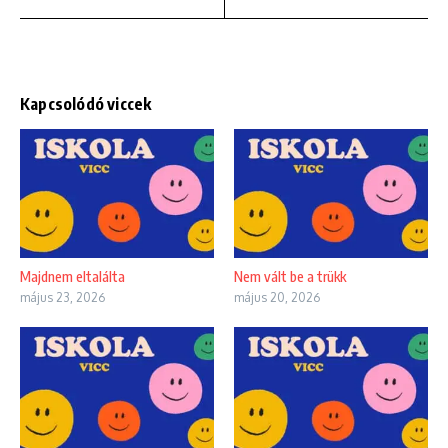
Kapcsolódó viccek
Majdnem eltalálta
Nem vált be a trükk
május 23, 2026
május 20, 2026