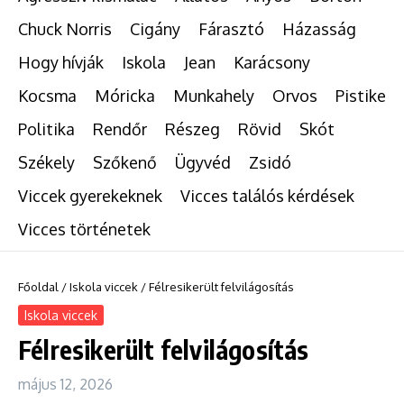
Chuck Norris
Cigány
Fárasztó
Házasság
Hogy hívják
Iskola
Jean
Karácsony
Kocsma
Móricka
Munkahely
Orvos
Pistike
Politika
Rendőr
Részeg
Rövid
Skót
Székely
Szőkenő
Ügyvéd
Zsidó
Viccek gyerekeknek
Vicces találós kérdések
Vicces történetek
Főoldal
/
Iskola viccek
/
Félresikerült felvilágosítás
Iskola viccek
Félresikerült felvilágosítás
május 12, 2026