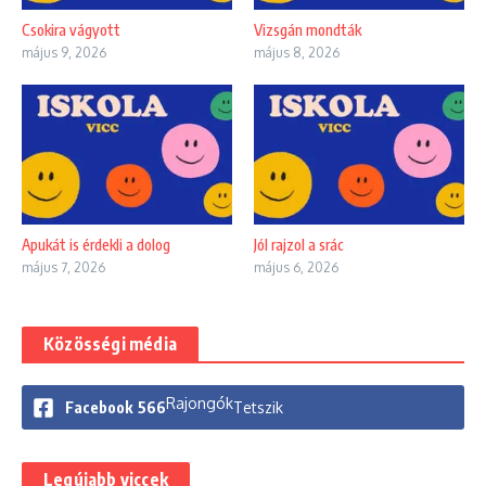
Csokira vágyott
Vizsgán mondták
május 9, 2026
május 8, 2026
Apukát is érdekli a dolog
Jól rajzol a srác
május 7, 2026
május 6, 2026
Közösségi média
Rajongók
Facebook
566
Tetszik
Legújabb viccek