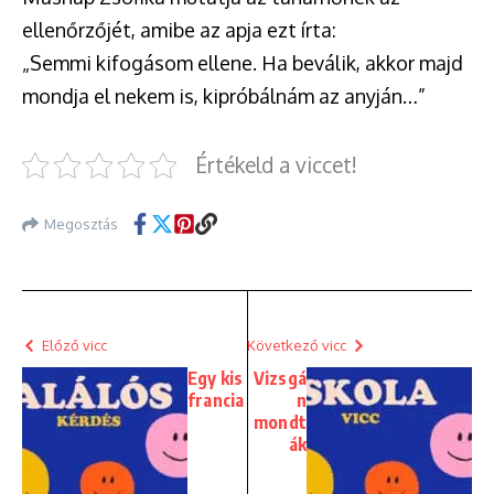
ellenőrzőjét, amibe az apja ezt írta:
„Semmi kifogásom ellene. Ha beválik, akkor majd
mondja el nekem is, kipróbálnám az anyján…”
Értékeld a viccet!
Megosztás
Előző vicc
Következő vicc
Egy kis
Vizsgá
francia
n
mondt
ák