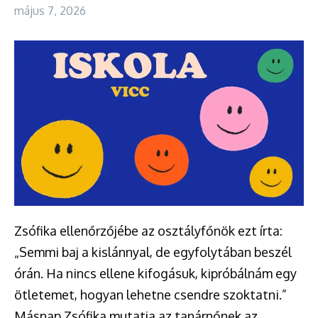
május 7, 2026
Zsófika ellenőrzőjébe az osztályfőnök ezt írta:
„Semmi baj a kislánnyal, de egyfolytában beszél
órán. Ha nincs ellene kifogásuk, kipróbálnám egy
ötletemet, hogyan lehetne csendre szoktatni.”
Másnap Zsófika mutatja az tanárnőnek az