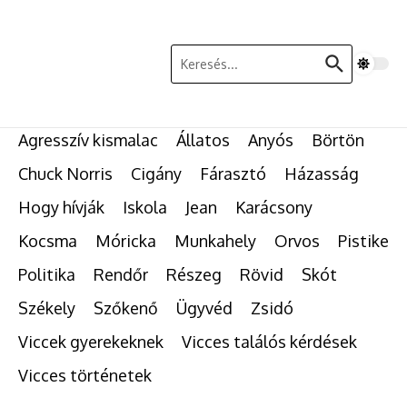
Ugrás a tartalomhoz
Keresés:
Agresszív kismalac
Állatos
Anyós
Börtön
Chuck Norris
Cigány
Fárasztó
Házasság
Hogy hívják
Iskola
Jean
Karácsony
Kocsma
Móricka
Munkahely
Orvos
Pistike
Politika
Rendőr
Részeg
Rövid
Skót
Székely
Szőkenő
Ügyvéd
Zsidó
Viccek gyerekeknek
Vicces találós kérdések
Vicces történetek