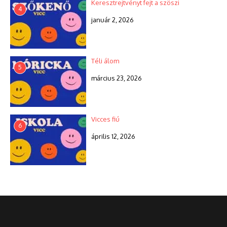
Keresztrejtvényt fejt a szöszi
4
január 2, 2026
Téli álom
5
március 23, 2026
Vicces fiú
6
április 12, 2026