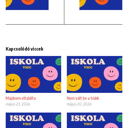
Kapcsolódó viccek
Majdnem eltalálta
Nem vált be a trükk
május 23, 2026
május 20, 2026