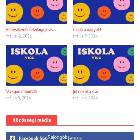
Félresikerült felvilágosítás
Csokira vágyott
május 12, 2026
május 9, 2026
Vizsgán mondták
Jól rajzol a srác
május 8, 2026
május 6, 2026
Közösségi média
Rajongók
Facebook
566
Tetszik