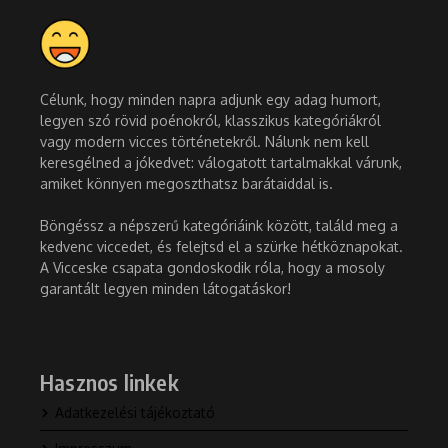
Célunk, hogy minden napra adjunk egy adag humort,
legyen szó rövid poénokról, klasszikus kategóriákról
vagy modern vicces történetekről. Nálunk nem kell
keresgélned a jókedvet: válogatott tartalmakkal várunk,
amiket könnyen megoszthatsz barátaiddal is.
Böngéssz a népszerű kategóriáink között, találd meg a
kedvenc viccedet, és felejtsd el a szürke hétköznapokat.
A Vicceske csapata gondoskodik róla, hogy a mosoly
garantált legyen minden látogatáskor!
Hasznos linkek
Adatkezelési tájékoztató