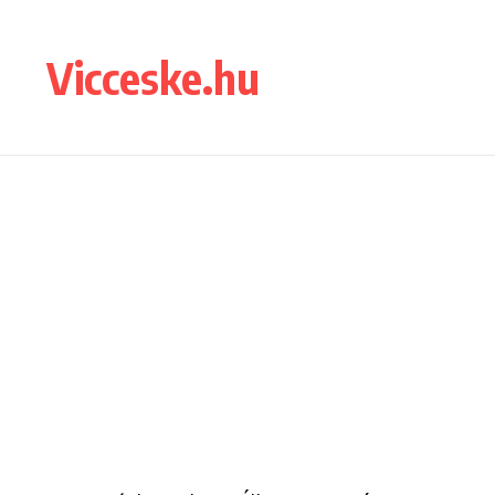
Ugrás a tartalomhoz
Vicceske.hu