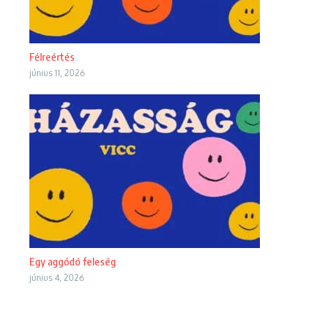
Félreértés
június 11, 2026
Egy aggódó feleség
június 4, 2026