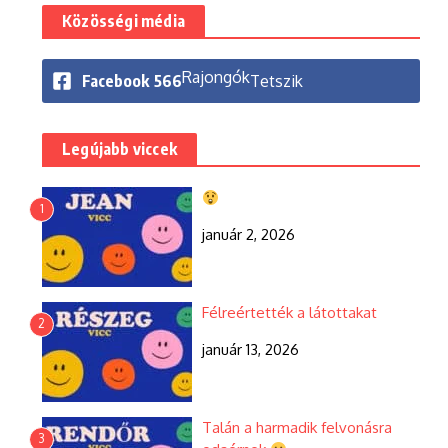
Közösségi média
Rajongók
Facebook
566
Tetszik
Legújabb viccek
1
január 2, 2026
Félreértették a látottakat
2
január 13, 2026
Talán a harmadik felvonásra
3