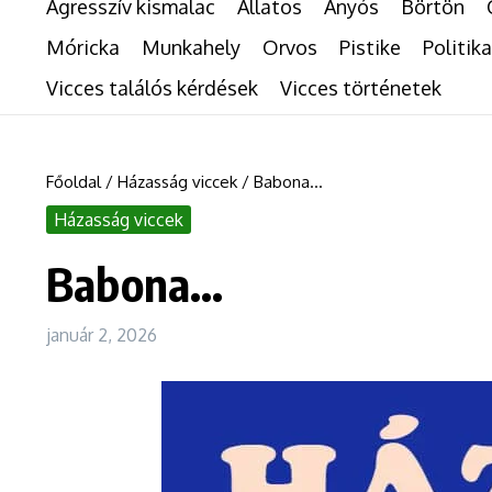
Agresszív kismalac
Állatos
Anyós
Börtön
Móricka
Munkahely
Orvos
Pistike
Politika
Vicces találós kérdések
Vicces történetek
Főoldal
/
Házasság viccek
/
Babona…
Házasság viccek
Babona…
január 2, 2026