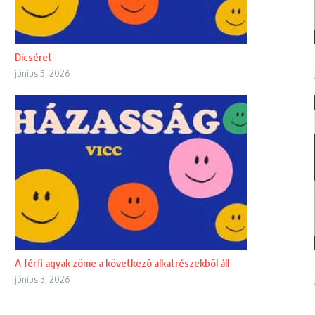
Dicséret
június 5, 2026
A férfi agyak zöme a következõ alkatrészekbõl áll
június 3, 2026