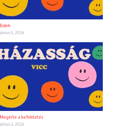
Balek
június 5, 2026
Megérte a befektetés
június 2, 2026