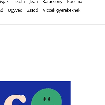
ívják
Iskola
Jean
Karácsony
Kocsma
nő
Ügyvéd
Zsidó
Viccek gyerekeknek