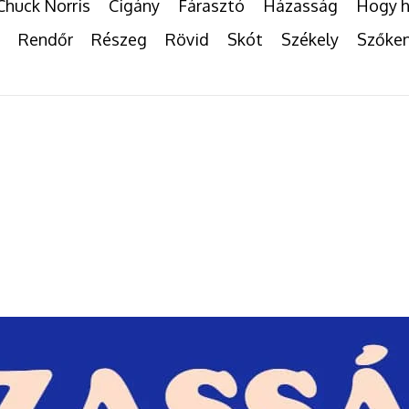
Chuck Norris
Cigány
Fárasztó
Házasság
Hogy h
Rendőr
Részeg
Rövid
Skót
Székely
Szőke