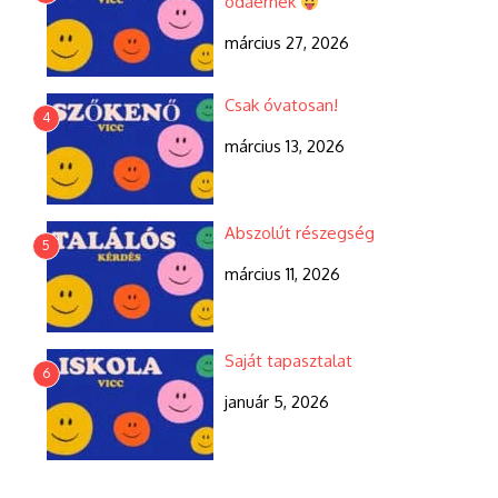
odaérnek
március 27, 2026
Csak óvatosan!
4
március 13, 2026
Abszolút részegség
5
március 11, 2026
Saját tapasztalat
6
január 5, 2026