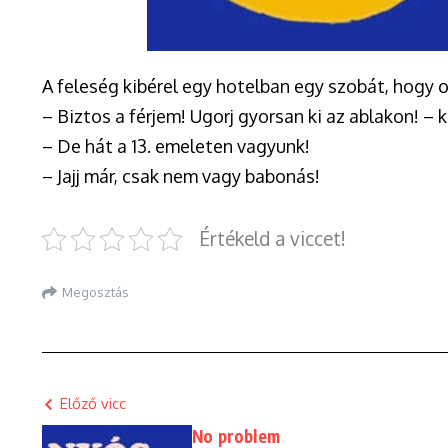
A feleség kibérel egy hotelban egy szobát, hogy o
– Biztos a férjem! Ugorj gyorsan ki az ablakon! – ki
– De hát a 13. emeleten vagyunk!
– Jajj már, csak nem vagy babonás!
Értékeld a viccet!
Megosztás
Előző vicc
No problem