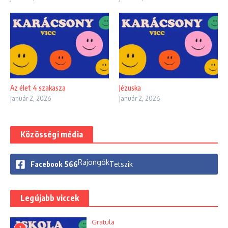
Az élet 4 szakasza
Jézuska
január 2, 2026
január 2, 2026
Közösségi média
Rajongók
Facebook
566
Tetszik
Legújabb viccek
Gratula