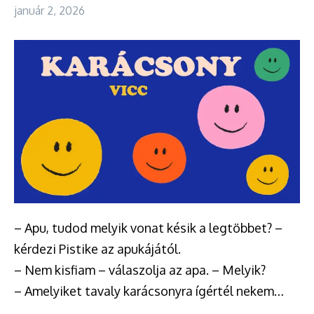
január 2, 2026
– Apu, tudod melyik vonat késik a legtöbbet? –
kérdezi Pistike az apukájától.
– Nem kisfiam – válaszolja az apa. – Melyik?
– Amelyiket tavaly karácsonyra ígértél nekem…