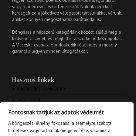
legyen szó rövid poénokról, klasszikus kategóriákról
vagy modern vicces történetekről. Nálunk nem kell
keresgélned a jókedvet: válogatott tartalmakkal várunk,
amiket könnyen megoszthatsz barátaiddal is.
Böngéssz a népszerű kategóriáink között, találd meg a
kedvenc viccedet, és felejtsd el a szürke hétköznapokat.
A Vicceske csapata gondoskodik róla, hogy a mosoly
garantált legyen minden látogatáskor!
Hasznos linkek
Adatkezelési tájékoztató
Impresszum
Kapcsolat
Fontosnak tartjuk az adatok védelmét
Rólunk
A böngészési élmény fokozása, a személyre szabott
hirdetések vagy tartalmak megjelenítése, valamint a
Blog