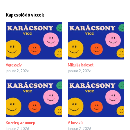
Kapcsolódó viccek
Agresszív
Mikulás baleset
január 2, 2026
január 2, 2026
Közeleg az ünnep
A bosszú
január 2, 2026
január 2, 2026