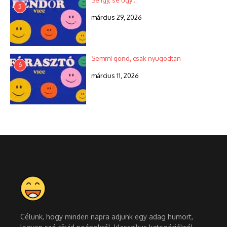
Se így, se úgy…
5
március 29, 2026
Semmi gond, csak nyugodtan
6
március 11, 2026
Célunk, hogy minden napra adjunk egy adag humort,