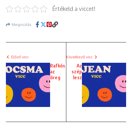
Értékeld a viccet!
Megosztás
Előző vicc
Következő vicc
Rafkós
Az
az
szép
öreg
lesz