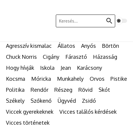
Ugrás a tartalomhoz
Keresés:
Agresszív kismalac
Állatos
Anyós
Börtön
Chuck Norris
Cigány
Fárasztó
Házasság
Hogy hívják
Iskola
Jean
Karácsony
Kocsma
Móricka
Munkahely
Orvos
Pistike
Politika
Rendőr
Részeg
Rövid
Skót
Székely
Szőkenő
Ügyvéd
Zsidó
Viccek gyerekeknek
Vicces találós kérdések
Vicces történetek