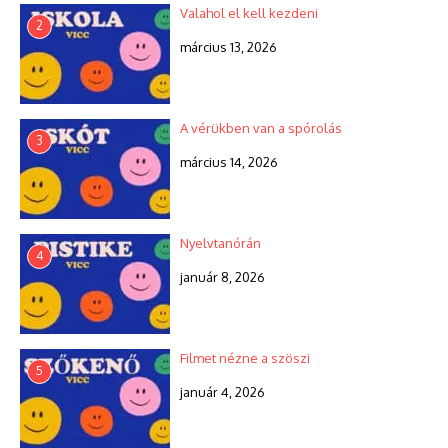
Valahol el kell kezdeni
2
március 13, 2026
A vérükben van a spórolás
3
március 14, 2026
Nyelvtanórán
4
január 8, 2026
Filmet nézne a szöszi
5
január 4, 2026