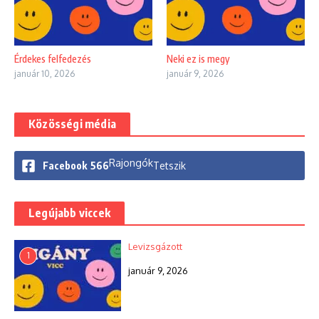
Érdekes felfedezés
Neki ez is megy
január 10, 2026
január 9, 2026
Közösségi média
Rajongók
Facebook
566
Tetszik
Legújabb viccek
Levizsgázott
1
január 9, 2026