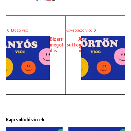
Előző vicc
Következő vicc
Bizarr
A
megol
suttog
dás
ó
Kapcsolódó viccek