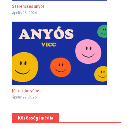
Szerencsés anyós
április 28, 2026
Jó tett helyébe…
április 22, 2026
Közösségi média