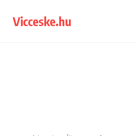
Ugrás a tartalomhoz
Vicceske.hu