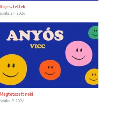
Ráijesztettek
április 24, 2026
Megtetszett neki
április 19, 2026