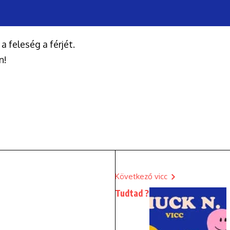
a feleség a férjét.
n!
Következő vicc
Tudtad ?