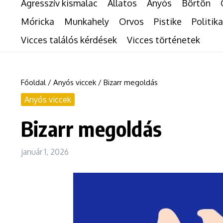
Agresszív kismalac
Állatos
Anyós
Börtön
Móricka
Munkahely
Orvos
Pistike
Politika
Vicces találós kérdések
Vicces történetek
Főoldal
/
Anyós viccek
/
Bizarr megoldás
Anyós viccek
Bizarr megoldás
január 1, 2026