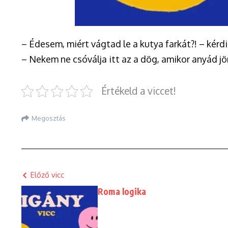
– Édesem, miért vágtad le a kutya farkát?! – kérdi 
– Nekem ne csóválja itt az a dög, amikor anyád jö
Értékeld a viccet!
Megosztás
Előző vicc
Roma logika