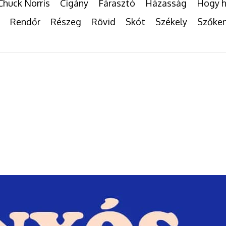
Chuck Norris
Cigány
Fárasztó
Házasság
Hogy h
Rendőr
Részeg
Rövid
Skót
Székely
Szőke