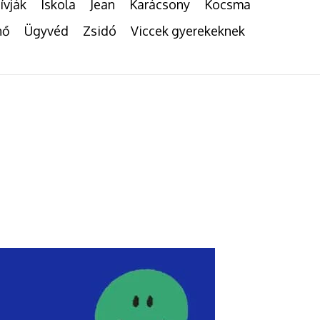
ívják
Iskola
Jean
Karácsony
Kocsma
nő
Ügyvéd
Zsidó
Viccek gyerekeknek