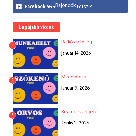
Rajongók
Facebook
566
Tetszik
Legújabb viccek
Rafkós feleség
1
január 14, 2026
Megoldotta
2
január 9, 2026
Bizarr beszélgetés
3
április 11, 2026