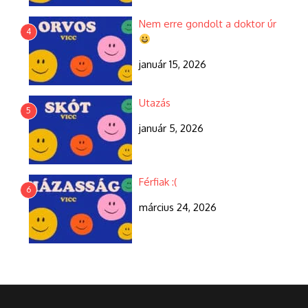
Nem erre gondolt a doktor úr
4
január 15, 2026
Utazás
5
január 5, 2026
Férfiak :(
6
március 24, 2026