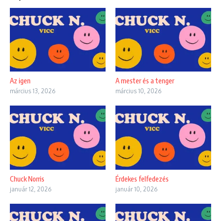
Az igen
A mester és a tenger
március 13, 2026
március 10, 2026
Chuck Norris
Érdekes felfedezés
január 12, 2026
január 10, 2026