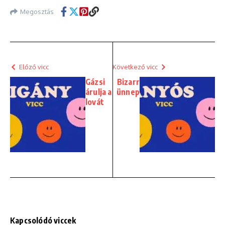
Megosztás
Előző vicc
Következő vicc
Gázsi
Bizarr
árulja a
ünnep
lovát
Kapcsolódó viccek