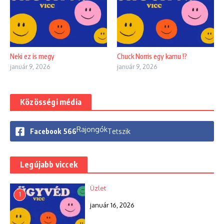
Neki ez is megy
Chuck Norris egy kamu !?
január 9, 2026
január 9, 2026
Közösségi média
Rajongók
Facebook
566
Tetszik
Legújabb viccek
Üzlet
1
január 16, 2026