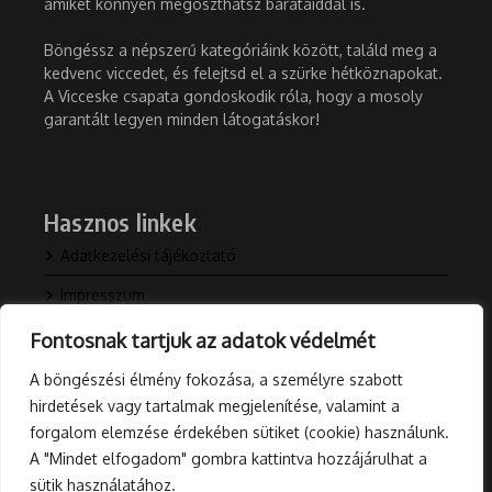
amiket könnyen megoszthatsz barátaiddal is.
Böngéssz a népszerű kategóriáink között, találd meg a
kedvenc viccedet, és felejtsd el a szürke hétköznapokat.
A Vicceske csapata gondoskodik róla, hogy a mosoly
garantált legyen minden látogatáskor!
Hasznos linkek
Adatkezelési tájékoztató
Impresszum
Kapcsolat
Fontosnak tartjuk az adatok védelmét
Rólunk
A böngészési élmény fokozása, a személyre szabott
hirdetések vagy tartalmak megjelenítése, valamint a
Blog
forgalom elemzése érdekében sütiket (cookie) használunk.
A "Mindet elfogadom" gombra kattintva hozzájárulhat a
sütik használatához.