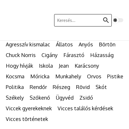
Ugrás a tartalomhoz
Keresés:
Agresszív kismalac
Állatos
Anyós
Börtön
Chuck Norris
Cigány
Fárasztó
Házasság
Hogy hívják
Iskola
Jean
Karácsony
Kocsma
Móricka
Munkahely
Orvos
Pistike
Politika
Rendőr
Részeg
Rövid
Skót
Székely
Szőkenő
Ügyvéd
Zsidó
Viccek gyerekeknek
Vicces találós kérdések
Vicces történetek