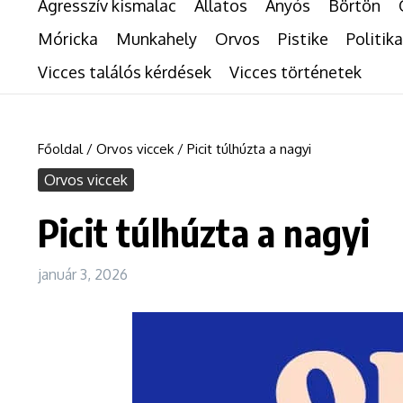
Agresszív kismalac
Állatos
Anyós
Börtön
Móricka
Munkahely
Orvos
Pistike
Politika
Vicces találós kérdések
Vicces történetek
Főoldal
/
Orvos viccek
/
Picit túlhúzta a nagyi
Orvos viccek
Picit túlhúzta a nagyi
január 3, 2026