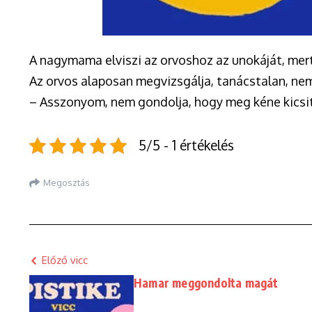
A nagymama elviszi az orvoshoz az unokáját, mert
Az orvos alaposan megvizsgálja, tanácstalan, ne
– Asszonyom, nem gondolja, hogy meg kéne kicsit l
5/5 - 1 értékelés
Megosztás
Előző vicc
Hamar meggondolta magát