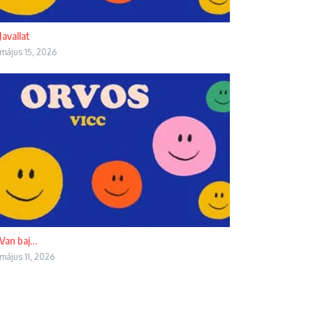
Javallat
május 15, 2026
Van baj…
május 11, 2026