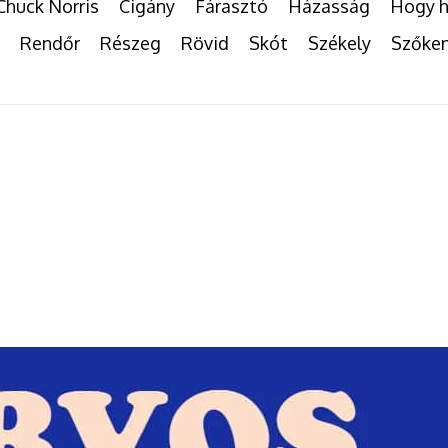
Chuck Norris
Cigány
Fárasztó
Házasság
Hogy h
Rendőr
Részeg
Rövid
Skót
Székely
Szőke