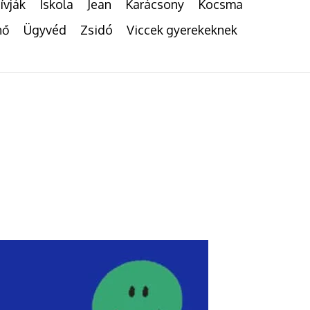
ívják
Iskola
Jean
Karácsony
Kocsma
nő
Ügyvéd
Zsidó
Viccek gyerekeknek