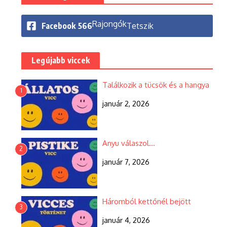
Rajongók
Facebook
566
Tetszik
Legújabb viccek
Találkozik a tücsök és a hangya
1
január 2, 2026
Anyu válaszol…
2
január 7, 2026
Háromból kettőnél bejött
3
január 4, 2026