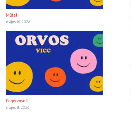
Műtét
május 16, 2026
Fogorvosnál
május 11, 2026