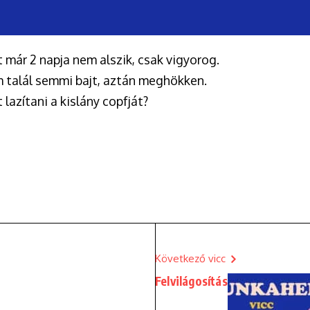
 már 2 napja nem alszik, csak vigyorog.
m talál semmi bajt, aztán meghökken.
azítani a kislány copfját?
Következő vicc
Felvilágosítás