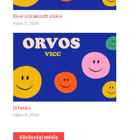
Kissé szórakozott a bácsi
május 17, 2026
Jó tanács
május 15, 2026
Közösségi média