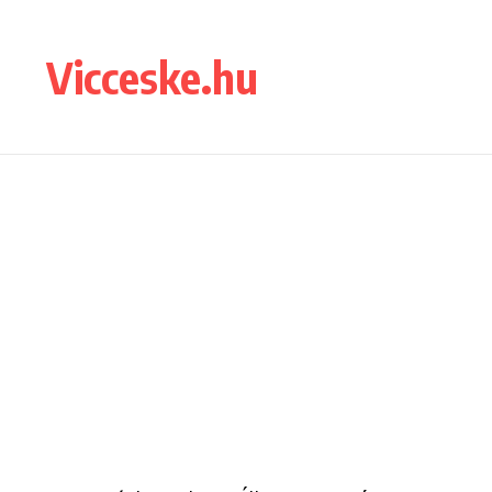
Ugrás a tartalomhoz
Vicceske.hu