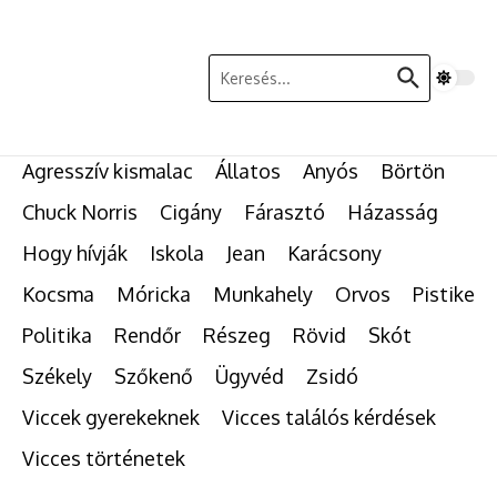
Ugrás a tartalomhoz
Keresés:
Agresszív kismalac
Állatos
Anyós
Börtön
Chuck Norris
Cigány
Fárasztó
Házasság
Hogy hívják
Iskola
Jean
Karácsony
Kocsma
Móricka
Munkahely
Orvos
Pistike
Politika
Rendőr
Részeg
Rövid
Skót
Székely
Szőkenő
Ügyvéd
Zsidó
Viccek gyerekeknek
Vicces találós kérdések
Vicces történetek