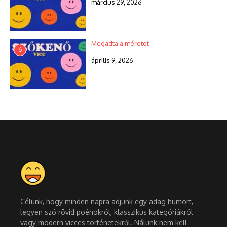
március 29, 2026
Megadta a méretet
6
április 9, 2026
Célunk, hogy minden napra adjunk egy adag humort,
legyen szó rövid poénokról, klasszikus kategóriákról
vagy modern vicces történetekről. Nálunk nem kell