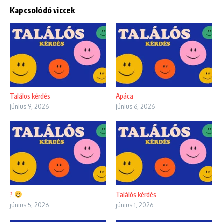
Kapcsolódó viccek
Találos kérdés
Apáca
június 9, 2026
június 6, 2026
?
Találós kérdés
június 5, 2026
június 1, 2026