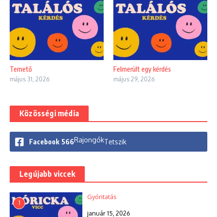
Temető
Felmerült egy kérdés
május 31, 2026
május 29, 2026
Közösségi média
Rajongók
Facebook
566
Tetszik
Legújabb viccek
Gyóntatás
1
január 15, 2026