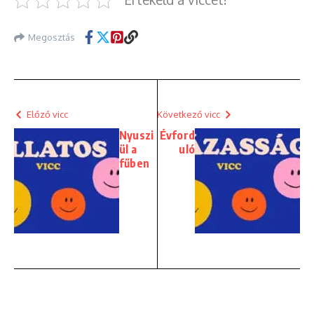
Megosztás
Előző vicc
Következő vicc
Nyuszi
Évford
ül a
uló
fűben