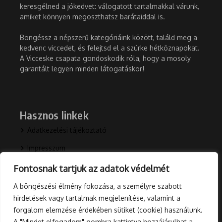
keresgélned a jókedvet: válogatott tartalmakkal várunk,
amiket könnyen megoszthatsz barátaiddal is.
Böngéssz a népszerű kategóriáink között, találd meg a
kedvenc viccedet, és felejtsd el a szürke hétköznapokat.
A Vicceske csapata gondoskodik róla, hogy a mosoly
garantált legyen minden látogatáskor!
Hasznos linkek
Adatkezelési tájékoztató
Impresszum
Kapcsolat
Fontosnak tartjuk az adatok védelmét
Rólunk
A böngészési élmény fokozása, a személyre szabott
hirdetések vagy tartalmak megjelenítése, valamint a
Blog
forgalom elemzése érdekében sütiket (cookie) használunk.
A "Mindet elfogadom" gombra kattintva hozzájárulhat a