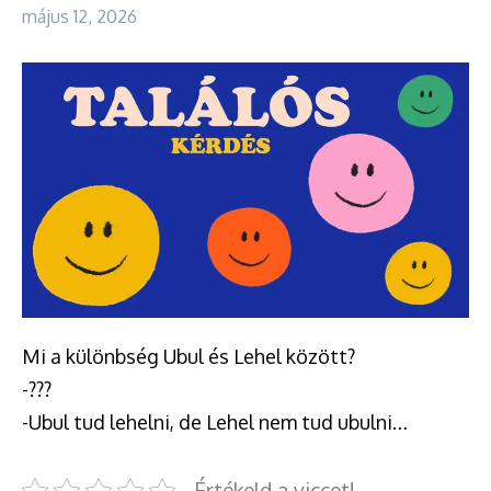
május 12, 2026
Mi a különbség Ubul és Lehel között?
-???
-Ubul tud lehelni, de Lehel nem tud ubulni…
Értékeld a viccet!