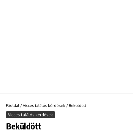
Főoldal
/
Vicces találós kérdések
/
Beküldött
Vicces találós kérdések
Beküldött