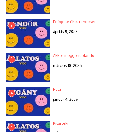
Beégette őket rendesen
2
április 5, 2026
Akkor meggondolandó
3
március 18, 2026
Hála
4
január 4, 2026
Kicsi teki
5