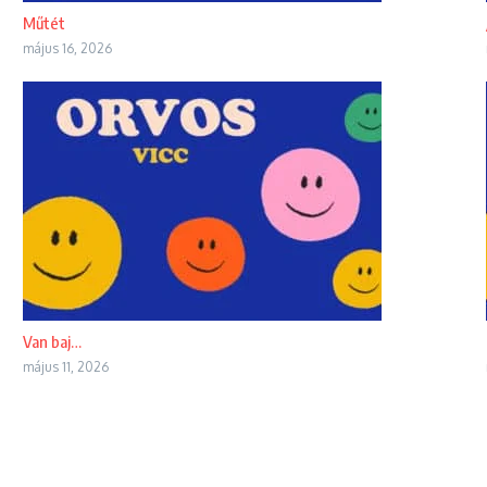
Műtét
május 16, 2026
Van baj…
május 11, 2026