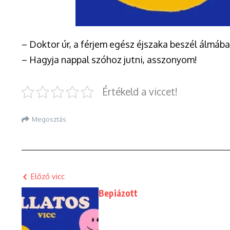
– Doktor úr, a férjem egész éjszaka beszél álmában
– Hagyja nappal szóhoz jutni, asszonyom!
Értékeld a viccet!
Megosztás
Előző vicc
Bepiázott