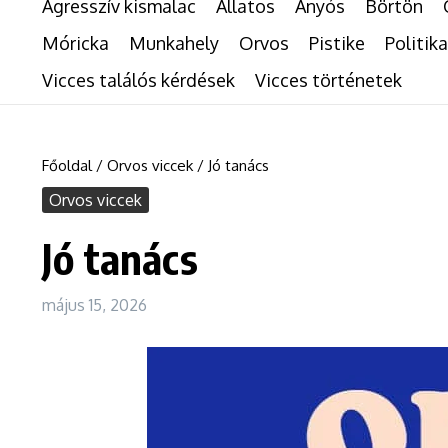
Agresszív kismalac
Állatos
Anyós
Börtön
Móricka
Munkahely
Orvos
Pistike
Politika
Vicces találós kérdések
Vicces történetek
Főoldal
/
Orvos viccek
/
Jó tanács
Orvos viccek
Jó tanács
május 15, 2026