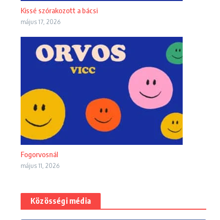
Kissé szórakozott a bácsi
május 17, 2026
Fogorvosnál
május 11, 2026
Közösségi média