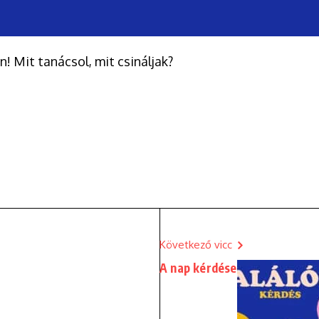
! Mit tanácsol, mit csináljak?
Következő vicc
A nap kérdése