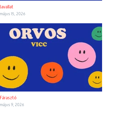
Javallat
május 15, 2026
Fárasztó
május 9, 2026