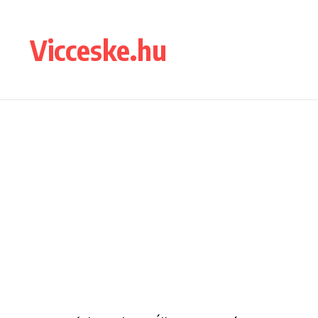
Ugrás a tartalomhoz
Vicceske.hu