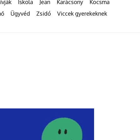
ívják
Iskola
Jean
Karácsony
Kocsma
nő
Ügyvéd
Zsidó
Viccek gyerekeknek