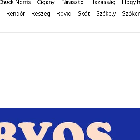
Chuck Norris
Cigány
Fárasztó
Házasság
Hogy h
Rendőr
Részeg
Rövid
Skót
Székely
Szőke