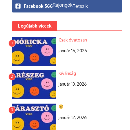
Rajongók
Facebook
566
Tetszik
Legújabb viccek
Csak óvatosan
1
január 16, 2026
Kívánság
2
január 13, 2026
3
január 12, 2026