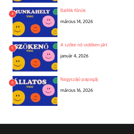
Balfék főnök
4
március 14, 2026
A szőke nő vidéken járt
5
január 4, 2026
Nagyszájú papagáj
6
március 16, 2026