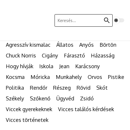
Ugrás a tartalomhoz
Keresés:
Agresszív kismalac
Állatos
Anyós
Börtön
Chuck Norris
Cigány
Fárasztó
Házasság
Hogy hívják
Iskola
Jean
Karácsony
Kocsma
Móricka
Munkahely
Orvos
Pistike
Politika
Rendőr
Részeg
Rövid
Skót
Székely
Szőkenő
Ügyvéd
Zsidó
Viccek gyerekeknek
Vicces találós kérdések
Vicces történetek