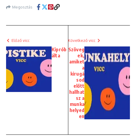
Megosztás
Előző vicc
Következő vicc
Kiprób
Szöveg
álta
ek,
amiket
a
kirugá
sod
előtt
hallhat
sz a
munka
helyed
en