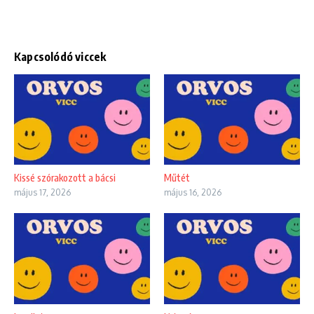
Kapcsolódó viccek
Kissé szórakozott a bácsi
Műtét
május 17, 2026
május 16, 2026