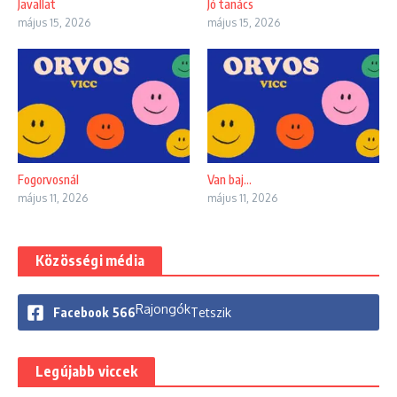
Javallat
Jó tanács
május 15, 2026
május 15, 2026
Fogorvosnál
Van baj…
május 11, 2026
május 11, 2026
Közösségi média
Rajongók
Facebook
566
Tetszik
Legújabb viccek