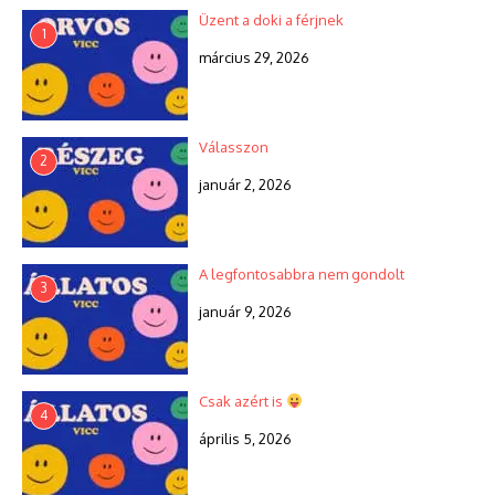
Üzent a doki a férjnek
1
március 29, 2026
Válasszon
2
január 2, 2026
A legfontosabbra nem gondolt
3
január 9, 2026
Csak azért is
4
április 5, 2026