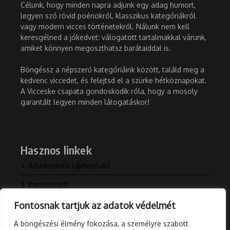
Célunk, hogy minden napra adjunk egy adag humort,
legyen szó rövid poénokról, klasszikus kategóriákról
vagy modern vicces történetekről. Nálunk nem kell
keresgélned a jókedvet: válogatott tartalmakkal várunk,
amiket könnyen megoszthatsz barátaiddal is.
Böngéssz a népszerű kategóriáink között, találd meg a
kedvenc viccedet, és felejtsd el a szürke hétköznapokat.
A Vicceske csapata gondoskodik róla, hogy a mosoly
garantált legyen minden látogatáskor!
Hasznos linkek
Adatkezelési tájékoztató
Impresszum
Kapcsolat
Fontosnak tartjuk az adatok védelmét
Rólunk
A böngészési élmény fokozása, a személyre szabott