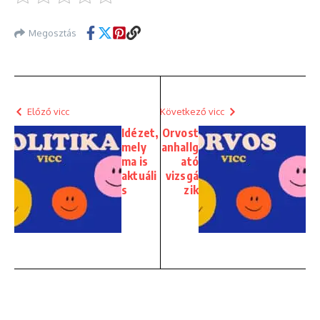
Megosztás
Előző vicc
Következő vicc
Idézet,
Orvost
mely
anhallg
ma is
ató
aktuáli
vizsgá
s
zik