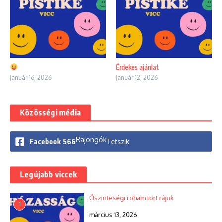
Érdekes ajánlat
január 16, 2026
január 12, 2026
Közösségi média
Rajongók
Facebook
566
Tetszik
Legújabb viccek
Őszinteségi roham tört rájuk
1
március 13, 2026