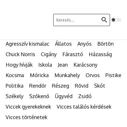
Ugrás a tartalomhoz
Keresés:
Agresszív kismalac
Állatos
Anyós
Börtön
Chuck Norris
Cigány
Fárasztó
Házasság
Hogy hívják
Iskola
Jean
Karácsony
Kocsma
Móricka
Munkahely
Orvos
Pistike
Politika
Rendőr
Részeg
Rövid
Skót
Székely
Szőkenő
Ügyvéd
Zsidó
Viccek gyerekeknek
Vicces találós kérdések
Vicces történetek