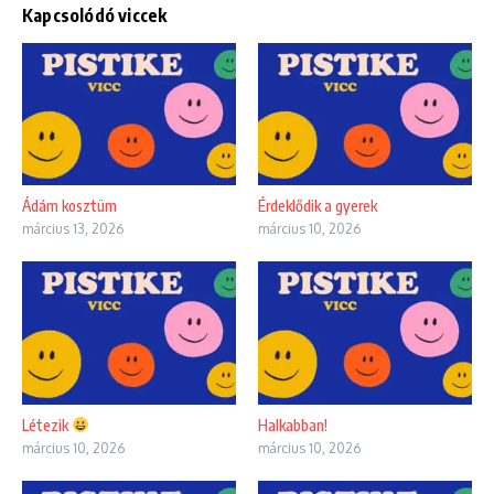
Kapcsolódó viccek
Ádám kosztüm
Érdeklődik a gyerek
március 13, 2026
március 10, 2026
Létezik
Halkabban!
március 10, 2026
március 10, 2026