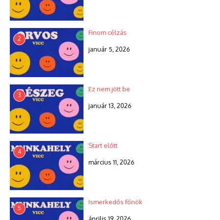
Finom célzás
2
január 5, 2026
Ez nem jött be
3
január 13, 2026
Start előtt
4
március 11, 2026
Ismerkedős főnök
5
április 19, 2026