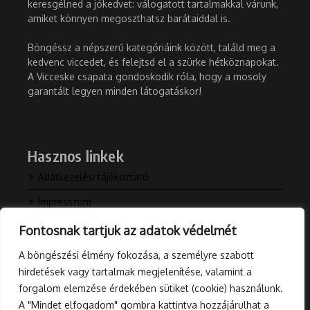
keresgélned a jókedvet: válogatott tartalmakkal várunk,
amiket könnyen megoszthatsz barátaiddal is.
Böngéssz a népszerű kategóriáink között, találd meg a
kedvenc viccedet, és felejtsd el a szürke hétköznapokat.
A Vicceske csapata gondoskodik róla, hogy a mosoly
garantált legyen minden látogatáskor!
Hasznos linkek
Adatkezelési tájékoztató
Impresszum
Kapcsolat
Fontosnak tartjuk az adatok védelmét
Rólunk
A böngészési élmény fokozása, a személyre szabott
hirdetések vagy tartalmak megjelenítése, valamint a
Blog
forgalom elemzése érdekében sütiket (cookie) használunk.
A "Mindet elfogadom" gombra kattintva hozzájárulhat a