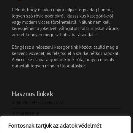
Célunk, hogy minden napra adjunk egy adag humort,
legyen szó rövid poénokról, klasszikus kategóriákról
vagy modern vicces történetekről. Nálunk nem kell
keresgélned a jókedvet: válogatott tartalmakkal várunk,
amiket könnyen megoszthatsz barátaiddal is.
Böngéssz a népszerű kategóriáink között, találd meg a
kedvenc viccedet, és felejtsd el a szürke hétköznapokat.
A Vicceske csapata gondoskodik róla, hogy a mosoly
garantált legyen minden látogatáskor!
Hasznos linkek
Adatkezelési tájékoztató
Impresszum
Kapcsolat
Fontosnak tartjuk az adatok védelmét