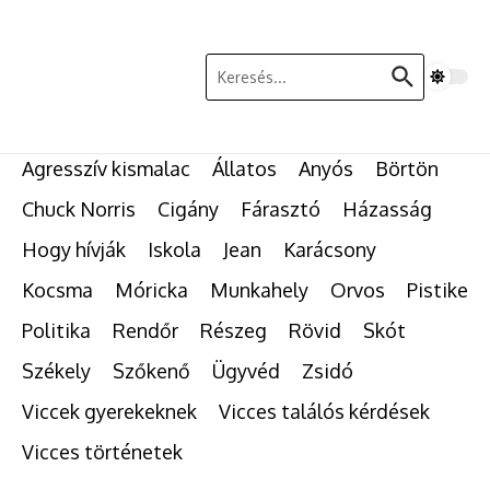
Ugrás a tartalomhoz
Keresés:
Agresszív kismalac
Állatos
Anyós
Börtön
Chuck Norris
Cigány
Fárasztó
Házasság
Hogy hívják
Iskola
Jean
Karácsony
Kocsma
Móricka
Munkahely
Orvos
Pistike
Politika
Rendőr
Részeg
Rövid
Skót
Székely
Szőkenő
Ügyvéd
Zsidó
Viccek gyerekeknek
Vicces találós kérdések
Vicces történetek