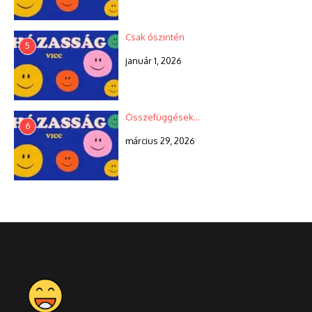
Csak őszintén
5
január 1, 2026
Összefüggések…
6
március 29, 2026