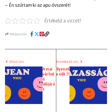
– Én szúrtam ki az apu óvszerét!
Értékeld a viccet!
Megosztás
Előző vicc
Következő vicc
A mai
Ilyenek
várhat
a nők ?!
ó
időjárá
s