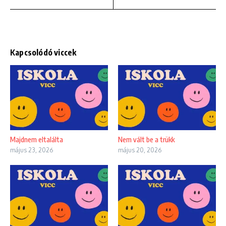
Kapcsolódó viccek
Majdnem eltalálta
Nem vált be a trükk
május 23, 2026
május 20, 2026