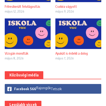
Félresikerült felvilágosítás
Csokira vágyott
május 12, 2026
május 9, 2026
Vizsgán mondták
Apukát is érdekli a dolog
május 8, 2026
május 7, 2026
Közösségi média
Rajongók
Facebook
566
Tetszik
Legújabb viccek