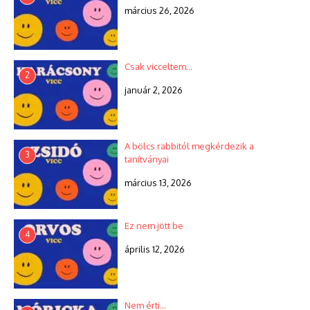
március 26, 2026
Csak vicceltem…
2
január 2, 2026
A bölcs rabbitól megkérdezik a
3
tanítványai
március 13, 2026
Ez nem jött be
4
április 12, 2026
Nem érti…