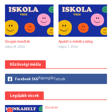
Vizsgán mondták
Apukát is érdekli a dolog
május 8, 2026
május 7, 2026
Közösségi média
Rajongók
Facebook
566
Tetszik
Legújabb viccek
Dicséret
1