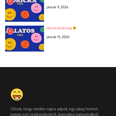
5
január 9, 2026
Három kívánság
6
január 15, 2026
Célunk, hogy minden napra adjunk egy adag humort,
legyen szó rövid poénokról, klasszikus kategóriákról