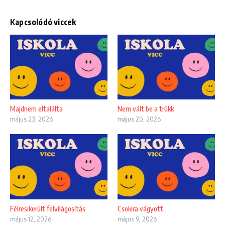
Kapcsolódó viccek
Majdnem eltalálta
Nem vált be a trükk
május 23, 2026
május 20, 2026
Félresikerült felvilágosítás
Csokira vágyott
május 12, 2026
május 9, 2026