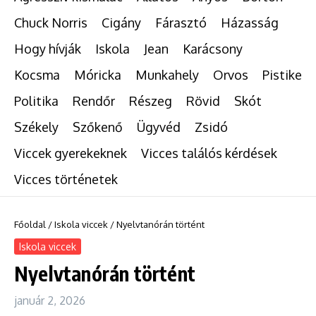
Chuck Norris
Cigány
Fárasztó
Házasság
Hogy hívják
Iskola
Jean
Karácsony
Kocsma
Móricka
Munkahely
Orvos
Pistike
Politika
Rendőr
Részeg
Rövid
Skót
Székely
Szőkenő
Ügyvéd
Zsidó
Viccek gyerekeknek
Vicces találós kérdések
Vicces történetek
Főoldal
/
Iskola viccek
/
Nyelvtanórán történt
Iskola viccek
Nyelvtanórán történt
január 2, 2026