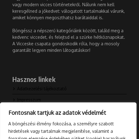
vagy modern vicces történetekről. Nálunk nem kell
keresgélned a jókedvet: válogatott tartalmakkal várunk,
amiket könnyen megoszthatsz barátaiddal is.
Böngéssz a népszerű kategóriáink között, találd meg a
kedvenc viccedet, és felejtsd el a szürke hétköznapokat.
A Vicceske csapata gondoskodik róla, hogy a mosoly
garantált legyen minden látogatáskor!
Hasznos linkek
Adatkezelési tájékoztató
Impresszum
Kapcsolat
Fontosnak tartjuk az adatok védelmét
Rólunk
A böngészési élmény fokozása, a személyre szabott
hirdetések vagy tartalmak megjelenítése, valamint a
Blog
forgalom elemzése érdekében sütiket (cookie) használunk.