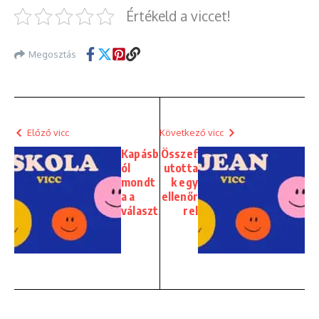
Értékeld a viccet!
Megosztás
Előző vicc
Következő vicc
Kapásb
Összef
ól
utotta
mondt
k egy
a a
ellenőr
választ
rel