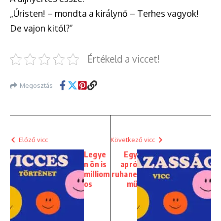
„Úristen! – mondta a királynő – Terhes vagyok!
De vajon kitől?”
Értékeld a viccet!
Megosztás
Előző vicc
Következő vicc
Legye
Egy
n ön is
apró
milliom
ruhane
os
mű