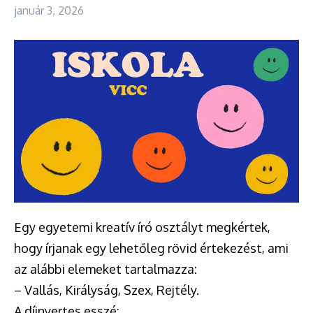
január 3, 2026
Egy egyetemi kreatív író osztályt megkértek,
hogy írjanak egy lehetőleg rövid értekezést, ami
az alábbi elemeket tartalmazza:
– Vallás, Királyság, Szex, Rejtély.
A díjnyertes esszé: