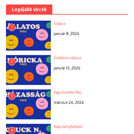
Legújabb viccek
Viagra
1
január 8, 2026
Érdekes válasz
2
január 15, 2026
Egy őszinte férj
3
március 26, 2026
Napi tényfeltáró
4