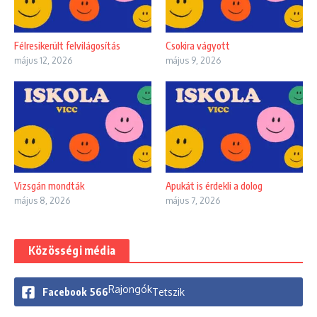
Félresikerült felvilágosítás
Csokira vágyott
május 12, 2026
május 9, 2026
Vizsgán mondták
Apukát is érdekli a dolog
május 8, 2026
május 7, 2026
Közösségi média
Rajongók
Facebook
566
Tetszik