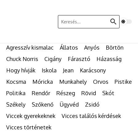
Ugrás a tartalomhoz
Keresés:
Agresszív kismalac
Állatos
Anyós
Börtön
Chuck Norris
Cigány
Fárasztó
Házasság
Hogy hívják
Iskola
Jean
Karácsony
Kocsma
Móricka
Munkahely
Orvos
Pistike
Politika
Rendőr
Részeg
Rövid
Skót
Székely
Szőkenő
Ügyvéd
Zsidó
Viccek gyerekeknek
Vicces találós kérdések
Vicces történetek