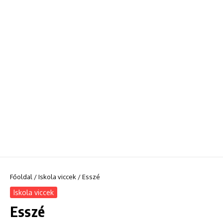
Főoldal
/
Iskola viccek
/
Esszé
Iskola viccek
Esszé