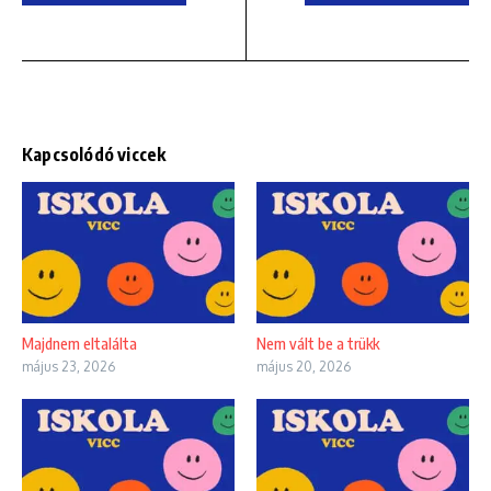
Kapcsolódó viccek
Majdnem eltalálta
Nem vált be a trükk
május 23, 2026
május 20, 2026