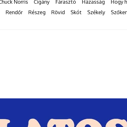
Chuck Norris
Cigány
Fárasztó
Házasság
Hogy h
Rendőr
Részeg
Rövid
Skót
Székely
Szőke