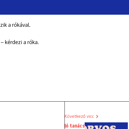
zik a rókával.
– kérdezi a róka.
Következő vicc
Jó tanács