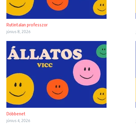
Rutintalan professzor
június 8, 2026
Döbbenet
június 4, 2026