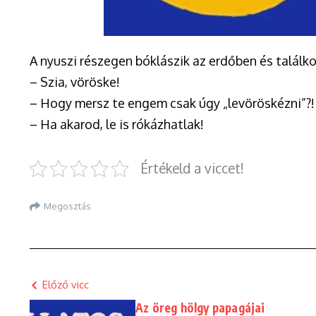
A nyuszi részegen bóklászik az erdőben és találko
– Szia, vöröske!
– Hogy mersz te engem csak úgy „levöröskézni”?! 
– Ha akarod, le is rókázhatlak!
Értékeld a viccet!
Megosztás
Előző vicc
Az öreg hölgy papagájai