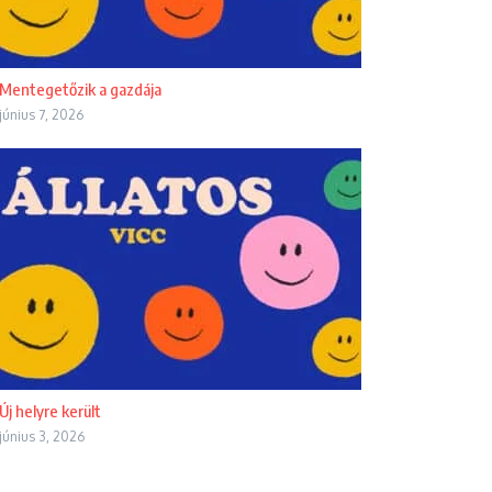
Mentegetőzik a gazdája
június 7, 2026
Új helyre került
június 3, 2026