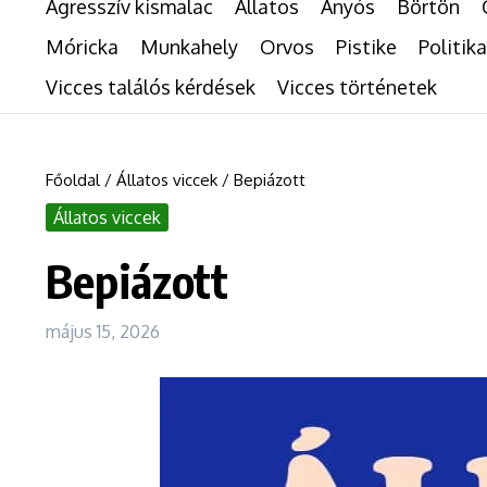
Agresszív kismalac
Állatos
Anyós
Börtön
Móricka
Munkahely
Orvos
Pistike
Politika
Vicces találós kérdések
Vicces történetek
Főoldal
/
Állatos viccek
/
Bepiázott
Állatos viccek
Bepiázott
május 15, 2026