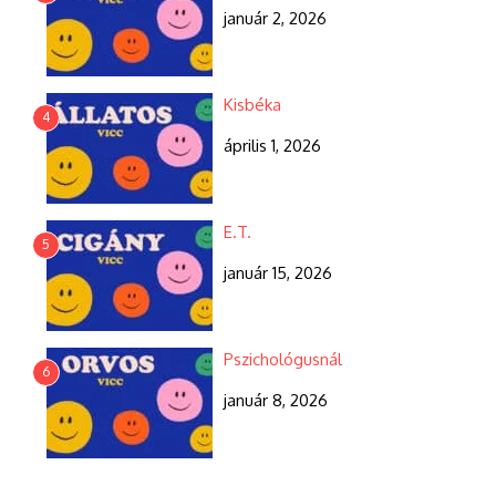
január 2, 2026
Kisbéka
4
április 1, 2026
E.T.
5
január 15, 2026
Pszichológusnál
6
január 8, 2026