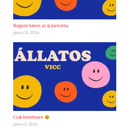
Nagyon kanos az új jövevény
június 10, 2026
Csak keményen
június 5, 2026