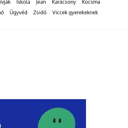
ívják
Iskola
Jean
Karácsony
Kocsma
nő
Ügyvéd
Zsidó
Viccek gyerekeknek