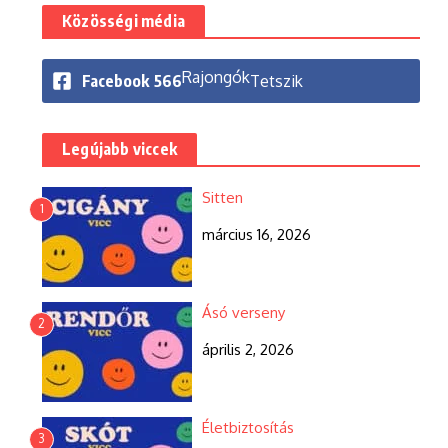
Közösségi média
Rajongók
Facebook
566
Tetszik
Legújabb viccek
Sitten
1
március 16, 2026
Ásó verseny
2
április 2, 2026
Életbiztosítás
3