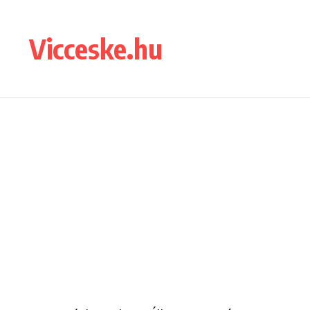
Ugrás a tartalomhoz
Vicceske.hu