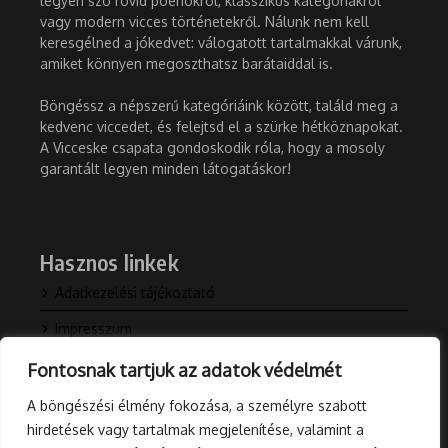
legyen szó rövid poénokról, klasszikus kategóriákról
vagy modern vicces történetekről. Nálunk nem kell
keresgélned a jókedvet: válogatott tartalmakkal várunk,
amiket könnyen megoszthatsz barátaiddal is.
Böngéssz a népszerű kategóriáink között, találd meg a
kedvenc viccedet, és felejtsd el a szürke hétköznapokat.
A Vicceske csapata gondoskodik róla, hogy a mosoly
garantált legyen minden látogatáskor!
Hasznos linkek
Adatkezelési tájékoztató
Impresszum
Kapcsolat
Fontosnak tartjuk az adatok védelmét
Rólunk
A böngészési élmény fokozása, a személyre szabott
hirdetések vagy tartalmak megjelenítése, valamint a
Blog