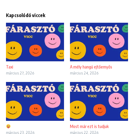
Kapcsolódó viccek
Taxi
A mély hangú ejtőernyős
március 27, 2026
március 24, 2026
Most már ezt is tudjuk
március 23, 2026
március 22, 2026