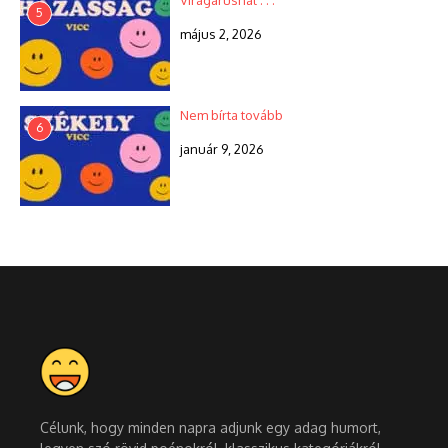
Virágárusnál . . .
5
május 2, 2026
Nem bírta tovább
6
január 9, 2026
Célunk, hogy minden napra adjunk egy adag humort,