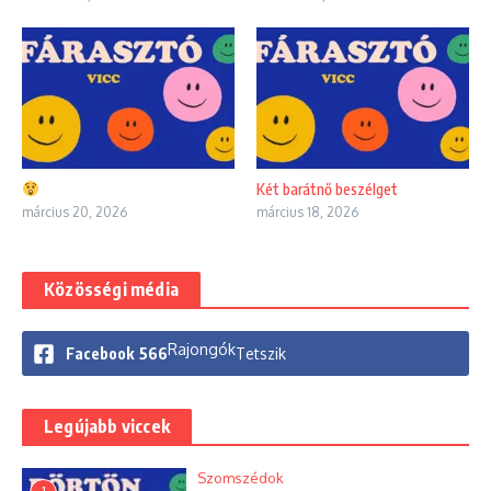
Két barátnő beszélget
március 20, 2026
március 18, 2026
Közösségi média
Rajongók
Facebook
566
Tetszik
Legújabb viccek
Szomszédok