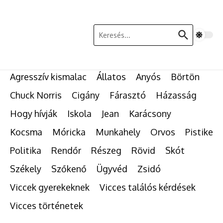
Ugrás a tartalomhoz
Keresés:
Agresszív kismalac
Állatos
Anyós
Börtön
Chuck Norris
Cigány
Fárasztó
Házasság
Hogy hívják
Iskola
Jean
Karácsony
Kocsma
Móricka
Munkahely
Orvos
Pistike
Politika
Rendőr
Részeg
Rövid
Skót
Székely
Szőkenő
Ügyvéd
Zsidó
Viccek gyerekeknek
Vicces találós kérdések
Vicces történetek