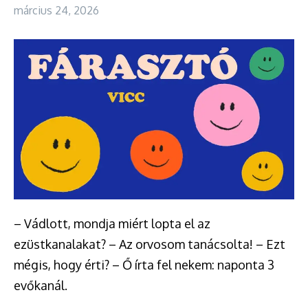
március 24, 2026
– Vádlott, mondja miért lopta el az
ezüstkanalakat? – Az orvosom tanácsolta! – Ezt
mégis, hogy érti? – Ő írta fel nekem: naponta 3
evőkanál.