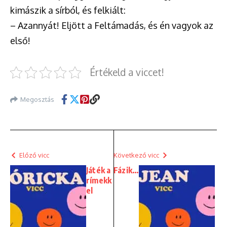
kimászik a sírból, és felkiált:
– Azannyát! Eljött a Feltámadás, és én vagyok az
első!
Értékeld a viccet!
Megosztás
Előző vicc
Következő vicc
Játék a
Fázik…
rímekk
el