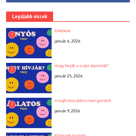
Legújabb viccek
Emlékek
1
január 6, 2026
Hogy hívják a svájci alpinistát?
2
január 25, 2026
A legfontosabbra nem gondolt
3
január 9, 2026
Elmaradt örömök