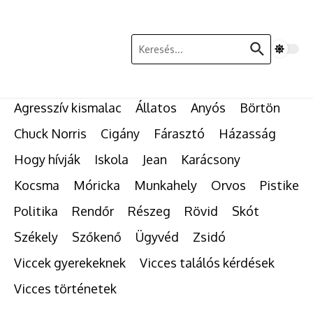
Ugrás a tartalomhoz
Keresés:
Agresszív kismalac
Állatos
Anyós
Börtön
Chuck Norris
Cigány
Fárasztó
Házasság
Hogy hívják
Iskola
Jean
Karácsony
Kocsma
Móricka
Munkahely
Orvos
Pistike
Politika
Rendőr
Részeg
Rövid
Skót
Székely
Szőkenő
Ügyvéd
Zsidó
Viccek gyerekeknek
Vicces találós kérdések
Vicces történetek