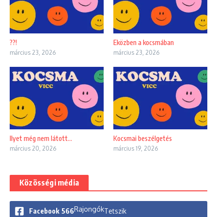
??!
Eközben a kocsmában
március 23, 2026
március 23, 2026
Ilyet még nem látott…
Kocsmai beszélgetés
március 20, 2026
március 19, 2026
Közösségi média
Rajongók
Facebook
566
Tetszik