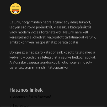
Célunk, hogy minden napra adjunk egy adag humort,
legyen szó rövid poénokról, klasszikus kategóriákról
vagy modern vicces történetekről. Nálunk nem kell
keresgélned a jókedvet: válogatott tartalmakkal várunk,
amiket könnyen megoszthatsz barátaiddal is.
Böngéssz a népszerű kategóriáink között, találd meg a
kedvenc viccedet, és felejtsd el a szürke hétköznapokat.
A Vicceske csapata gondoskodik róla, hogy a mosoly
garantált legyen minden látogatáskor!
Hasznos linkek
Adatkezelési tájékoztató
Impresszum