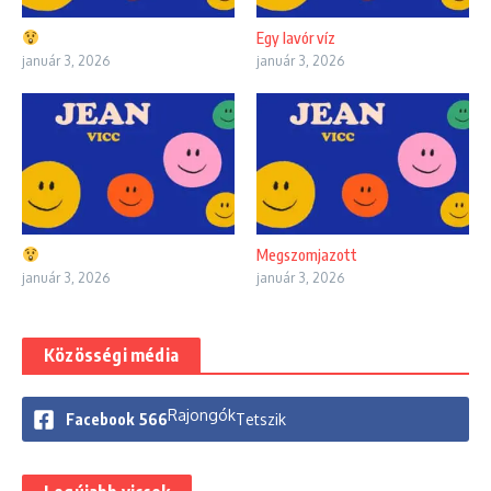
Egy lavór víz
január 3, 2026
január 3, 2026
Megszomjazott
január 3, 2026
január 3, 2026
Közösségi média
Rajongók
Facebook
566
Tetszik