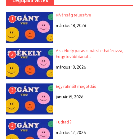
Legújabb viccek
Kívánság teljesítve
1
március 18, 2026
A székely paraszt bácsi elhatározza,
2
hogy továbbtanul…
március 10, 2026
Egy rafinált megoldás
3
január 15, 2026
Tudtad ?
4
március 12, 2026