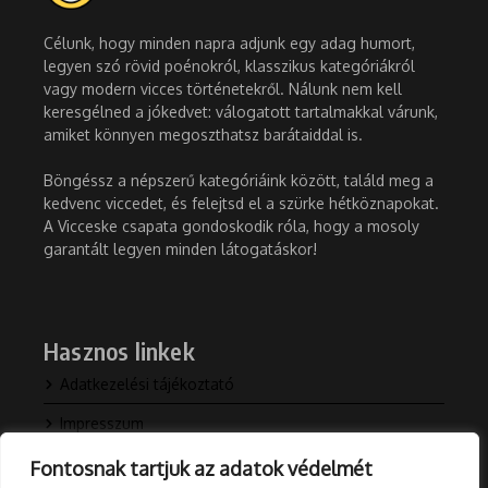
Célunk, hogy minden napra adjunk egy adag humort,
legyen szó rövid poénokról, klasszikus kategóriákról
vagy modern vicces történetekről. Nálunk nem kell
keresgélned a jókedvet: válogatott tartalmakkal várunk,
amiket könnyen megoszthatsz barátaiddal is.
Böngéssz a népszerű kategóriáink között, találd meg a
kedvenc viccedet, és felejtsd el a szürke hétköznapokat.
A Vicceske csapata gondoskodik róla, hogy a mosoly
garantált legyen minden látogatáskor!
Hasznos linkek
Adatkezelési tájékoztató
Impresszum
Kapcsolat
Fontosnak tartjuk az adatok védelmét