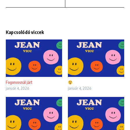
Kapcsolódó viccek
Fogorvosnál járt
január 4, 2026
január 4, 2026