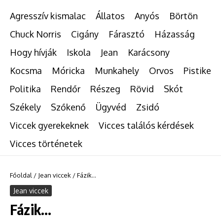
Agresszív kismalac
Állatos
Anyós
Börtön
Chuck Norris
Cigány
Fárasztó
Házasság
Hogy hívják
Iskola
Jean
Karácsony
Kocsma
Móricka
Munkahely
Orvos
Pistike
Politika
Rendőr
Részeg
Rövid
Skót
Székely
Szőkenő
Ügyvéd
Zsidó
Viccek gyerekeknek
Vicces találós kérdések
Vicces történetek
Főoldal
/
Jean viccek
/
Fázik…
Jean viccek
Fázik…