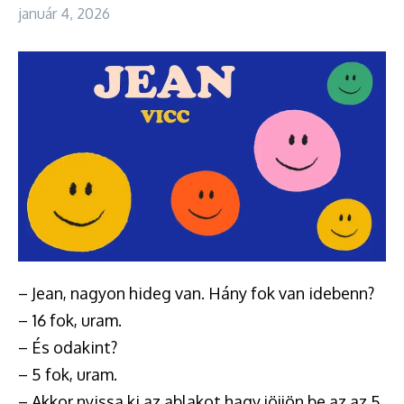
január 4, 2026
– Jean, nagyon hideg van. Hány fok van idebenn?
– 16 fok, uram.
– És odakint?
– 5 fok, uram.
– Akkor nyissa ki az ablakot hagy jöjjön be az az 5