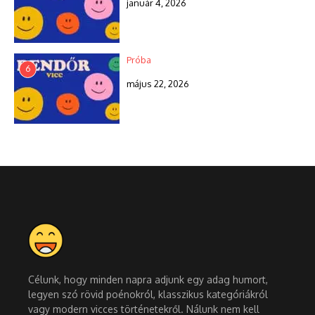
január 4, 2026
Próba
6
május 22, 2026
Célunk, hogy minden napra adjunk egy adag humort,
legyen szó rövid poénokról, klasszikus kategóriákról
vagy modern vicces történetekről. Nálunk nem kell