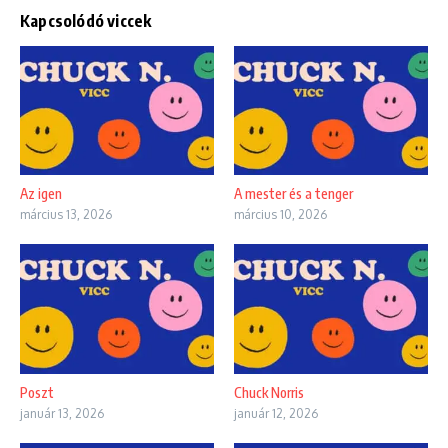
Kapcsolódó viccek
Az igen
A mester és a tenger
március 13, 2026
március 10, 2026
Poszt
Chuck Norris
január 13, 2026
január 12, 2026