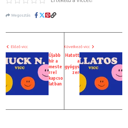
Megosztás
Előző vicc
Következő vicc
Újabb
Hatott
hír a
a
meste
gyógys
rrel
zer
kapcso
latban