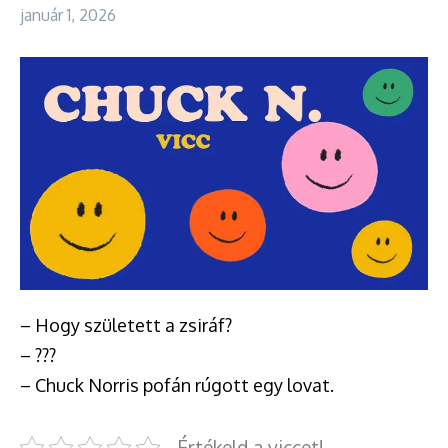
január 1, 2026
– Hogy született a zsiráf?
– ???
– Chuck Norris pofán rúgott egy lovat.
Értékeld a viccet!