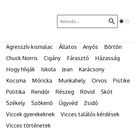
Ugrás a tartalomhoz
Keresés:
Agresszív kismalac
Állatos
Anyós
Börtön
Chuck Norris
Cigány
Fárasztó
Házasság
Hogy hívják
Iskola
Jean
Karácsony
Kocsma
Móricka
Munkahely
Orvos
Pistike
Politika
Rendőr
Részeg
Rövid
Skót
Székely
Szőkenő
Ügyvéd
Zsidó
Viccek gyerekeknek
Vicces találós kérdések
Vicces történetek