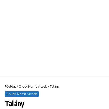
Főoldal
/
Chuck Norris viccek
/
Talány
Chuck Norris viccek
Talány