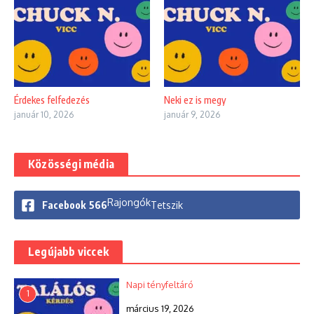
Érdekes felfedezés
Neki ez is megy
január 10, 2026
január 9, 2026
Közösségi média
Rajongók
Facebook
566
Tetszik
Legújabb viccek
Napi tényfeltáró
1
március 19, 2026