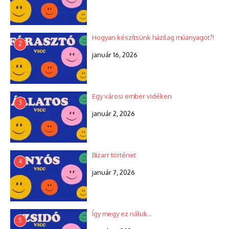
Hogyan készítsünk házilag műanyagot?!
2
január 16, 2026
Egy városi ember vidéken
3
január 2, 2026
Bizarr történet
4
január 7, 2026
Így megy ez náluk…
5