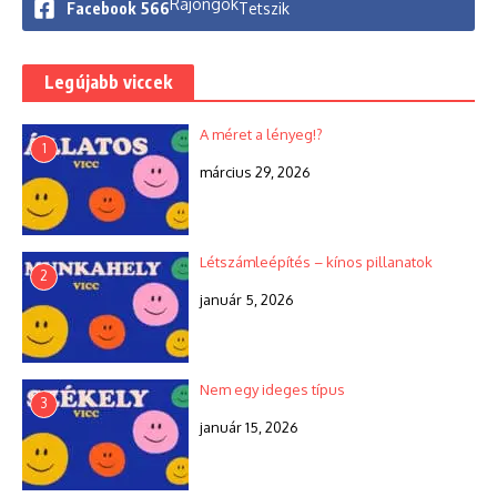
Rajongók
Facebook
566
Tetszik
Legújabb viccek
A méret a lényeg!?
1
március 29, 2026
Létszámleépítés – kínos pillanatok
2
január 5, 2026
Nem egy ideges típus
3
január 15, 2026