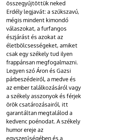
összegyűjtöttük neked
Erdély legjavát: a szűkszavú,
mégis mindent kimondó
válaszokat, a furfangos
észjárást és azokat az
életbölcsességeket, amiket
csak egy székely tud ilyen
frappánsan megfogalmazni.
Legyen szó Áron és Gazsi
párbeszédeiről, a medve és
az ember találkozásáról vagy
a székely asszonyok és férjek
örök csatározásairól, itt
garantáltan megtalálod a
kedvenc poénodat. A székely
humor ereje az
egyszerűségében és a