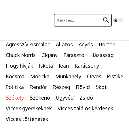
Ugrás a tartalomhoz
Keresés:
Agresszív kismalac
Állatos
Anyós
Börtön
Chuck Norris
Cigány
Fárasztó
Házasság
Hogy hívják
Iskola
Jean
Karácsony
Kocsma
Móricka
Munkahely
Orvos
Pistike
Politika
Rendőr
Részeg
Rövid
Skót
Székely
Szőkenő
Ügyvéd
Zsidó
Viccek gyerekeknek
Vicces találós kérdések
Vicces történetek