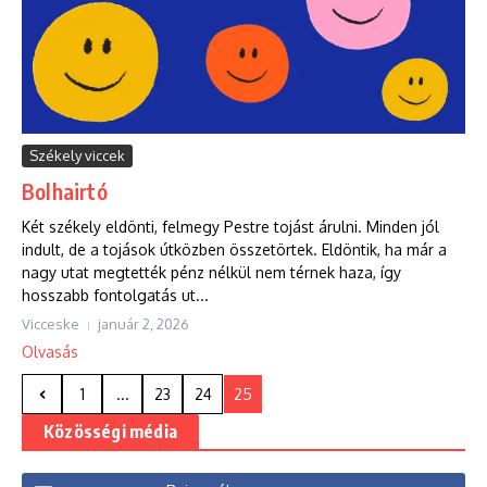
Székely viccek
Bolhairtó
Két székely eldönti, felmegy Pestre tojást árulni. Minden jól
indult, de a tojások útközben összetörtek. Eldöntik, ha már a
nagy utat megtették pénz nélkül nem térnek haza, így
hosszabb fontolgatás ut...
Vicceske
január 2, 2026
Olvasás
1
...
23
24
25
Közösségi média