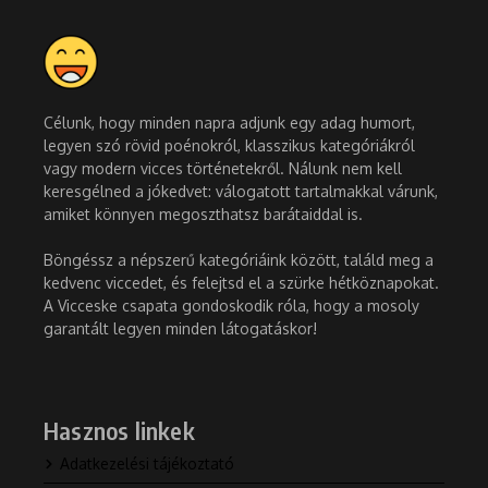
Célunk, hogy minden napra adjunk egy adag humort,
legyen szó rövid poénokról, klasszikus kategóriákról
vagy modern vicces történetekről. Nálunk nem kell
keresgélned a jókedvet: válogatott tartalmakkal várunk,
amiket könnyen megoszthatsz barátaiddal is.
Böngéssz a népszerű kategóriáink között, találd meg a
kedvenc viccedet, és felejtsd el a szürke hétköznapokat.
A Vicceske csapata gondoskodik róla, hogy a mosoly
garantált legyen minden látogatáskor!
Hasznos linkek
Adatkezelési tájékoztató