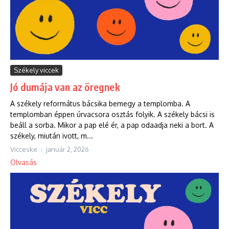
Székely viccek
Jó dumája van az öregnek
A székely református bácsika bemegy a templomba. A
templomban éppen úrvacsora osztás folyik. A székely bácsi is
beáll a sorba. Mikor a pap elé ér, a pap odaadja neki a bort. A
székely, miután ivott, m...
Vicceske
január 2, 2026
Olvasás