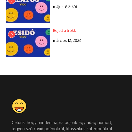
5
május 9, 2026
Bejött a trükk
6
március 12, 2026
Célunk, hogy minden napra adjunk egy adag humort,
legyen szó rövid poénokról, klasszikus kategóriákról