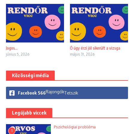
Jogos…
Ő úgy érzi jól sikerült a vizsga
június 5, 2026
május 31, 2026
Közösségi média
Rajongók
Facebook
566
Tetszik
Legújabb viccek
Pszichológiai probléma
1