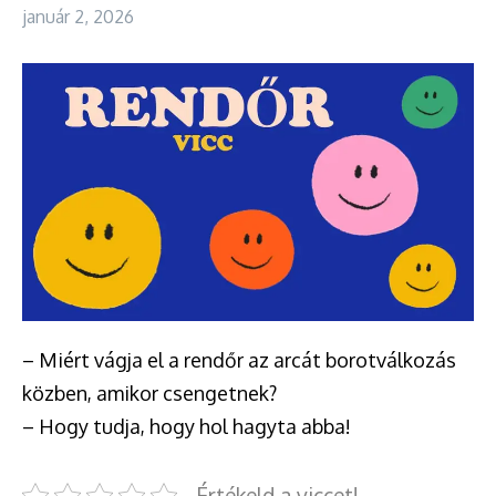
január 2, 2026
– Miért vágja el a rendőr az arcát borotválkozás
közben, amikor csengetnek?
– Hogy tudja, hogy hol hagyta abba!
Értékeld a viccet!