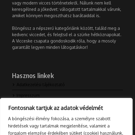
vagy modern vicces történetekről. Nálunk nem kell
keresgélned a jókedvet: válogatott tartalmakkal várunk,
amiket könnyen megoszthatsz barátaiddal is.
Böngéssz a népszerű kategóriáink között, találd meg a
kedvenc viccedet, és felejtsd el a szürke hétköznapokat.
A Vicceske csapata gondoskodik róla, hogy a mosoly
garantált legyen minden látogatáskor!
Hasznos linkek
Adatkezelési tájékoztató
Impresszum
Kapcsolat
Fontosnak tartjuk az adatok védelmét
Rólunk
A böngészési élmény fokozása, a személyre szabott
hirdetések vagy tartalmak megjelenítése, valamint a
Blog
forgalom elemzése érdekében sütiket (cookie) használunk.