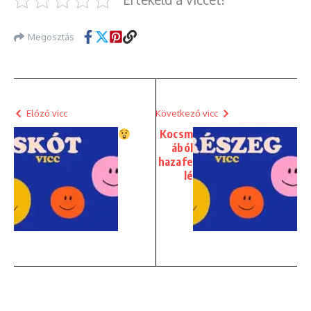
Megosztás
Előző vicc
Következő vicc
Kocsm
ából
hazafe
lé