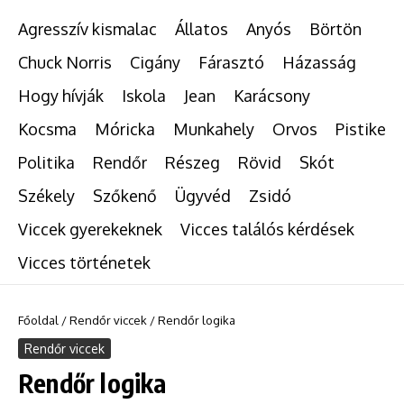
Agresszív kismalac
Állatos
Anyós
Börtön
Chuck Norris
Cigány
Fárasztó
Házasság
Hogy hívják
Iskola
Jean
Karácsony
Kocsma
Móricka
Munkahely
Orvos
Pistike
Politika
Rendőr
Részeg
Rövid
Skót
Székely
Szőkenő
Ügyvéd
Zsidó
Viccek gyerekeknek
Vicces találós kérdések
Vicces történetek
Főoldal
/
Rendőr viccek
/
Rendőr logika
Rendőr viccek
Rendőr logika