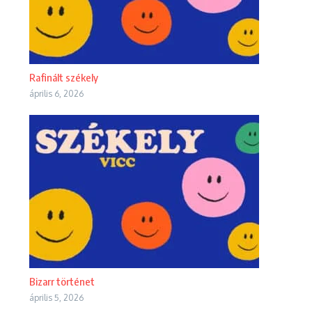
Rafinált székely
április 6, 2026
Bizarr történet
április 5, 2026