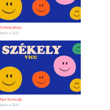
Székely juhász
április 6, 2026
Apa-fia viszály
április 4, 2026