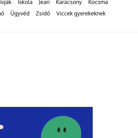
ívják
Iskola
Jean
Karácsony
Kocsma
nő
Ügyvéd
Zsidó
Viccek gyerekeknek