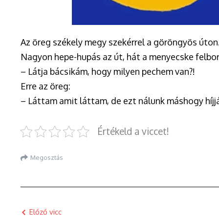
Az öreg székely megy szekérrel a göröngyös úton. 
Nagyon hepe-hupás az út, hát a menyecske felborul
– Látja bácsikám, hogy milyen pechem van?!
Erre az öreg:
– Láttam amit láttam, de ezt nálunk máshogy híjj
Értékeld a viccet!
Megosztás
Előző vicc