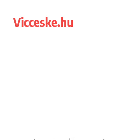
Ugrás a tartalomhoz
Vicceske.hu