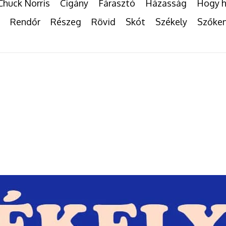
Chuck Norris
Cigány
Fárasztó
Házasság
Hogy h
Rendőr
Részeg
Rövid
Skót
Székely
Szőke