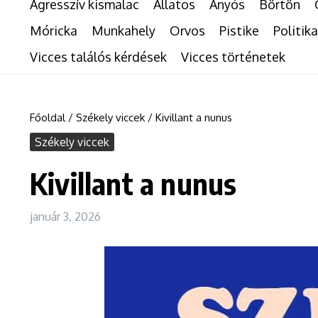
Agresszív kismalac
Állatos
Anyós
Börtön
Móricka
Munkahely
Orvos
Pistike
Politika
Vicces találós kérdések
Vicces történetek
Főoldal
/
Székely viccek
/
Kivillant a nunus
Székely viccek
Kivillant a nunus
január 3, 2026