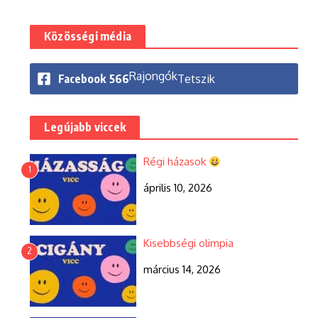
Közösségi média
Rajongók
Facebook
566
Tetszik
Legújabb viccek
Régi házasok
1
április 10, 2026
Kisebbségi olimpia
2
március 14, 2026