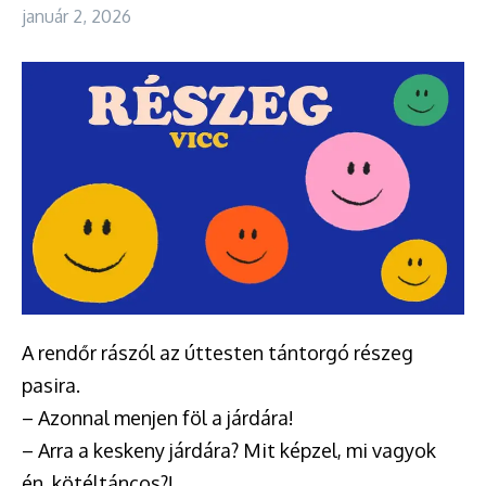
január 2, 2026
A rendőr rászól az úttesten tántorgó részeg
pasira.
– Azonnal menjen föl a járdára!
– Arra a keskeny járdára? Mit képzel, mi vagyok
én, kötéltáncos?!