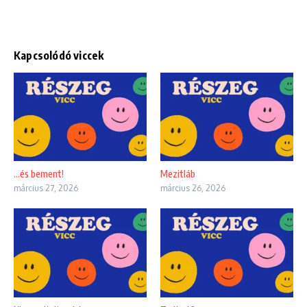
Kapcsolódó viccek
…és bement!
Mezitláb
március 27, 2026
március 26, 2026