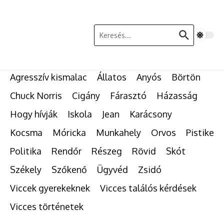
Ugrás a tartalomhoz
Keresés:
Agresszív kismalac
Állatos
Anyós
Börtön
Chuck Norris
Cigány
Fárasztó
Házasság
Hogy hívják
Iskola
Jean
Karácsony
Kocsma
Móricka
Munkahely
Orvos
Pistike
Politika
Rendőr
Részeg
Rövid
Skót
Székely
Szőkenő
Ügyvéd
Zsidó
Viccek gyerekeknek
Vicces találós kérdések
Vicces történetek