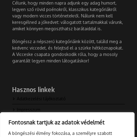
Célunk, hogy minden napra adjunk egy adag humort,
legyen szó rövid poénokról, klasszikus kategóriákról
vagy modern vicces történetekről. Nálunk nem kell
keresgélned a jókedvet: válogatott tartalmakkal várunk,
amiket könnyen megoszthatsz barátaiddal is.
Böngéssz a népszerű kategóriáink között, találd meg a
kedvenc viccedet, és felejtsd el a szürke hétköznapokat.
A Vicceske csapata gondoskodik róla, hogy a mosoly
garantált legyen minden látogatáskor!
Hasznos linkek
Adatkezelési tájékoztató
Impresszum
Kapcsolat
Fontosnak tartjuk az adatok védelmét
Rólunk
A böngészési élmény fokozása, a személyre szabott