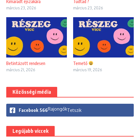
Kimaradt éjszakára
Tudtad ?
március 23, 2026
március 23, 2026
Betintázott rendesen
Temető
március 21, 2026
március 19, 2026
Közösségi média
Rajongók
Facebook
566
Tetszik
Legújabb viccek