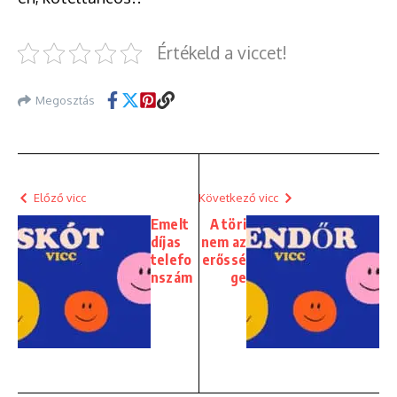
Értékeld a viccet!
Megosztás
Előző vicc
Következő vicc
Emelt
A töri
díjas
nem az
telefo
erőssé
nszám
ge