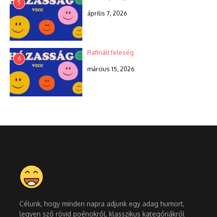
5
április 7, 2026
Rafinált feleség
6
március 15, 2026
Célunk, hogy minden napra adjunk egy adag humort,
legyen szó rövid poénokról, klasszikus kategóriákról