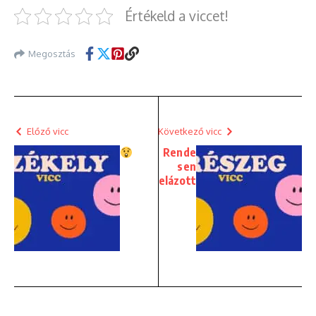
Értékeld a viccet!
Megosztás
Előző vicc
Következő vicc
Rende
sen
elázott