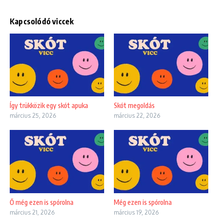
Kapcsolódó viccek
Így trükközik egy skót apuka
Skót megoldás
március 25, 2026
március 22, 2026
Ő még ezen is spórolna
Még ezen is spórolna
március 21, 2026
március 19, 2026