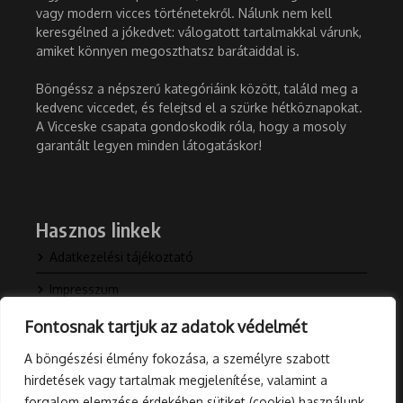
vagy modern vicces történetekről. Nálunk nem kell
keresgélned a jókedvet: válogatott tartalmakkal várunk,
amiket könnyen megoszthatsz barátaiddal is.
Böngéssz a népszerű kategóriáink között, találd meg a
kedvenc viccedet, és felejtsd el a szürke hétköznapokat.
A Vicceske csapata gondoskodik róla, hogy a mosoly
garantált legyen minden látogatáskor!
Hasznos linkek
Adatkezelési tájékoztató
Impresszum
Kapcsolat
Fontosnak tartjuk az adatok védelmét
Rólunk
A böngészési élmény fokozása, a személyre szabott
hirdetések vagy tartalmak megjelenítése, valamint a
Blog
forgalom elemzése érdekében sütiket (cookie) használunk.