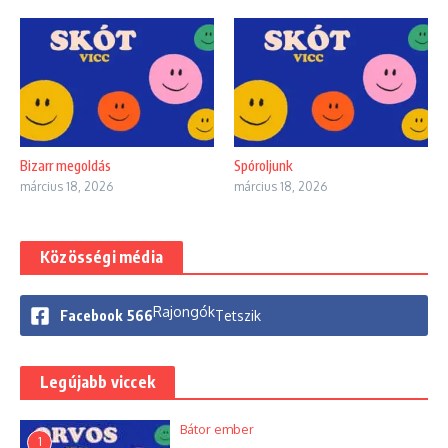
Bizarr megoldás
Spóroljunk
március 18, 2026
március 18, 2026
Közösségi média
Rajongók
Facebook
566
Tetszik
Legújabb viccek
Bátor ember
1